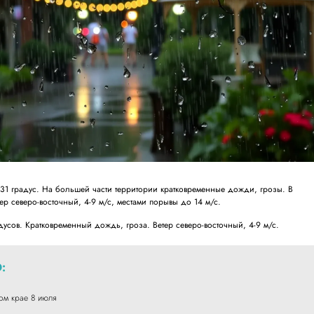
 градус. На большей части территории кратковременные дожди, грозы. В
тер северо-восточный, 4-9 м/с, местами порывы до 14 м/с.
сов. Кратковременный дождь, гроза. Ветер северо-восточный, 4-9 м/с.
:
ом крае 8 июля