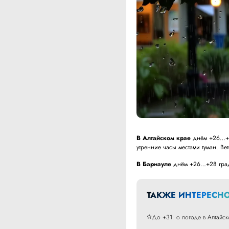
В Алтайском крае
днём +26…+31
утренние часы местами туман. Ве
В Барнауле
днём +26…+28 граду
ТАКЖЕ ИНТЕРЕСНО
До +31: о погоде в Алтайск