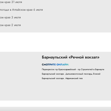
ком крае 31 июля
погоде в Алтайском крае 6 июля
ком крае 3 июля
ком крае 2 июля
Барнаульский «Речной вокзал»
СМОТРИТЕ ОНЛАЙН:
Перекресток пр.Красноармейский - пр.Строителей в Барнауле
Барнаульский зоопарк. Дальневосточный леопард Елисей
Барнаульский зоопарк. Африканский лев