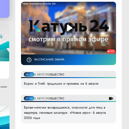
РАСПИСАНИЕ ЭФИРА
08:02
6 АВГУСТА
ОБЩЕСТВО
Борис и Глеб: традиции и приметы на 6 августа
сными
.
07:00
6 АВГУСТА
ОБЩЕСТВО
Брови-ниточки возвращаются, опасности для птиц в
квартире, ленивые хачапури. «Новое утро»: 6 августа
2026 года