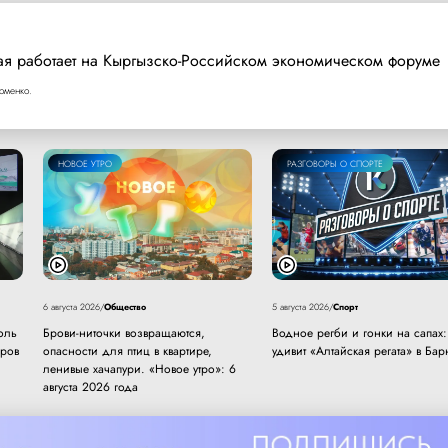
ая работает на Кыргызско-Российском экономическом форуме
оменко.
НОВОЕ УТРО
РАЗГОВОРЫ О СПОРТЕ
Общество
Спорт
6 августа 2026
/
5 августа 2026
/
оль
Брови-ниточки возвращаются,
Водное регби и гонки на сапах:
еров
опасности для птиц в квартире,
удивит «Алтайская регата» в Бар
ленивые хачапури. «Новое утро»: 6
августа 2026 года