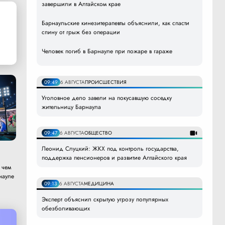
завершили в Алтайском крае
Барнаульские кинезитерапевты объяснили, как спасти
спину от грыж без операции
Человек погиб в Барнауле при пожаре в гараже
09:49
6 АВГУСТА
ПРОИСШЕСТВИЯ
Уголовное дело завели на покусавшую соседку
жительницу Барнаула
09:47
6 АВГУСТА
ОБЩЕСТВО
Леонид Слуцкий: ЖКХ под контроль государства,
поддержка пенсионеров и развитие Алтайского края
 чем
науле
09:13
6 АВГУСТА
МЕДИЦИНА
Эксперт объяснил скрытую угрозу популярных
обезболивающих