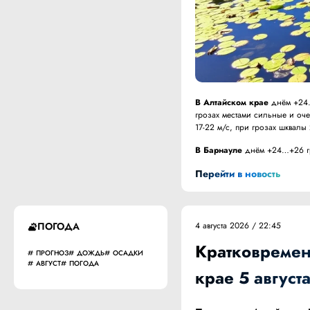
В Алтайском крае
днём +24…
грозах местами сильные и оче
17-22 м/с, при грозах шквалы
В Барнауле
днём +24…+26 гра
Перейти в новость
ПОГОДА
4 августа 2026 / 22:45
Кратковремен
ПРОГНОЗ
ДОЖДЬ
ОСАДКИ
АВГУСТ
ПОГОДА
крае 5 август