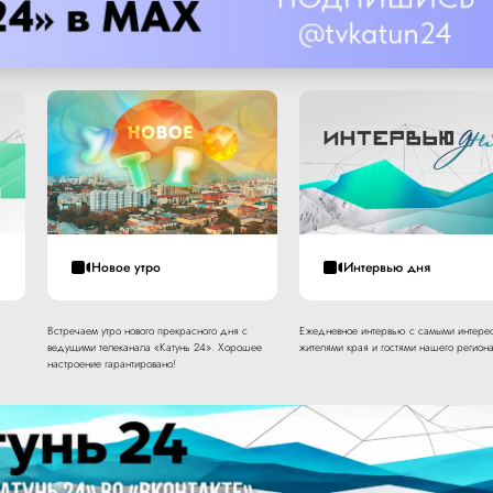
Новое утро
Интервью дня
Встречаем утро нового прекрасного дня с
Ежедневное интервью с самыми интере
ведущими телеканала «Катунь 24». Хорошее
жителями края и гостями нашего региона
настроение гарантировано!