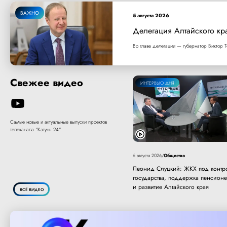
ВАЖНО
5 августа 2026
Делегация Алтайского кр
Во главе делегации — губернатор Виктор Т
Свежее видео
ИНТЕРВЬЮ ДНЯ
Самые новые и актуальные выпуски проектов
телеканала "Катунь 24"
Общество
6 августа 2026
/
Леонид Слуцкий: ЖКХ под контр
государства, поддержка пенсион
и развитие Алтайского края
ВСЁ ВИДЕО