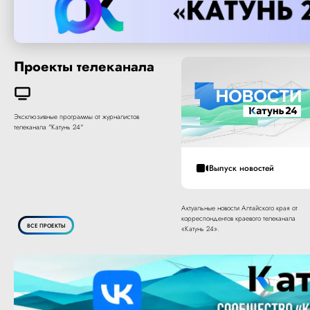
Проекты телеканала
Эксклюзивные программы от журналистов
телеканала "Катунь 24"
Выпуск новостей
Актуальные новости Алтайского края от
корреспондентов краевого телеканала
ВСЕ ПРОЕКТЫ
«Катунь 24».