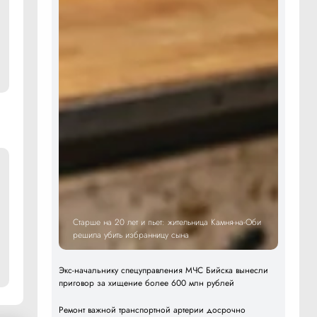
Старше на 20 лет и пьет: жительница Камня-на-Оби
решила убить избранницу сына
Экс-начальнику спецуправления МЧС Бийска вынесли
приговор за хищение более 600 млн рублей
Ремонт важной транспортной артерии досрочно