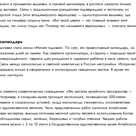
начало в орнаментах вышивки, в лаковой миниатюре, в росписи шкатулок тонким
р выставки. Связь с традиционным рукоделием подтверждают и экспонаты из
рской глади (или владимирского верхошова) — односторонняя вышивка, где
ько на лицевую сторону ткани. «Вот такой цветок — это главный элемент этой
идим, что снизу глади нет. Поэтому это называется верхошовы», — описала техни
 календарь
ыставки стала икона «Минея годовая». По сути, это православный календарь, на
казанием дней их памяти. Как отметили организаторы, в старину с помощью такой
оворождённого: сверяли дату рождения и нарекали ребёнка в честь святого, чь
. Связь между иконописью и светской живописью в России неслучайна. Историчес
решена только в оформлении и иллюстрации священных текстов. В музее это
енно наглядно.
 отметила символическое совпадение: «Это мистика музейного пространства —
 Например, в соседнем музее проходит экспозиция, посвящённая 300-летию
времени и социальных условий, когда иконописцы становились изготовителями
 художественное явление. Часть представленных работ написана алтайскими
ловам экспертов, важным отличием местной школы является использование более
обладанием серых, зелёных, бирюзовых и голубых оттенков. Увидеть работы
ников можно с 2 по 15 июля в Государственном художественном музее Алтайског