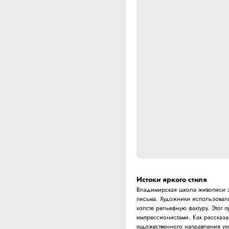
Истоки яркого стиля
Владимирская школа живописи з
письма. Художники использовали
холсте рельефную фактуру. Этот 
импрессионистами. Как рассказа
художественного направления ух