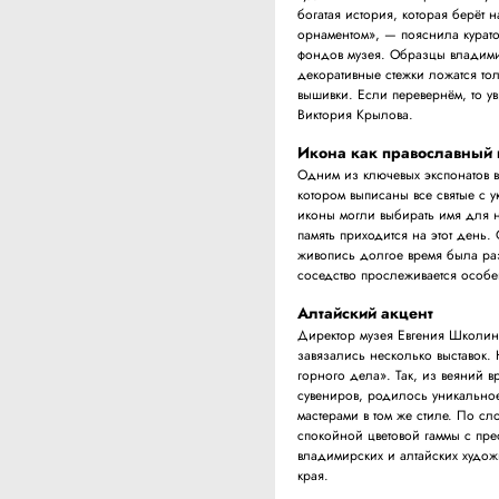
богатая история, которая берёт 
орнаментом», — пояснила курато
фондов музея. Образцы владими
декоративные стежки ложатся тол
вышивки. Если перевернём, то ув
Виктория Крылова.
Икона как православный
Одним из ключевых экспонатов в
котором выписаны все святые с у
иконы могли выбирать имя для н
память приходится на этот день
живопись долгое время была раз
соседство прослеживается особ
Алтайский акцент
Директор музея Евгения Школина
завязались несколько выставок.
горного дела». Так, из веяний 
сувениров, родилось уникальное
мастерами в том же стиле. По с
спокойной цветовой гаммы с пре
владимирских и алтайских худож
края.