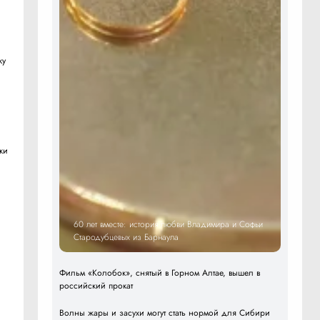
ку
я
ки
60 лет вместе: история любви Владимира и Софьи
Стародубцевых из Барнаула
Фильм «Колобок», снятый в Горном Алтае, вышел в
российский прокат
о
Волны жары и засухи могут стать нормой для Сибири