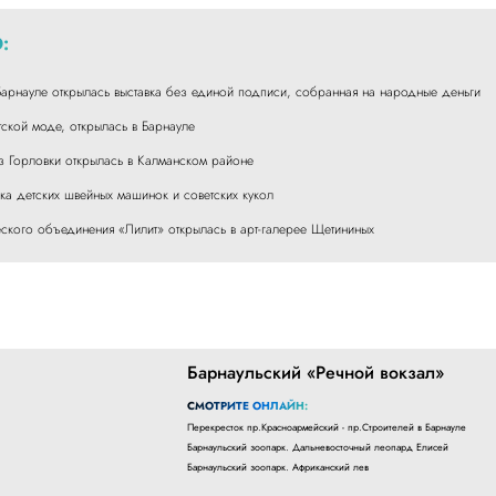
:
арнауле открылась выставка без единой подписи, собранная на народные деньги
тской моде, открылась в Барнауле
из Горловки открылась в Калманском районе
вка детских швейных машинок и советских кукол
ского объединения «Лилит» открылась в арт-галерее Щетининых
Барнаульский «Речной вокзал»
СМОТРИТЕ ОНЛАЙН:
Перекресток пр.Красноармейский - пр.Строителей в Барнауле
Барнаульский зоопарк. Дальневосточный леопард Елисей
Барнаульский зоопарк. Африканский лев