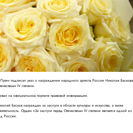
утин подписал указ о награждении народного артиста России Николая Басков
ечеством» IV степени.
кован на официальном портале правовой информации.
иколай Басков награжден за заслуги в области культуры и искусства, а также
тельность. Орден «За заслуги перед Отечеством» IV степени является одной из
ад России.