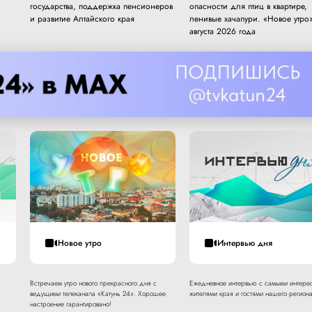
государства, поддержка пенсионеров
опасности для птиц в квартире,
и развитие Алтайского края
ленивые хачапури. «Новое утро»
августа 2026 года
Новое утро
Интервью дня
Встречаем утро нового прекрасного дня с
Ежедневное интервью с самыми интере
ведущими телеканала «Катунь 24». Хорошее
жителями края и гостями нашего региона
настроение гарантировано!