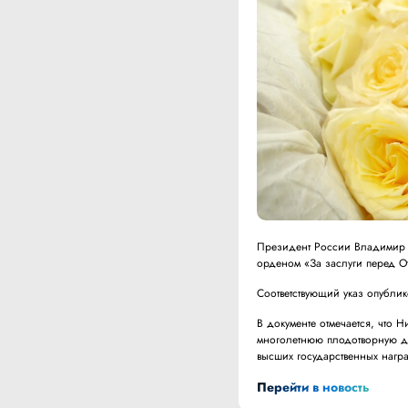
Президент России Владимир П
орденом «За заслуги перед От
Соответствующий указ опубли
В документе отмечается, что Н
многолетнюю плодотворную дея
высших государственных нагр
Перейти в новость