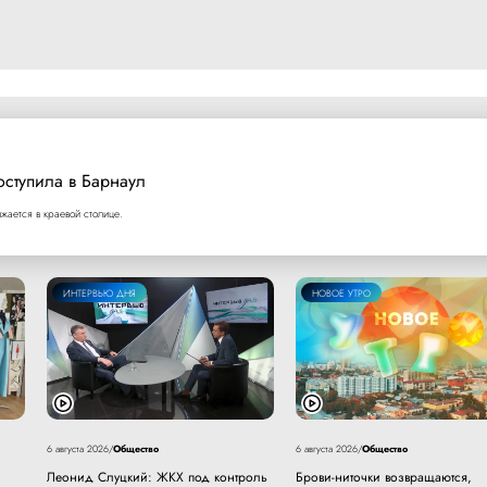
оступила в Барнаул
ается в краевой столице.
ИНТЕРВЬЮ ДНЯ
НОВОЕ УТРО
Общество
Общество
6 августа 2026
/
6 августа 2026
/
Леонид Слуцкий: ЖКХ под контроль
Брови-ниточки возвращаются,