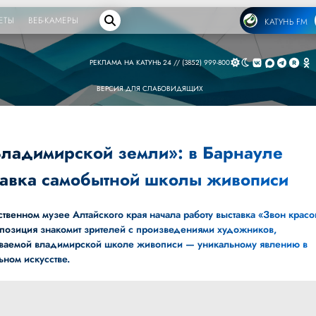
ЕТЫ
ВЕБ-КАМЕРЫ
КАТУНЬ FM
РЕКЛАМА НА КАТУНЬ 24 // (3852) 999-800
ВЕРСИЯ ДЛЯ СЛАБОВИДЯЩИХ
Владимирской земли»: в Барнауле
тавка самобытной школы живописи
твенном музее Алтайского края начала работу выставка «Звон красо
позиция знакомит зрителей с произведениями художников,
ваемой владимирской школе живописи — уникальному явлению в
ьном искусстве.