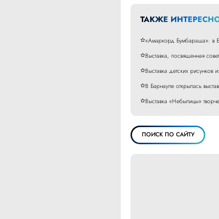
ТАКЖЕ ИНТЕРЕСНО
«Амаркорд Бумбараша»: в Б
Выставка, посвященная сове
Выставка детских рисунков 
В Барнауле открылась выста
Выставка «Небылицы» творче
ПОИСК ПО САЙТУ