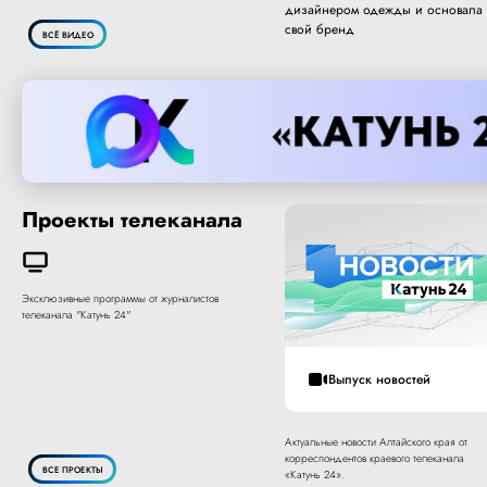
дизайнером одежды и основала
свой бренд
ВСЁ ВИДЕО
Проекты телеканала
Эксклюзивные программы от журналистов
телеканала "Катунь 24"
Выпуск новостей
Актуальные новости Алтайского края от
корреспондентов краевого телеканала
ВСЕ ПРОЕКТЫ
«Катунь 24».