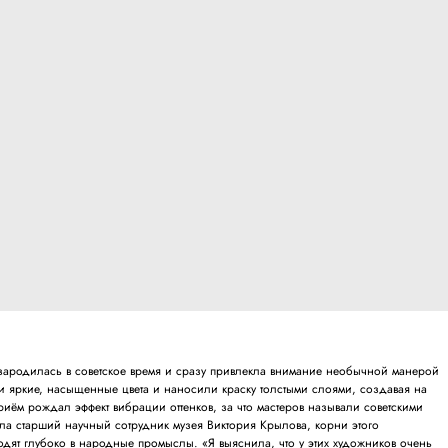
ародилась в советское время и сразу привлекла внимание необычной манерой
 яркие, насыщенные цвета и наносили краску толстыми слоями, создавая на
приём рождал эффект вибрации оттенков, за что мастеров называли советскими
ла старший научный сотрудник музея Виктория Крылова, корни этого
одят глубоко в народные промыслы. «Я выяснила, что у этих художников очень