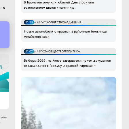
В Барнауле отметили юбилей Дня строителя
возложением цветов к памятнику
: 6
21:25
6 АВГУСТА
ОБЩЕСТВО
МЕДИЦИНА
Новые автомобили отправятся в районные больницы
Алтайского края
21:07
6 АВГУСТА
ОБЩЕСТВО
ПОЛИТИКА
Выборы-2026: на Алтае завершается прием документов
от кандидатов в Госдуму и краевой парламент
сными
.