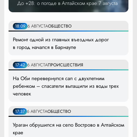
До +28: о погоде в Алтайском крае 7 августа
18:09
6 АВГУСТА
ОБЩЕСТВО
Ремонт одной из главных въездных дорог
в город начался в Барнауле
17:42
6 АВГУСТА
ПРОИСШЕСТВИЯ
На Оби перевернулся сап с двухлетним
ребенком – спасатели вытащили из воды трех
человек
17:37
6 АВГУСТА
ОБЩЕСТВО
Ураган обрушился на село Вострово в Алтайском
крае