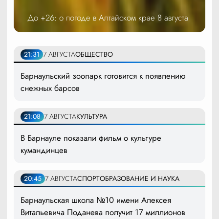
До +26: о погоде в Алтайском крае 8 августа
21:31
7 АВГУСТА
ОБЩЕСТВО
Барнаульский зоопарк готовится к появлению
снежных барсов
21:08
7 АВГУСТА
КУЛЬТУРА
В Барнауле показали фильм о культуре
кумандинцев
20:45
7 АВГУСТА
СПОРТ
ОБРАЗОВАНИЕ И НАУКА
Барнаульская школа №10 имени Алексея
Витальевича Поданева получит 17 миллионов