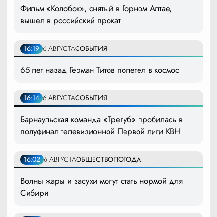
Фильм «Колобок», снятый в Горном Алтае,
вышел в российский прокат
16:19
6 АВГУСТА
СОБЫТИЯ
65 лет назад Герман Титов полетел в космос
16:14
6 АВГУСТА
СОБЫТИЯ
Барнаульская команда «Трегуб» пробилась в
полуфинал телевизионной Первой лиги КВН
16:02
6 АВГУСТА
ОБЩЕСТВО
ПОГОДА
Волны жары и засухи могут стать нормой для
Сибири