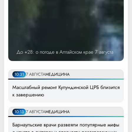
До +28: о погоде в Алтайском крае 7 августа
10:31
7 АВГУСТА
МЕДИЦИНА
Масштабный ремонт Кулундинской ЦРБ близится
к завершению
10:13
7 АВГУСТА
МЕДИЦИНА
Барнаульские врачи развеяли популярные мифы
о хрусте в суставах и опасности разогревающих