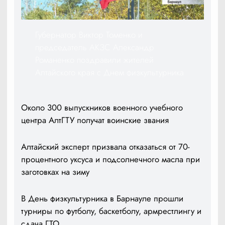
Губернатор Виктор Томенко и
председатель АКЗС Александр
Романенко поздравили жителей
Алтайского края с Днем физкультурника
Около 300 выпускников военного учебного
центра АлтГТУ получат воинские звания
Алтайский эксперт призвала отказаться от 70-
процентного уксуса и подсолнечного масла при
заготовках на зиму
В День физкультурника в Барнауле прошли
турниры по футболу, баскетболу, армрестлингу и
сдача ГТО