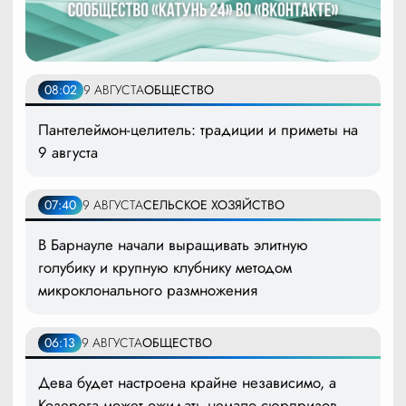
08:02
9 АВГУСТА
ОБЩЕСТВО
Пантелеймон-целитель: традиции и приметы на
9 августа
07:40
9 АВГУСТА
СЕЛЬСКОЕ ХОЗЯЙСТВО
В Барнауле начали выращивать элитную
голубику и крупную клубнику методом
микроклонального размножения
06:13
9 АВГУСТА
ОБЩЕСТВО
Дева будет настроена крайне независимо, а
Козерога может ожидать немало сюрпризов.