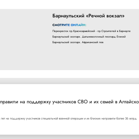
Барнаульский «Речной вокзал»
СМОТРИТЕ ОНЛАЙН:
Перекресток пр.Красноармейский - пр.Строителей в Барнауле
Барнаульский зоопарк. Дальневосточный леопард Елисей
Барнаульский зоопарк. Африканский лев
правили на поддержку участников СВО и их семей в Алтайск
 лет на поддержку участников специальной военной операции и их близких направили более 36 млрд