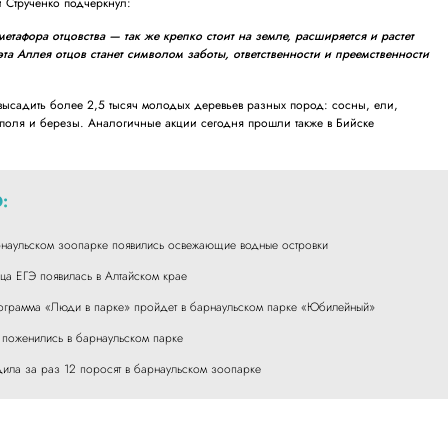
 Струченко подчеркнул:
тафора отцовства — так же крепко стоит на земле, расширяется и растет
та Аллея отцов станет символом заботы, ответственности и преемственности
я высадить более 2,5 тысяч молодых деревьев разных пород: сосны, ели,
поля и березы. Аналогичные акции сегодня прошли также в Бийске
:
рнаульском зоопарке появились освежающие водные островки
ца ЕГЭ появилась в Алтайском крае
рограмма «Люди в парке» пройдет в барнаульском парке «Юбилейный»
поженились в барнаульском парке
ила за раз 12 поросят в барнаульском зоопарке