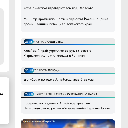
Фура с маслом перевернулась под Залесово
Министр промышленности и торговли России оценил
промышленный потенциал Алтайского края
23:08
7 АВГУСТА
ОБЩЕСТВО
Алтайский край укрепляет сотрудничество с
Кыргызстаном: итоги форума в Бишкеке
22:45
7 АВГУСТА
ПОГОДА
До +26: о погоде в Алтайском крае 8 августа
ом
22:08
7 АВГУСТА
ОБЩЕСТВО
ОБРАЗОВАНИЕ И НАУКА
Космическая неделя в Алтайском крае: как
Полковниково встречает 65-летие полёта Германа Титова