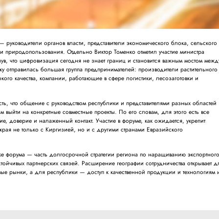
— руководители органов власти, представители экономического блока, сельского
 и природопользования. Отдельно Виктор Томенко отметил участие министра
ув, что цифровизация сегодня не знает границ и становится важным мостом межд
дку отправилась большая группа предпринимателей: производители растительного
кого качества, компании, работающие в сфере логистики, лесозаготовки и
ть, что общение с руководством республики и представителями разных областей
м выйти на конкретные совместные проекты. По его словам, для этого есть все
, доверие и налаженный контакт. Участие в форуме, как ожидается, укрепит
края не только с Киргизией, но и с другими странами Евразийского
е форума — часть долгосрочной стратегии региона по наращиванию экспортног
тойчивых партнерских связей. Расширение географии сотрудничества открывает д
вые рынки, а для республики — доступ к качественной продукции и технологиям 