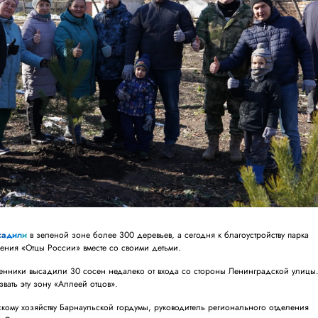
садили
в зеленой зоне более 300 деревьев, а сегодня к благоустройству парка
ения «Отцы России» вместе со своими детьми.
енники высадили 30 сосен недалеко от входа со стороны Ленинградской улицы
вать эту зону «Аллеей отцов».
скому хозяйству Барнаульской гордумы, руководитель регионального отделения