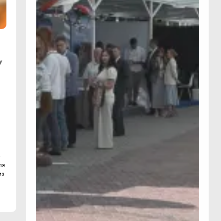
у
о
ля
из