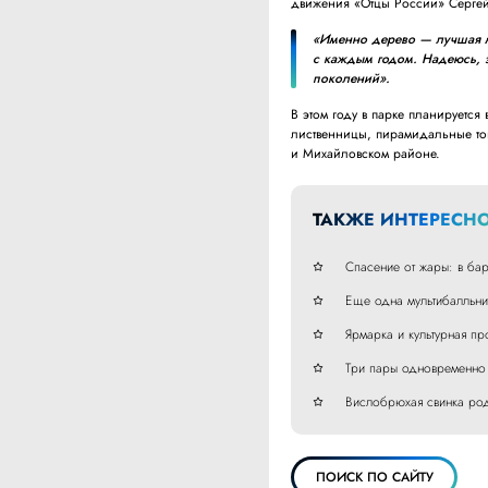
движения «Отцы России» Сергей
«Именно дерево — лучшая ме
с каждым годом. Надеюсь, э
поколений».
В этом году в парке планируетс
лиственницы, пирамидальные то
и Михайловском районе.
ТАКЖЕ ИНТЕРЕСНО
Спасение от жары: в ба
Еще одна мультибалльни
Ярмарка и культурная п
Три пары одновременно 
Вислобрюхая свинка род
ПОИСК ПО САЙТУ