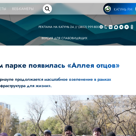
ЕТЫ
ВЕБ-КАМЕРЫ
КАТУНЬ FM
РЕКЛАМА НА КАТУНЬ 24 // (3852) 999-800
ВЕРСИЯ ДЛЯ СЛАБОВИДЯЩИХ
м парке появилась «Аллея отцов»
арнауле продолжается масштабное озеленение в рамках
нфраструктура для жизни».