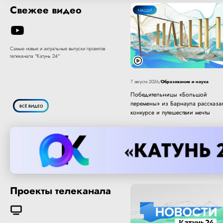
Свежее видео
НАШИ
Самые новые и актуальные выпуски проектов
телеканала "Катунь 24"
Образование и наука
7 августа 2026
/
Победительницы «Большой
перемены» из Барнаула рассказа
ВСЁ ВИДЕО
конкурсе и путешествии мечты
Проекты телеканала