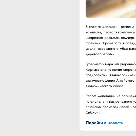
В составе делегации региона 
хозяйства, лесного комплекса
цифрового развития, подчеркн
странами. Кроме того, в поез
масла, фасованного мёда высо
деревообработки.
Губернатор выразил увереннос
Кыргызстана позволит сторона
предпосылки: взаимопонимание
взаимоотношения Алтайского 
экономического союза.
Работа делегации на площадк
потенциала и выстраиванию ус
алтайских производителей но
Сибири.
Перейти в новость