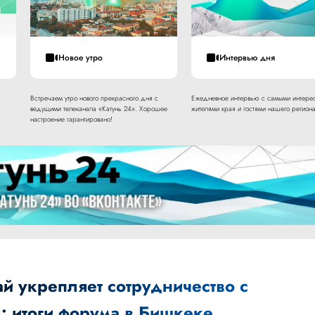
Новое утро
Интервью дня
Встречаем утро нового прекрасного дня с
Ежедневное интервью с самыми интере
ведущими телеканала «Катунь 24». Хорошее
жителями края и гостями нашего региона
настроение гарантировано!
й укрепляет сотрудничество с
: итоги форума в Бишкеке