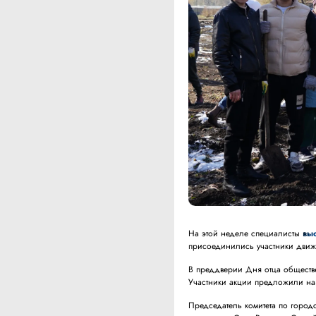
На этой неделе специалисты
вы
присоединились участники движ
В преддверии Дня отца обществ
Участники акции предложили наз
Председатель комитета по город