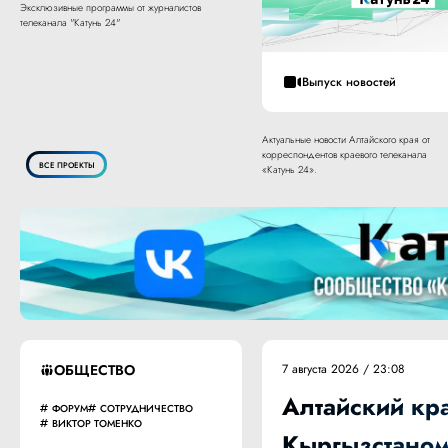
Эксклюзивные программы от журналистов
телеканала "Катунь 24"
Выпуск новостей
Актуальные новости Алтайского края от
корреспондентов краевого телеканала
ВСЕ ПРОЕКТЫ
«Катунь 24».
ОБЩЕСТВО
7 августа 2026 / 23:08
Алтайский кра
ФОРУМ
СОТРУДНИЧЕСТВО
ВИКТОР ТОМЕНКО
Кыргызстаном