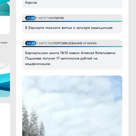
барсов
21:08
7 АВГУСТА
КУЛЬТУРА
В Барнауле показали фильм о культуре кумандинцев
сными
20:45
7 АВГУСТА
СПОРТ
ОБРАЗОВАНИЕ И НАУКА
.
Барнаульская школа №10 имени Алексея Витальевича
Поданева получит 17 миллионов рублей на
модернизацию