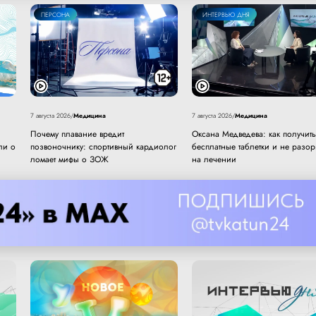
ПЕРСОНА
ИНТЕРВЬЮ ДНЯ
Медицина
Медицина
7 августа 2026
/
7 августа 2026
/
Почему плавание вредит
Оксана Медведева: как получить
ли о
позвоночнику: спортивный кардиолог
бесплатные таблетки и не разор
ломает мифы о ЗОЖ
на лечении