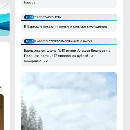
барсов
21:08
7 АВГУСТА
КУЛЬТУРА
В Барнауле показали фильм о культуре кумандинцев
20:45
7 АВГУСТА
СПОРТ
ОБРАЗОВАНИЕ И НАУКА
Барнаульская школа №10 имени Алексея Витальевича
Поданева получит 17 миллионов рублей на
модернизацию
а.