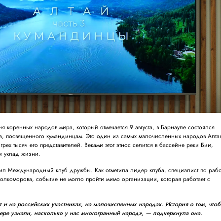
 коренных народов мира, который отмечается 9 августа, в Барнауле состоялся
а, посвященного кумандинцам. Это один из самых малочисленных народов Алта
трех тысяч его представителей. Веками этот этнос селится в бассейне реки Бии,
и уклад жизни.
пил Международный клуб дружбы. Как отметила лидер клуба, специалист по рабо
коморова, событие не могло пройти мимо организации, которая работает с
 и на российских участниках, на малочисленных народах. История о том, что
мере узнали, насколько у нас многогранный народ», — подчеркнула она.