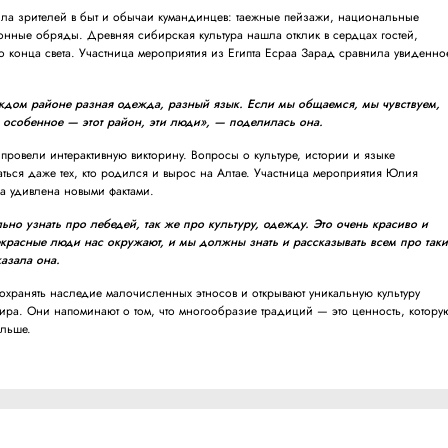
ила зрителей в быт и обычаи кумандинцев: таежные пейзажи, национальные
онные обряды. Древняя сибирская культура нашла отклик в сердцах гостей,
о конца света. Участница мероприятия из Египта Есраа Зарад сравнила увиденно
каждом районе разная одежда, разный язык. Если мы общаемся, мы чувствуем,
-то особенное — этот район, эти люди», — поделилась она.
провели интерактивную викторину. Вопросы о культуре, истории и языке
ться даже тех, кто родился и вырос на Алтае. Участница мероприятия Юлия
ла удивлена новыми фактами.
ьно узнать про лебедей, так же про культуру, одежду. Это очень красиво и
красные люди нас окружают, и мы должны знать и рассказывать всем про таки
азала она.
охранять наследие малочисленных этносов и открывают уникальную культуру
мира. Они напоминают о том, что многообразие традиций — это ценность, котору
альше.