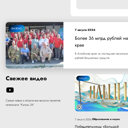
ВАЖНО
7 августа 2026
Более 36 млрд рублей на
крае
В Алтайском крае за последние несколько
рублей бюджетных средств.
Свежее видео
НАШИ
Самые новые и актуальные выпуски проектов
телеканала "Катунь 24"
Образование и наука
7 августа 2026
/
Победительницы «Большой