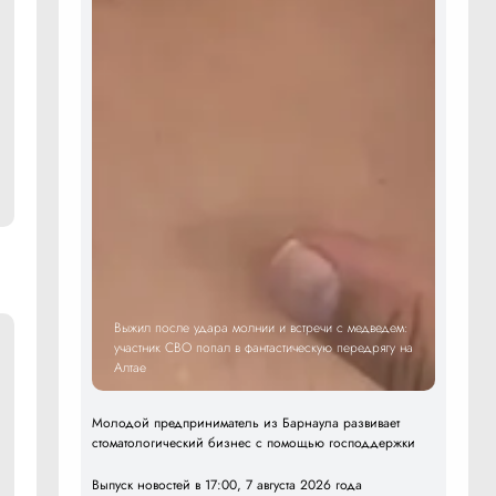
Выжил после удара молнии и встречи с медведем:
участник СВО попал в фантастическую передрягу на
Алтае
Молодой предприниматель из Барнаула развивает
стоматологический бизнес с помощью господдержки
Выпуск новостей в 17:00, 7 августа 2026 года