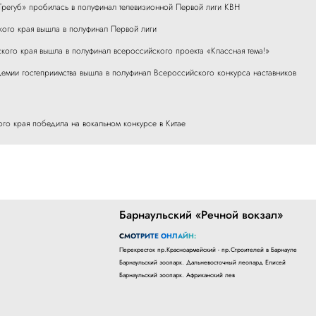
Трегуб» пробилась в полуфинал телевизионной Первой лиги КВН
ого края вышла в полуфинал Первой лиги
ского края вышла в полуфинал всероссийского проекта «Классная тема!»
емии гостеприимства вышла в полуфинал Всероссийского конкурса наставников
ого края победила на вокальном конкурсе в Китае
Барнаульский «Речной вокзал»
СМОТРИТЕ ОНЛАЙН:
Перекресток пр.Красноармейский - пр.Строителей в Барнауле
Барнаульский зоопарк. Дальневосточный леопард Елисей
Барнаульский зоопарк. Африканский лев