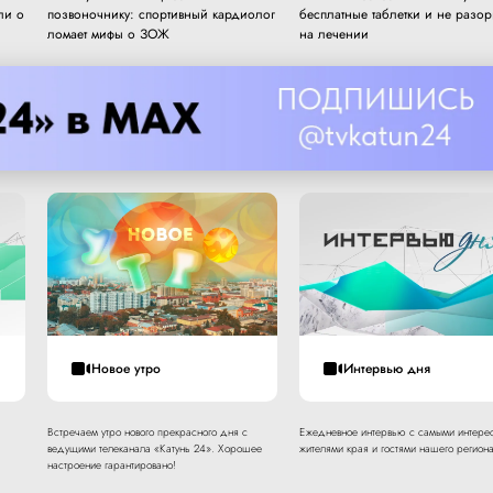
ли о
позвоночнику: спортивный кардиолог
бесплатные таблетки и не разор
ломает мифы о ЗОЖ
на лечении
Новое утро
Интервью дня
Встречаем утро нового прекрасного дня с
Ежедневное интервью с самыми интере
ведущими телеканала «Катунь 24». Хорошее
жителями края и гостями нашего региона
настроение гарантировано!