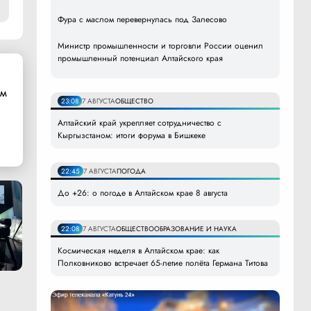
Фура с маслом перевернулась под Залесово
Министр промышленности и торговли России оценил
промышленный потенциал Алтайского края
ом
23:08
7 АВГУСТА
ОБЩЕСТВО
Алтайский край укрепляет сотрудничество с
Кыргызстаном: итоги форума в Бишкеке
22:45
7 АВГУСТА
ПОГОДА
До +26: о погоде в Алтайском крае 8 августа
22:08
7 АВГУСТА
ОБЩЕСТВО
ОБРАЗОВАНИЕ И НАУКА
Космическая неделя в Алтайском крае: как
Полковниково встречает 65-летие полёта Германа Титова