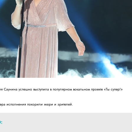
я Саунина успешно выступила в популярном вокальном проекте «Ты супер!»
нера исполнения покорили жюри и зрителей.
: