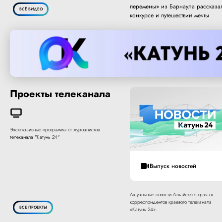
перемены» из Барнаула рассказа
ВСЁ ВИДЕО
конкурсе и путешествии мечты
Проекты телеканала
Эксклюзивные программы от журналистов
телеканала "Катунь 24"
Выпуск новостей
Актуальные новости Алтайского края от
корреспондентов краевого телеканала
ВСЕ ПРОЕКТЫ
«Катунь 24».