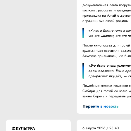
Документальная лента погруз
костюмы, рассказы и традици
приехавших на Алтай с другог
с традициями своей родины.
«У нас в Египте тоже в 
что это диалект, это что
После кинопоказа для гостей 
кумандинцев заставили задума
Ахматова призналась, что бы
«Это было очень удивител
вдохновляюще. Такие пре
прекрасных людей», — ск
Подобные встречи помогают с
Сибири для гостей со всего 
важно беречь и передавать д
Перейти в новость
КУЛЬТУРА
6 августа 2026 / 23:40