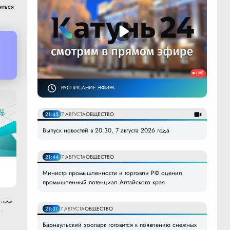
иться
РАСПИСАНИЕ ЭФИРА
21:45
7 АВГУСТА
ОБЩЕСТВО
Выпуск новостей в 20:30, 7 августа 2026 года
21:44
7 АВГУСТА
ОБЩЕСТВО
Министр промышленности и торговли РФ оценил
промышленный потенциал Алтайского края
сными
21:31
7 АВГУСТА
ОБЩЕСТВО
.
Барнаульский зоопарк готовится к появлению снежных