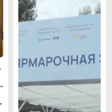
я:
те
бы