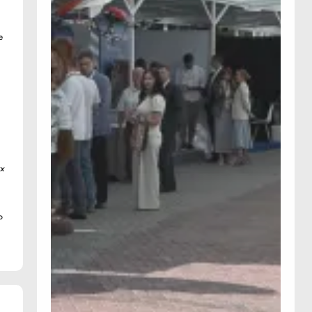
е
х
ю