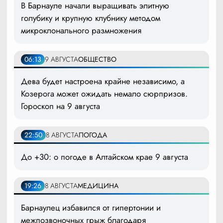
В Барнауле начали выращивать элитную
голубику и крупную клубнику методом
микроклонального размножения
06:13
9 АВГУСТА
ОБЩЕСТВО
Дева будет настроена крайне независимо, а
Козерога может ожидать немало сюрпризов.
Гороскоп на 9 августа
22:50
8 АВГУСТА
ПОГОДА
До +30: о погоде в Алтайском крае 9 августа
19:26
8 АВГУСТА
МЕДИЦИНА
Барнаулец избавился от гипертонии и
межпозвоночных грыж благодаря