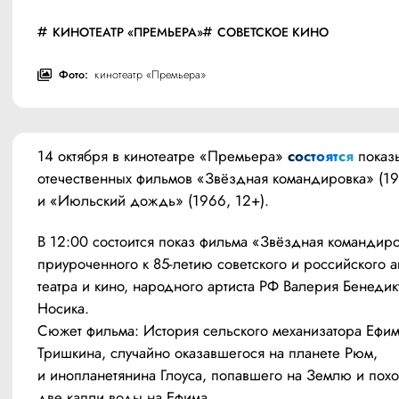
КИНОТЕАТР «ПРЕМЬЕРА»
СОВЕТСКОЕ КИНО
Фото:
кинотеатр «Премьера»
14 октября в кинотеатре «Премьера» 
состоятся
 показы
отечественных фильмов «Звёздная командировка» (198
и «Июльский дождь» (1966, 12+).
В 12:00 состоится показ фильма «Звёздная командиров
приуроченного к 85-летию советского и российского ак
театра и кино, народного артиста РФ Валерия Бенедикт
Носика.
Сюжет фильма: История сельского механизатора Ефим
Тришкина, случайно оказавшегося на планете Рюм, 
и инопланетянина Глоуса, попавшего на Землю и похож
две капли воды на Ефима.