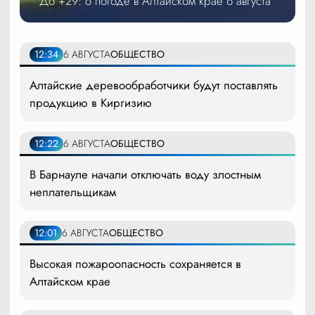
До +29: о погоде в Алтайском крае 6 августа
12:34
6 АВГУСТА
ОБЩЕСТВО
Алтайские деревообработчики будут поставлять
продукцию в Киргизию
12:22
6 АВГУСТА
ОБЩЕСТВО
В Барнауле начали отключать воду злостным
неплательщикам
12:01
6 АВГУСТА
ОБЩЕСТВО
Высокая пожароопасность сохраняется в
Алтайском крае