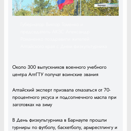
Губернатор Виктор Томенко и
председатель АКЗС Александр
Романенко поздравили жителей
Алтайского края с Днем физкультурника
Около 300 выпускников военного учебного
центра АлтГТУ получат воинские звания
Алтайский эксперт призвала отказаться от 70-
процентного уксуса и подсолнечного масла при
заготовках на зиму
В День физкультурника в Барнауле прошли
турниры по футболу, баскетболу, армрестлингу и