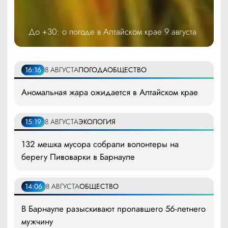
До +30: о погоде в Алтайском крае 9 августа
16:16
8 АВГУСТА
ПОГОДА
ОБЩЕСТВО
Аномальная жара ожидается в Алтайском крае
15:19
8 АВГУСТА
ЭКОЛОГИЯ
132 мешка мусора собрали волонтеры на
берегу Пивоварки в Барнауле
14:06
8 АВГУСТА
ОБЩЕСТВО
В Барнауле разыскивают пропавшего 56-летнего
мужчину