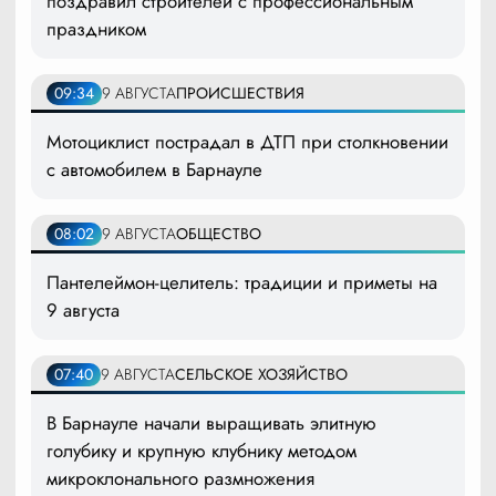
поздравил строителей с профессиональным
праздником
09:34
9 АВГУСТА
ПРОИСШЕСТВИЯ
Мотоциклист пострадал в ДТП при столкновении
с автомобилем в Барнауле
08:02
9 АВГУСТА
ОБЩЕСТВО
Пантелеймон-целитель: традиции и приметы на
9 августа
07:40
9 АВГУСТА
СЕЛЬСКОЕ ХОЗЯЙСТВО
В Барнауле начали выращивать элитную
голубику и крупную клубнику методом
микроклонального размножения