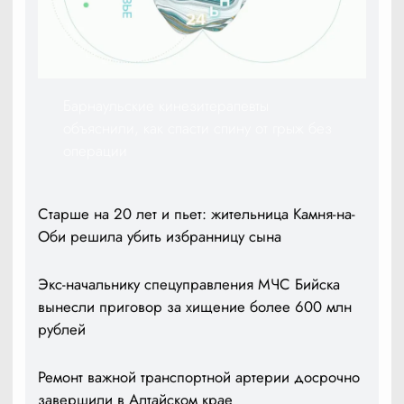
Барнаульские кинезитерапевты
объяснили, как спасти спину от грыж без
операции
Старше на 20 лет и пьет: жительница Камня-на-
Оби решила убить избранницу сына
Экс-начальнику спецуправления МЧС Бийска
вынесли приговор за хищение более 600 млн
рублей
Ремонт важной транспортной артерии досрочно
завершили в Алтайском крае