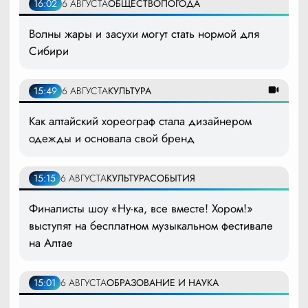
16:02
6 АВГУСТА
ОБЩЕСТВО
ПОГОДА
Волны жары и засухи могут стать нормой для
Сибири
15:49
6 АВГУСТА
КУЛЬТУРА
Как алтайский хореограф стала дизайнером
одежды и основала свой бренд
15:15
6 АВГУСТА
КУЛЬТУРА
СОБЫТИЯ
Финалисты шоу «Ну-ка, все вместе! Хором!»
выступят на бесплатном музыкальном фестивале
на Алтае
15:01
6 АВГУСТА
ОБРАЗОВАНИЕ И НАУКА