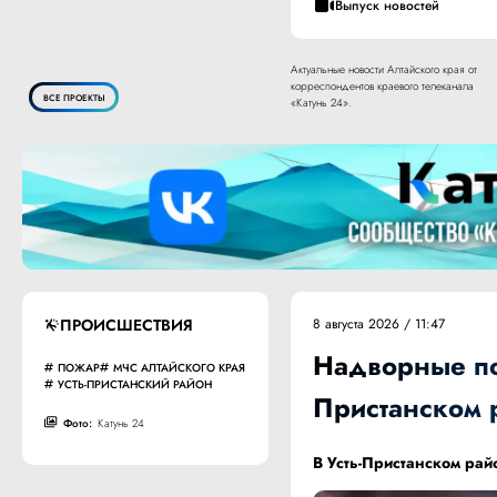
Выпуск новостей
Актуальные новости Алтайского края от
корреспондентов краевого телеканала
ВСЕ ПРОЕКТЫ
«Катунь 24».
ПРОИСШЕСТВИЯ
8 августа 2026 / 11:47
Надворные по
ПОЖАР
МЧС АЛТАЙСКОГО КРАЯ
УСТЬ-ПРИСТАНСКИЙ РАЙОН
Пристанском 
Фото:
Катунь 24
В Усть-Пристанском рай