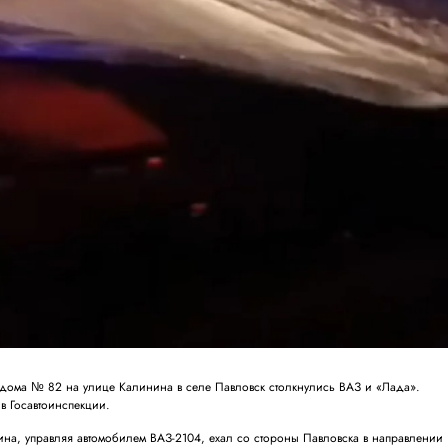
 дома № 82 на улице Калинина в селе Павловск столкнулись ВАЗ и «Лада».
 Госавтоинспекции.
чина, управляя автомобилем ВАЗ-2104, ехал со стороны Павловска в направлении