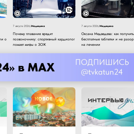
Медицина
Медицина
7 августа 2026
/
7 августа 2026
/
Почему плавание вредит
Оксана Медведева: как получить
ли о
позвоночнику: спортивный кардиолог
бесплатные таблетки и не разор
ломает мифы о ЗОЖ
на лечении