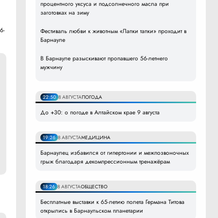
процентного уксуса и подсолнечного масла при
заготовках на зиму
6-
Фестиваль любви к животным «Лапки тапки» проходит в
Барнауле
В Барнауле разыскивают пропавшего 56-летнего
мужчину
22:50
8 АВГУСТА
ПОГОДА
До +30: о погоде в Алтайском крае 9 августа
19:26
8 АВГУСТА
МЕДИЦИНА
Барнаулец избавился от гипертонии и межпозвоночных
грыж благодаря декомпрессионным тренажёрам
18:26
8 АВГУСТА
ОБЩЕСТВО
Бесплатные выставки к 65-летию полета Германа Титова
открылись в Барнаульском планетарии