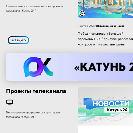
Самые новые и актуальные выпуски проектов
телеканала "Катунь 24"
Образование и наука
7 августа 2026
/
Победительницы «Большой
перемены» из Барнаула рассказа
ВСЁ ВИДЕО
конкурсе и путешествии мечты
Проекты телеканала
Эксклюзивные программы от журналистов
телеканала "Катунь 24"