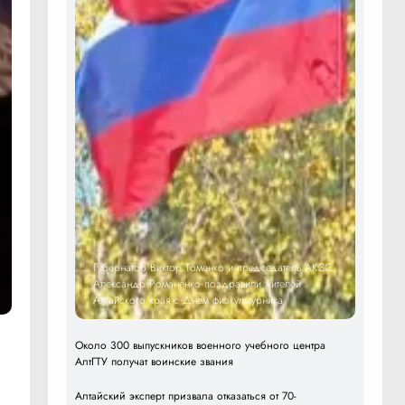
Губернатор Виктор Томенко и председатель АКЗС
Александр Романенко поздравили жителей
Алтайского края с Днем физкультурника
Около 300 выпускников военного учебного центра
АлтГТУ получат воинские звания
Алтайский эксперт призвала отказаться от 70-