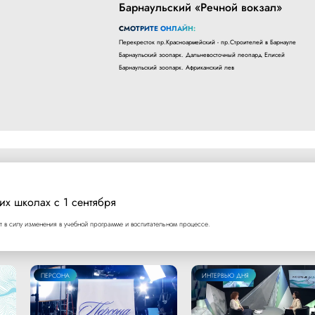
Барнаульский «Речной вокзал»
СМОТРИТЕ ОНЛАЙН:
Перекресток пр.Красноармейский - пр.Строителей в Барнауле
Барнаульский зоопарк. Дальневосточный леопард Елисей
Барнаульский зоопарк. Африканский лев
их школах с 1 сентября
т в силу изменения в учебной программе и воспитательном процессе.
ПЕРСОНА
ИНТЕРВЬЮ ДНЯ