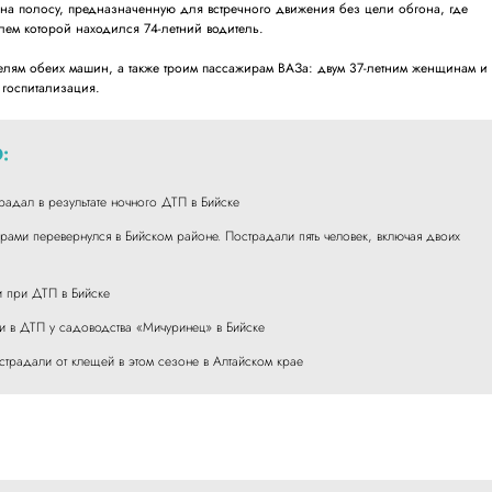
на полосу, предназначенную для встречного движения без цели обгона, где
улем которой находился 74-летний водитель.
телям обеих машин, а также троим пассажирам ВАЗа: двум 37-летним женщинам и 
 госпитализация.
:
радал в результате ночного ДТП в Бийске
рами перевернулся в Бийском районе. Пострадали пять человек, включая двоих
и при ДТП в Бийске
и в ДТП у садоводства «Мичуринец» в Бийске
острадали от клещей в этом сезоне в Алтайском крае