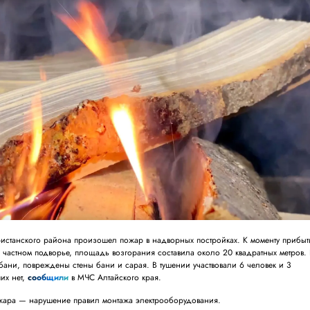
истанского района произошел пожар в надворных постройках. К моменту прибыт
 частном подворье, площадь возгорания составила около 20 квадратных метров.
бани, повреждены стены бани и сарая. В тушении участвовали 6 человек и 3
их нет,
сообщили
в МЧС Алтайского края.
жара — нарушение правил монтажа электрооборудования.