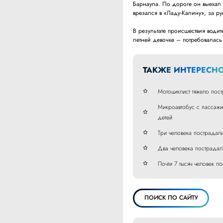
Барнаула. По дороге он выехал 
врезался в «Ладу-Калину», за р
В результате происшествия води
летней девочке – потребовалась
ТАКЖЕ ИНТЕРЕСНО
Мотоциклист тяжело пост
Микроавтобус с пассажи
детей
Три человека пострадал
Два человека пострадал
Почти 7 тысяч человек п
ПОИСК ПО САЙТУ