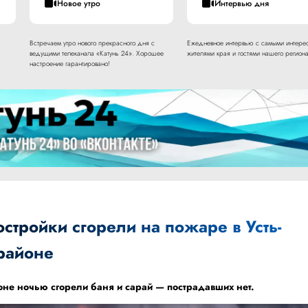
Новое утро
Интервью дня
Встречаем утро нового прекрасного дня с
Ежедневное интервью с самыми интере
ведущими телеканала «Катунь 24». Хорошее
жителями края и гостями нашего региона
настроение гарантировано!
стройки сгорели на пожаре в Усть-
районе
оне ночью сгорели баня и сарай — пострадавших нет.