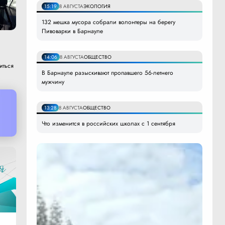
15:19
8 АВГУСТА
ЭКОЛОГИЯ
132 мешка мусора собрали волонтеры на берегу
Пивоварки в Барнауле
14:06
8 АВГУСТА
ОБЩЕСТВО
иться
В Барнауле разыскивают пропавшего 56-летнего
мужчину
13:28
8 АВГУСТА
ОБЩЕСТВО
Что изменится в российских школах с 1 сентября