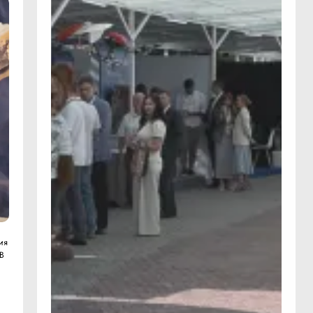
ия
 В