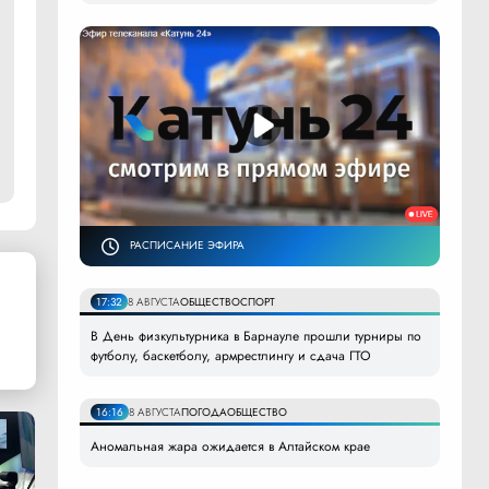
РАСПИСАНИЕ ЭФИРА
17:32
8 АВГУСТА
ОБЩЕСТВО
СПОРТ
В День физкультурника в Барнауле прошли турниры по
футболу, баскетболу, армрестлингу и сдача ГТО
16:16
8 АВГУСТА
ПОГОДА
ОБЩЕСТВО
Аномальная жара ожидается в Алтайском крае