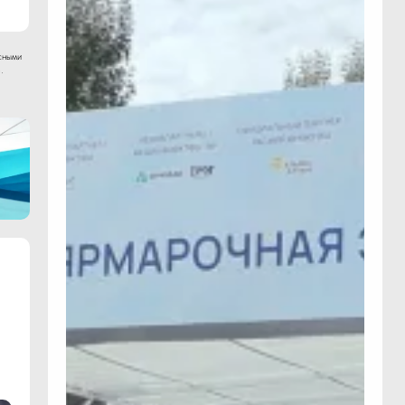
сными
.