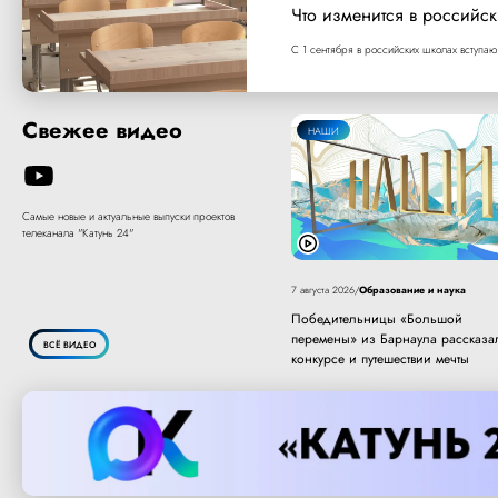
Что изменится в российск
С 1 сентября в российских школах вступаю
Свежее видео
НАШИ
Самые новые и актуальные выпуски проектов
телеканала "Катунь 24"
Образование и наука
7 августа 2026
/
Победительницы «Большой
перемены» из Барнаула рассказа
ВСЁ ВИДЕО
конкурсе и путешествии мечты