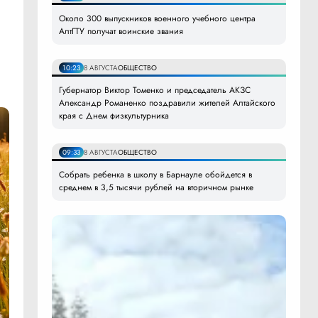
Около 300 выпускников военного учебного центра
АлтГТУ получат воинские звания
10:23
8 АВГУСТА
ОБЩЕСТВО
Губернатор Виктор Томенко и председатель АКЗС
Александр Романенко поздравили жителей Алтайского
края с Днем физкультурника
09:33
8 АВГУСТА
ОБЩЕСТВО
Собрать ребенка в школу в Барнауле обойдется в
среднем в 3,5 тысячи рублей на вторичном рынке