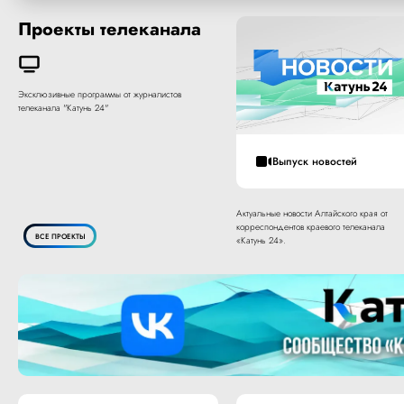
Проекты телеканала
Эксклюзивные программы от журналистов
телеканала "Катунь 24"
Выпуск новостей
Актуальные новости Алтайского края от
корреспондентов краевого телеканала
ВСЕ ПРОЕКТЫ
«Катунь 24».