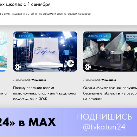
их школах с 1 сентября
т в силу изменения в учебной программе и воспитательном процессе.
ПЕРСОНА
ИНТЕРВЬЮ ДНЯ
Медицина
Медицина
7 августа 2026
/
7 августа 2026
/
Почему плавание вредит
Оксана Медведева: как получить
ли о
позвоночнику: спортивный кардиолог
бесплатные таблетки и не разор
ломает мифы о ЗОЖ
на лечении