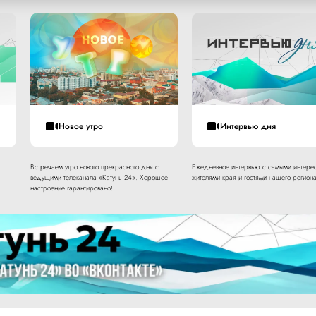
Новое утро
Интервью дня
Встречаем утро нового прекрасного дня с
Ежедневное интервью с самыми интере
ведущими телеканала «Катунь 24». Хорошее
жителями края и гостями нашего региона
настроение гарантировано!