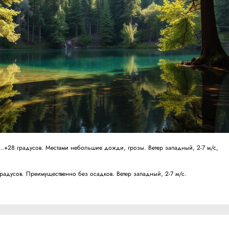
+28 градусов. Местами небольшие дожди, грозы. Ветер западный, 2-7 м/с,
дусов. Преимущественно без осадков. Ветер западный, 2-7 м/с.