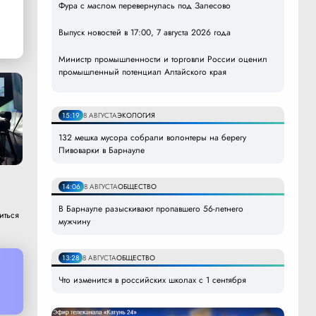
Фура с маслом перевернулась под Залесово
Выпуск новостей в 17:00, 7 августа 2026 года
Министр промышленности и торговли России оценил
промышленный потенциал Алтайского края
15:19
8 АВГУСТА
ЭКОЛОГИЯ
132 мешка мусора собрали волонтеры на берегу
Пивоварки в Барнауле
14:06
8 АВГУСТА
ОБЩЕСТВО
В Барнауле разыскивают пропавшего 56-летнего
иться
мужчину
13:28
8 АВГУСТА
ОБЩЕСТВО
Что изменится в российских школах с 1 сентября