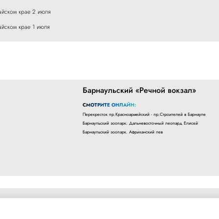
айском крае 2 июля
айском крае 1 июля
Барнаульский «Речной вокзал»
СМОТРИТЕ ОНЛАЙН:
Перекресток пр.Красноармейский - пр.Строителей в Барнауле
Барнаульский зоопарк. Дальневосточный леопард Елисей
Барнаульский зоопарк. Африканский лев