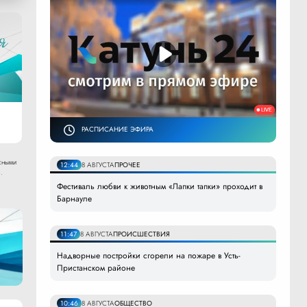
РАСПИСАНИЕ ЭФИРА
сными
12:44
8 АВГУСТА
ПРОЧЕЕ
.
Фестиваль любви к животным «Лапки тапки» проходит в
Барнауле
11:47
8 АВГУСТА
ПРОИСШЕСТВИЯ
Надворные постройки сгорели на пожаре в Усть-
Пристанском районе
10:46
8 АВГУСТА
ОБЩЕСТВО