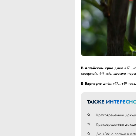
В Алтайском крае
днём +17…+22
северный, 4-9 м/с, местами поры
В Барнауле
днём +17…+19 граду
ТАКЖЕ ИНТЕРЕСНО
Кратковременные дожди:
Кратковременные дожди:
До +36: о погоде в Алт