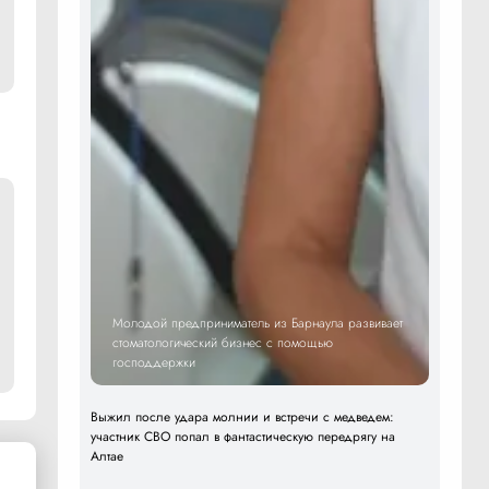
Молодой предприниматель из Барнаула развивает
стоматологический бизнес с помощью
господдержки
Выжил после удара молнии и встречи с медведем:
участник СВО попал в фантастическую передрягу на
Алтае