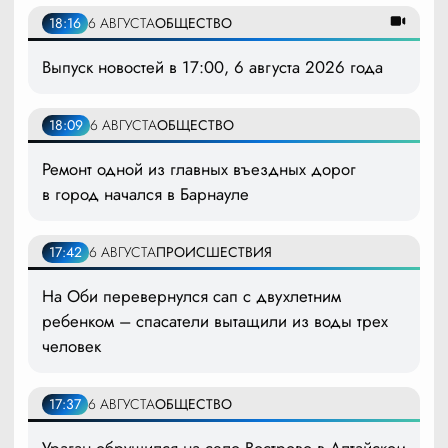
18:16
6 АВГУСТА
ОБЩЕСТВО
Выпуск новостей в 17:00, 6 августа 2026 года
18:09
6 АВГУСТА
ОБЩЕСТВО
Ремонт одной из главных въездных дорог
в город начался в Барнауле
17:42
6 АВГУСТА
ПРОИСШЕСТВИЯ
На Оби перевернулся сап с двухлетним
ребенком – спасатели вытащили из воды трех
человек
17:37
6 АВГУСТА
ОБЩЕСТВО
Ураган обрушился на село Вострово в Алтайском