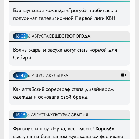
Барнаульская команда «Трегуб» пробилась в
полуфинал телевизионной Первой лиги КВН
16:02
6 АВГУСТА
ОБЩЕСТВО
ПОГОДА
Волны жары и засухи могут стать нормой для
Сибири
15:49
6 АВГУСТА
КУЛЬТУРА
Как алтайский хореограф стала дизайнером
одежды и основала свой бренд
15:15
6 АВГУСТА
КУЛЬТУРА
СОБЫТИЯ
Финалисты шоу «Ну-ка, все вместе! Хором!»
выступят на бесплатном музыкальном фестивале