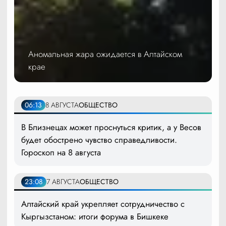
Аномальная жара ожидается в Алтайском
крае
06:13
8 АВГУСТА
ОБЩЕСТВО
В Близнецах может проснуться критик, а у Весов
будет обострено чувство справедливости.
Гороскоп на 8 августа
23:08
7 АВГУСТА
ОБЩЕСТВО
Алтайский край укрепляет сотрудничество с
Кыргызстаном: итоги форума в Бишкеке