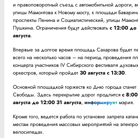
и правоповоротный съезд с автомобильной дороги, в
улицы Мамонтова к Новому мосту, к площади Баварина,
проспекты Ленина и Социалистический, улицы Мамонто
Пушкина. Ограничения будут действовать 
с 12:00 до 
августа
. 
Впервые за долгое время площадь Сахарова будет пе
всего на несколько часов – на период проведения пл
концерта участников IV Сибирского фестиваля духовых
оркестров, который пройдет 
30 августа с 13:30
.
Основной площадкой торжеств ко Дню города станет
Свободы. Здесь перекрытие дорог продлится 
с 8:00
августа до 12:00 31 августа
, 
информирует
 мэрия.
Кроме того, ведется работа по установке запрета катани
местам проведения массовых мероприятий на электрос
велосипедах.