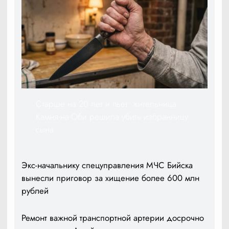
Старше на 20 лет и пьет: жительница
Камня-на-Оби решила убить избранницу
сына
Экс-начальнику спецуправления МЧС Бийска
вынесли приговор за хищение более 600 млн
рублей
Ремонт важной транспортной артерии досрочно