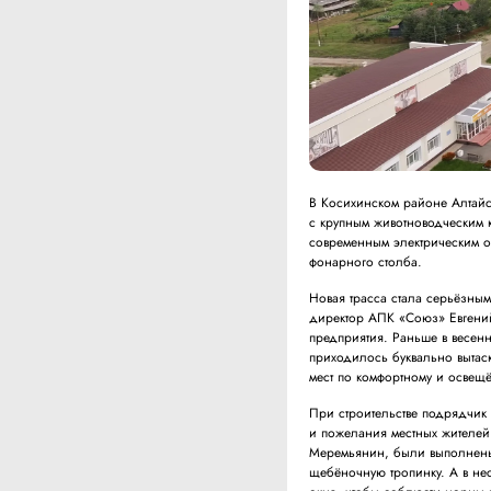
В Косихинском районе Алтайс
с крупным животноводческим 
современным электрическим о
фонарного столба.
Новая трасса стала серьёзны
директор АПК «Союз» Евгений
предприятия. Раньше в весе
приходилось буквально вытас
мест по комфортному и освещ
При строительстве подрядчик
и пожелания местных жителей
Меремьянин, были выполнены 
щебёночную тропинку. А в не