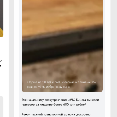
ов
и
Старше на 20 лет и пьет: жительница Камня-на-Оби
решила убить избранницу сына
Экс-начальнику спецуправления МЧС Бийска вынесли
приговор за хищение более 600 млн рублей
Ремонт важной транспортной артерии досрочно