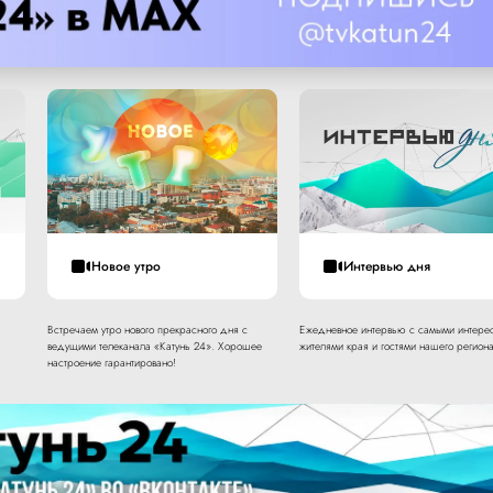
Новое утро
Интервью дня
Встречаем утро нового прекрасного дня с
Ежедневное интервью с самыми интере
ведущими телеканала «Катунь 24». Хорошее
жителями края и гостями нашего региона
настроение гарантировано!