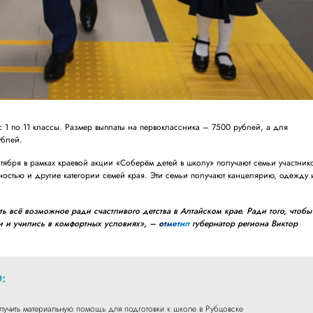
с 1 по 11 классы. Размер выплаты на первоклассника – 7500 рублей, а для
ублей.
ября в рамках краевой акции «Соберём детей в школу» получают семьи участник
остью и другие категории семей края. Эти семьи получают канцелярию, одежду 
ь всё возможное ради счастливого детства в Алтайском крае. Ради того, чтобы
 и учились в комфортных условиях», –
отметил
губернатор региона Виктор
:
лучить материальную помощь для подготовки к школе в Рубцовске