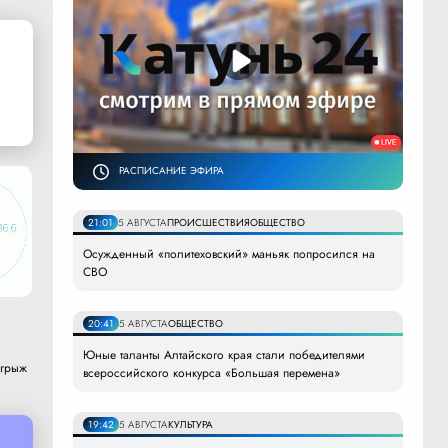
РАСПИСАНИЕ ЭФИРА
21:01
5 АВГУСТА
ПРОИСШЕСТВИЯ
ОБЩЕСТВО
Осужденный «политеховский» маньяк попросился на
СВО
20:41
5 АВГУСТА
ОБЩЕСТВО
Юные таланты Алтайского края стали победителями
 грыж
всероссийского конкурса «Большая перемена»
19:42
5 АВГУСТА
КУЛЬТУРА