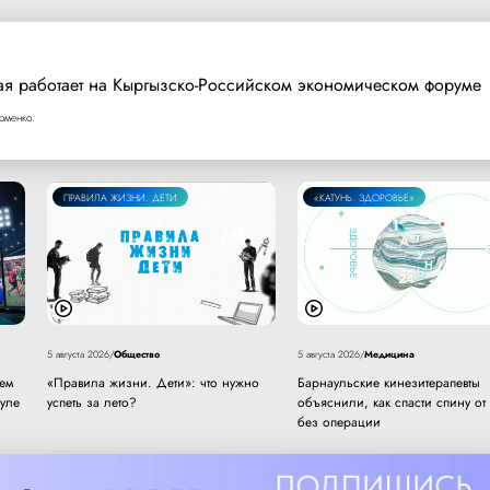
ая работает на Кыргызско-Российском экономическом форуме
оменко.
ПРАВИЛА ЖИЗНИ. ДЕТИ
«КАТУНЬ. ЗДОРОВЬЕ»
Общество
Медицина
5 августа 2026
/
5 августа 2026
/
чем
«Правила жизни. Дети»: что нужно
Барнаульские кинезитерапевты
ауле
успеть за лето?
объяснили, как спасти спину от
без операции