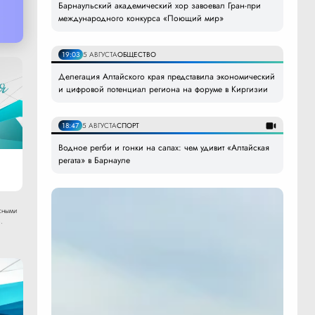
Барнаульский академический хор завоевал Гран-при
международного конкурса «Поющий мир»
19:03
5 АВГУСТА
ОБЩЕСТВО
Делегация Алтайского края представила экономический
и цифровой потенциал региона на форуме в Киргизии
18:47
5 АВГУСТА
СПОРТ
Водное регби и гонки на сапах: чем удивит «Алтайская
регата» в Барнауле
сными
.