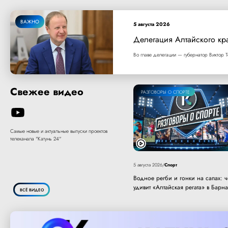
ВАЖНО
5 августа 2026
Делегация Алтайского кр
Во главе делегации — губернатор Виктор Т
Свежее видео
РАЗГОВОРЫ О СПОРТЕ
Самые новые и актуальные выпуски проектов
телеканала "Катунь 24"
Спорт
5 августа 2026
/
Водное регби и гонки на сапах: 
удивит «Алтайская регата» в Барн
ВСЁ ВИДЕО