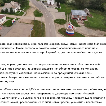
кого края завершилось строительство дороги, соединившей центр села Малахов
комплексом. Почти полтора километра нового асфальтированного полотна с
свещением пришли на смену старой гравийке, где раньше не было ни одного
м подспорьем для местного агропромышленного комплекса. Исполнительный
 Данилов отмечает, что дорога существенно облегчит повседневную работу
ннюю распутицу молоковоз, приезжающий за продукцией каждый день,
кивать. Теперь же и водители, и механизаторы, и доярки добираются до рабочих
ённому пути.
 — «Северо-восточное ДСУ» — учитывал не только технологические требования, 
. Как рассказал заместитель генерального директора компании Николай
дополнительные условия: где-то расширили подъезд к гаражу, где-то отсыпали
сколько домов, расположенных вблизи новой трассы, установили пластиковые