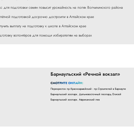
с для подготовки семян повысит урожайность на полях Волчихинского района
 лётной подготовкой досрочно достроили в Алтайском крае
учить выплату на подготовку к школе в Алтайском крае
дготовку волонтёров для помощи избирателям на выборах
Барнаульский «Речной вокзал»
СМОТРИТЕ ОНЛАЙН:
Перекресток пр.Красноармейский - пр.Строителей в Барнауле
Барнаульский зоопарк. Дальневосточный леопард Елисей
Барнаульский зоопарк. Африканский лев