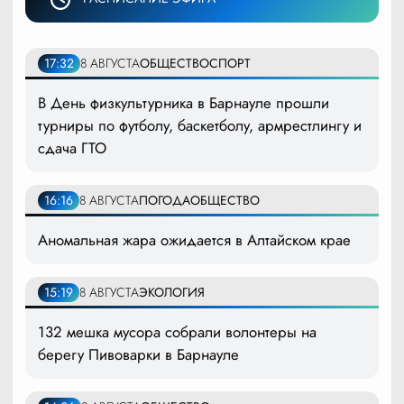
17:32
8 АВГУСТА
ОБЩЕСТВО
СПОРТ
В День физкультурника в Барнауле прошли
турниры по футболу, баскетболу, армрестлингу и
сдача ГТО
16:16
8 АВГУСТА
ПОГОДА
ОБЩЕСТВО
Аномальная жара ожидается в Алтайском крае
15:19
8 АВГУСТА
ЭКОЛОГИЯ
132 мешка мусора собрали волонтеры на
берегу Пивоварки в Барнауле