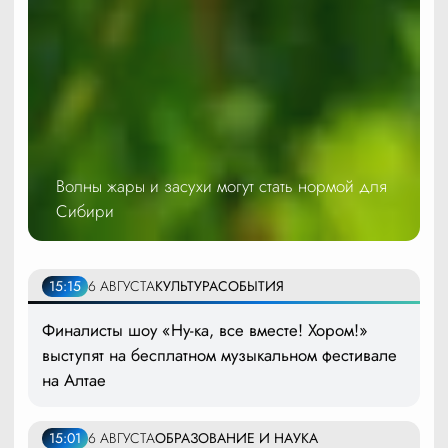
Волны жары и засухи могут стать нормой для
Сибири
15:15
6 АВГУСТА
КУЛЬТУРА
СОБЫТИЯ
Финалисты шоу «Ну-ка, все вместе! Хором!»
выступят на бесплатном музыкальном фестивале
на Алтае
15:01
6 АВГУСТА
ОБРАЗОВАНИЕ И НАУКА