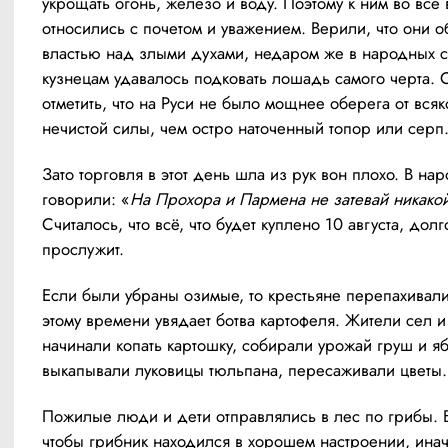
укрощать огонь, железо и воду. Поэтому к ним во все 
относились с почетом и уважением. Верили, что они о
властью над злыми духами, недаром же в народных ск
кузнецам удавалось подковать лошадь самого черта. С
отметить, что на Руси не было мощнее оберега от всяко
нечистой силы, чем остро наточенный топор или серп
Зато торговля в этот день шла из рук вон плохо. В нар
говорили: «
На Прохора и Пармена не затевай никако
Считалось, что всё, что будет куплено 10 августа, долго
прослужит.
Если были убраны озимые, то крестьяне перепахивали 
этому времени увядает ботва картофеля. Жители сел и
начинали копать картошку, собирали урожай груш и яб
выкапывали луковицы тюльпана, пересаживали цветы.
Пожилые люди и дети отправлялись в лес по грибы. В
чтобы грибник находился в хорошем настроении, инач