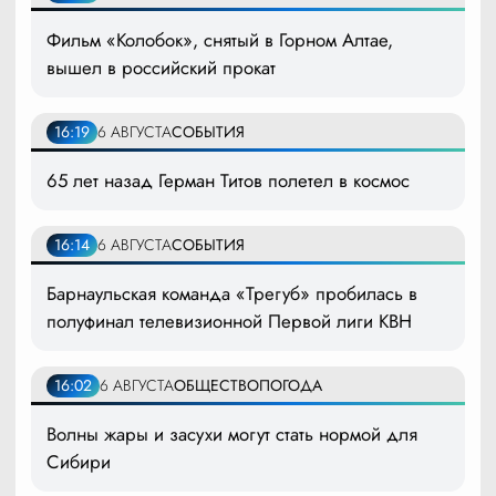
Фильм «Колобок», снятый в Горном Алтае,
вышел в российский прокат
16:19
6 АВГУСТА
СОБЫТИЯ
65 лет назад Герман Титов полетел в космос
16:14
6 АВГУСТА
СОБЫТИЯ
Барнаульская команда «Трегуб» пробилась в
полуфинал телевизионной Первой лиги КВН
16:02
6 АВГУСТА
ОБЩЕСТВО
ПОГОДА
Волны жары и засухи могут стать нормой для
Сибири