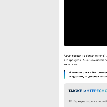
Август совсем не балует жителей
+15 градусов. А на Семинском пе
выпал снег.
«Ниже по трассе был дождик
аккуратно», – делится автом
ТАКЖЕ ИНТЕРЕСНО
В Барнауле открылся первый