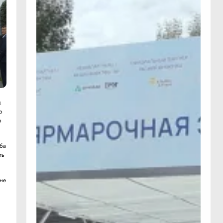
к
о
о
еба
ть
ине