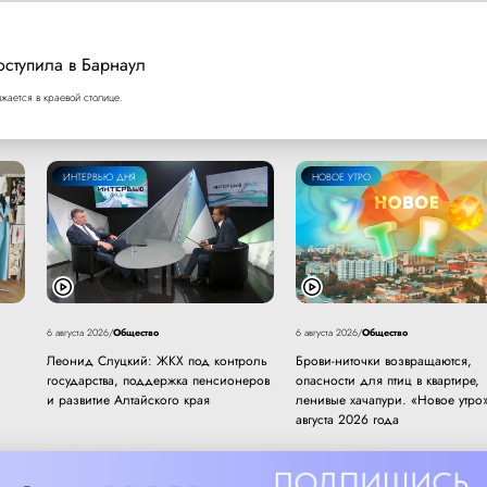
оступила в Барнаул
ается в краевой столице.
ИНТЕРВЬЮ ДНЯ
НОВОЕ УТРО
Общество
Общество
6 августа 2026
/
6 августа 2026
/
Леонид Слуцкий: ЖКХ под контроль
Брови-ниточки возвращаются,
государства, поддержка пенсионеров
опасности для птиц в квартире,
и развитие Алтайского края
ленивые хачапури. «Новое утро»
августа 2026 года