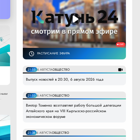
РАСПИСАНИЕ ЭФИРА
21:55
6 АВГУСТА
ОБЩЕСТВО
Выпуск новостей в 20:30, 6 августа 2026 года
сными
21:53
6 АВГУСТА
ОБЩЕСТВО
.
Виктор Томенко возглавляет работу большой делегации
Алтайского края на VIII Кыргызско-российском
экономическом форуме
21:38
6 АВГУСТА
ОБЩЕСТВО