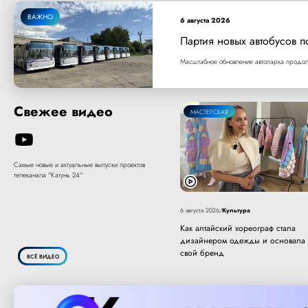
ВАЖНО
6 августа 2026
Партия новых автобусов п
Масштабное обновление автопарка продолж
Свежее видео
МАСТЕРСКАЯ
Самые новые и актуальные выпуски проектов
телеканала "Катунь 24"
Культура
6 августа 2026
/
Как алтайский хореограф стала
дизайнером одежды и основала
свой бренд
ВСЁ ВИДЕО