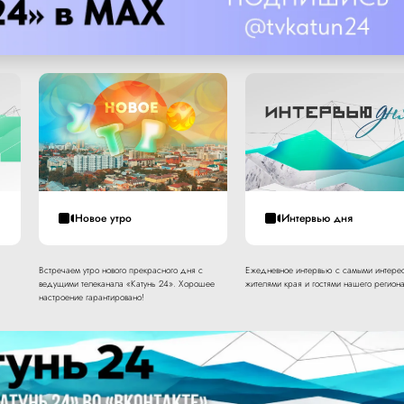
Новое утро
Интервью дня
Встречаем утро нового прекрасного дня с
Ежедневное интервью с самыми интере
ведущими телеканала «Катунь 24». Хорошее
жителями края и гостями нашего региона
настроение гарантировано!