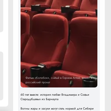
Фильм «Колобок», снятый в Горном Алтае, вышел в
российский прокат
60 лет вместе: история любви Владимира и Софьи
Стародубцевых из Барнаула
Волны жары и засухи могут стать нормой для Сибири