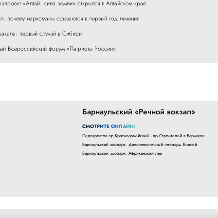
зпроект «Алтай: сила земли» открылся в Алтайском крае
л, почему наркоманы срываются в первый год лечения
акала: первый случай в Сибири
рвый Всероссийский форум «Патриоты России»
Барнаульский «Речной вокзал»
СМОТРИТЕ ОНЛАЙН:
Перекресток пр.Красноармейский - пр.Строителей в Барнауле
Барнаульский зоопарк. Дальневосточный леопард Елисей
Барнаульский зоопарк. Африканский лев