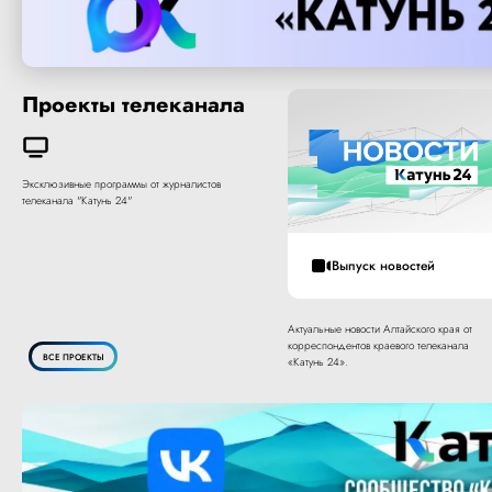
Проекты телеканала
Эксклюзивные программы от журналистов
телеканала "Катунь 24"
Выпуск новостей
Актуальные новости Алтайского края от
корреспондентов краевого телеканала
ВСЕ ПРОЕКТЫ
«Катунь 24».