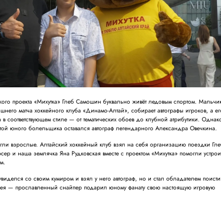
го проекта «Михутка» Глеб Самошин буквально живёт ледовым спортом. Мальчи
шнего матча хоккейного клуба «Динамо-Алтай», собирает автографы игроков, а ег
в соответствующем стиле — от тематических обоев до клубной атрибутики. Однак
чтой юного болельщика оставался автограф легендарного Александра Овечкина.
огли взрослые. Алтайский хоккейный клуб взял на себя организацию поездки Гл
сер и наша землячка Яна Рудковская вместе с проектом «Михутка» помогли устрои
м.
увиделся со своим кумиром и взял у него автограф, но и стал обладателем поист
фея — прославленный снайпер подарил юному фанату свою настоящую игровую