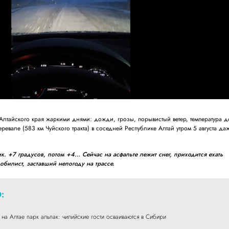
 Алтайского края жаркими днями: дожди, грозы, порывистый ветер, температура д
ревале (583 км Чуйского тракта) в соседней Республике Алтай утром 5 августа да
. +7 градусов, потом +4… Сейчас на асфальте лежит снег, приходится ехать
обилист, заставший непогоду на трассе.
:
 на Алтае парк альпак: чилийские гости осваиваются в Сибири