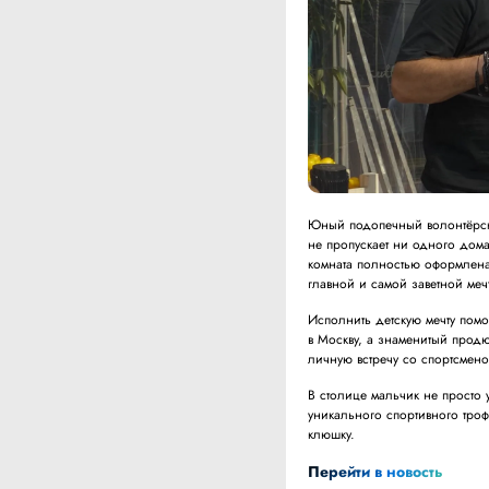
Юный подопечный волонтёрско
не пропускает ни одного дома
комната полностью оформлена 
главной и самой заветной ме
Исполнить детскую мечту пом
в Москву, а знаменитый продю
личную встречу со спортсмено
В столице мальчик не просто 
уникального спортивного тро
клюшку.
Перейти в новость