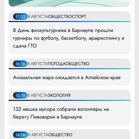
17:32
8 АВГУСТА
ОБЩЕСТВО
СПОРТ
В День физкультурника в Барнауле прошли
турниры по футболу, баскетболу, армрестлингу и
сдача ГТО
16:16
8 АВГУСТА
ПОГОДА
ОБЩЕСТВО
Аномальная жара ожидается в Алтайском крае
15:19
8 АВГУСТА
ЭКОЛОГИЯ
132 мешка мусора собрали волонтеры на
берегу Пивоварки в Барнауле
14:06
8 АВГУСТА
ОБЩЕСТВО