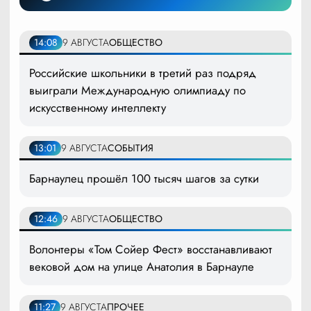
14:08
9 АВГУСТА
ОБЩЕСТВО
Российские школьники в третий раз подряд
выиграли Международную олимпиаду по
искусственному интеллекту
13:01
9 АВГУСТА
СОБЫТИЯ
Барнаулец прошёл 100 тысяч шагов за сутки
12:46
9 АВГУСТА
ОБЩЕСТВО
Волонтеры «Том Сойер Фест» восстанавливают
вековой дом на улице Анатолия в Барнауле
11:27
9 АВГУСТА
ПРОЧЕЕ