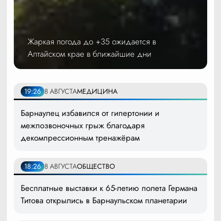
Жаркая погода до +35 ожидается в
Алтайском крае в ближайшие дни
19:26
8 АВГУСТА
МЕДИЦИНА
Барнаулец избавился от гипертонии и
межпозвоночных грыж благодаря
декомпрессионным тренажёрам
18:26
8 АВГУСТА
ОБЩЕСТВО
Бесплатные выставки к 65-летию полета Германа
Титова открылись в Барнаульском планетарии