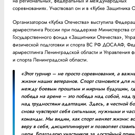
на региональных, федеральных и международных 
соревнованиях. Участвовал он и в «Кубке Защитника О
Организатором «Кубка Отечества» выступила Федерац
армрестлинга России при поддержке Министерства сп
Государственного фонда «Защитники Отечества», Упра
физической подготовки и спорта ВС РФ ДОСААФ, Фед
армрестлинга Ленинградской области и Управления фи
и спорта Ленинградской области.
«Этот турнир – не просто соревнования, а важны
жизни наших ветеранов. Спорт становится для ни
между боевым прошлым и мирным будущим, гд
победа на арене – это победа над собой, над т
над трудностями адаптации. Здесь, в честной бо
снова чувствуют себя сильными, нужными и част
команды. Мы видим, как спорт меняет жизни: во
веру в себя, дисциплинирует и позволяет ставить
цели. Благодарю участников за достойный прим