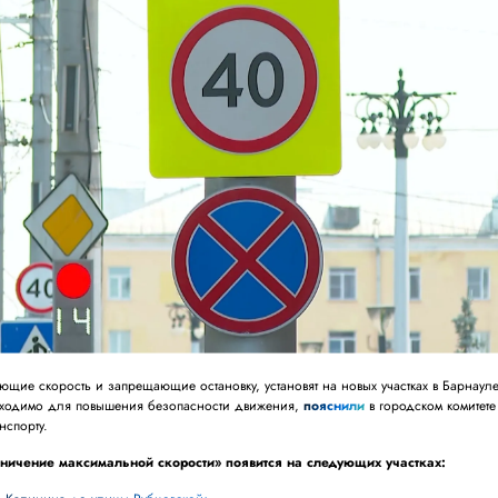
щие скорость и запрещающие остановку, установят на новых участках в Барнауле
ходимо для повышения безопасности движения,
пояснили
в городском комитете
нспорту.
ичение максимальной скорости» появится на следующих участках: