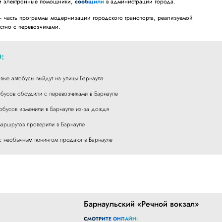
 и электронные помощники,
сообщили
в администрации города.
— часть программы модернизации городского транспорта, реализуемой
стно с перевозчиками.
:
овые автобусы выйдут на улицы Барнаула
обусов обсудили с перевозчиками в Барнауле
тобусов изменили в Барнауле из-за дождя
 маршрутов проверили в Барнауле
с необычным тюнингом продают в Барнауле
Барнаульский «Речной вокзал»
СМОТРИТЕ ОНЛАЙН: