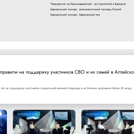
Перекресток пр.Красноармейский - пр.Строителей в Барнауле
Барнаульский зоопарк. Дальневосточный леопард Елисей
Барнаульский зоопарк. Африканский лев
правили на поддержку участников СВО и их семей в Алтайск
 лет на поддержку участников специальной военной операции и их близких направили более 36 млрд
ИНТЕРВЬЮ ДНЯ
ИНТЕРВЬЮ ДНЯ