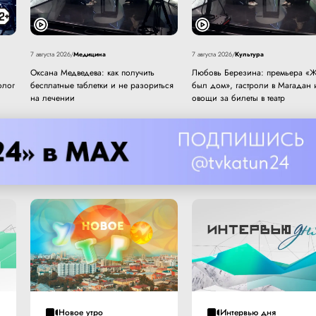
Медицина
Культура
7 августа 2026
/
7 августа 2026
/
Оксана Медведева: как получить
Любовь Березина: премьера «Ж
олог
бесплатные таблетки и не разориться
был дом», гастроли в Магадан 
на лечении
овощи за билеты в театр
Новое утро
Интервью дня