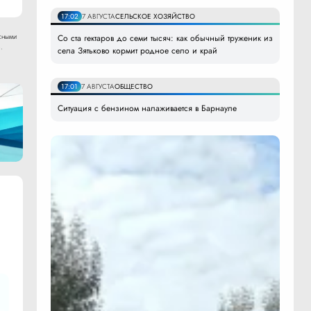
17:02
7 АВГУСТА
СЕЛЬСКОЕ ХОЗЯЙСТВО
сными
Со ста гектаров до семи тысяч: как обычный труженик из
.
села Зятьково кормит родное село и край
17:01
7 АВГУСТА
ОБЩЕСТВО
Ситуация с бензином налаживается в Барнауле