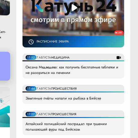
ил-
и
РАСПИСАНИЕ ЭФИРА
17:52
7 АВГУСТА
МЕДИЦИНА
Оксана Медведева: как получить бесплатные таблетки и
не разориться на лечении
17:44
7 АВГУСТА
ПРОИСШЕСТВИЯ
Земляные пчёлы напали на рыбака в Бийске
17:27
7 АВГУСТА
ПРОИСШЕСТВИЯ
Алтайский полицейский пострадал при тушении
полыхающей фуры под Бийском