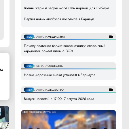
Волны жары и засухи могут стать нормой для Сибири
Партия новых автобусов поступила в Барнаул
18:22
7 АВГУСТА
МЕДИЦИНА
Почему плавание вредит позвоночнику: спортивный
кардиолог ломает мифы о ЗОЖ
18:03
7 АВГУСТА
ОБЩЕСТВО
ом
Новые дорожные знаки установят в Барнауле
17:54
7 АВГУСТА
ОБЩЕСТВО
Выпуск новостей в 17:00, 7 августа 2026 года