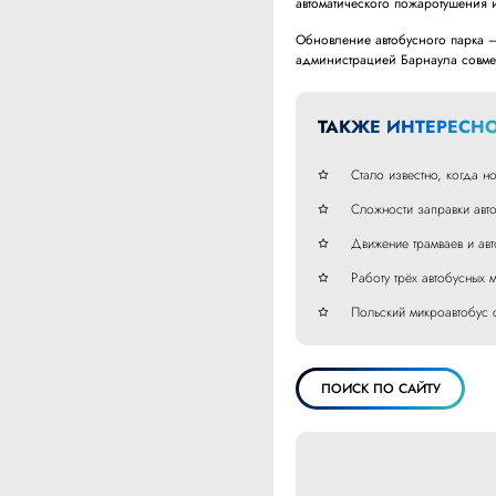
автоматического пожаротушения
Обновление автобусного парка 
администрацией Барнаула совме
ТАКЖЕ ИНТЕРЕСНО
Стало известно, когда н
Сложности заправки авт
Движение трамваев и ав
Работу трёх автобусных
Польский микроавтобус 
ПОИСК ПО САЙТУ