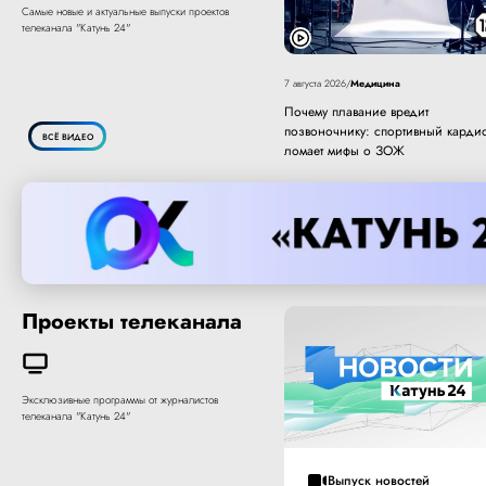
Самые новые и актуальные выпуски проектов
телеканала "Катунь 24"
Медицина
7 августа 2026
/
Почему плавание вредит
позвоночнику: спортивный карди
ВСЁ ВИДЕО
ломает мифы о ЗОЖ
Проекты телеканала
Эксклюзивные программы от журналистов
телеканала "Катунь 24"
Выпуск новостей