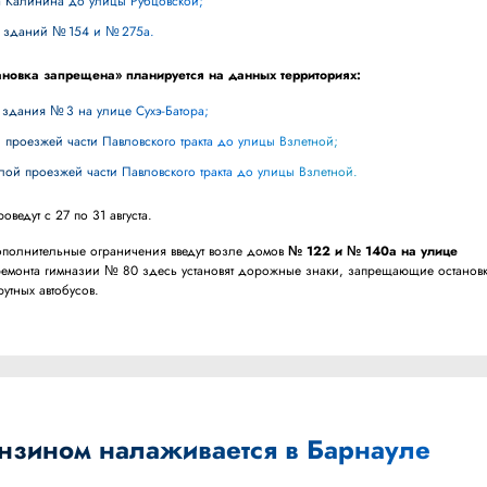
кта Калинина до улицы Рубцовской;
не зданий № 154 и № 275а.
тановка запрещена» планируется на данных территориях:
 здания № 3 на улице Сухэ-Батора;
й проезжей части Павловского тракта до улицы Взлетной;
алой проезжей части Павловского тракта до улицы Взлетной.
оведут с 27 по 31 августа.
 дополнительные ограничения введут возле домов
№ 122 и № 140а на улице
ремонта гимназии № 80 здесь установят дорожные знаки, запрещающие останов
утных автобусов.
ензином налаживается в Барнауле