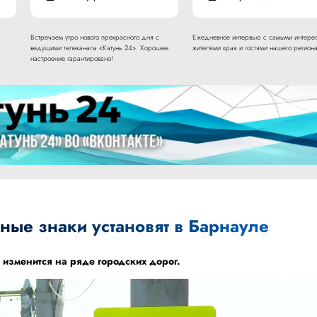
Встречаем утро нового прекрасного дня с
Ежедневное интервью с самыми интере
ведущими телеканала «Катунь 24». Хорошее
жителями края и гостями нашего региона
настроение гарантировано!
ые знаки установят в Барнауле
изменится на ряде городских дорог.