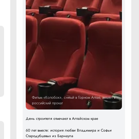
Фильм «Колобок», снятый в Горном Алтае, вышел в
российский прокат
День строителя отмечают в Алтайском крае
60 лет вместе: история любви Владимира и Софьи
Стародубцевых из Барнаула