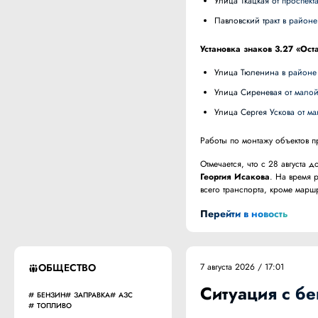
улица Ткацкая от проспе
Павловский тракт в райо
Установка знаков 3.27 «Ос
улица Тюленина в районе
улица Сиреневая от мало
улица Сергея Ускова от м
Работы по монтажу объектов пр
Отмечается, что с 28 августа
Георгия Исакова
. На время 
всего транспорта, кроме маршр
Перейти в новость
ОБЩЕСТВО
7 августа 2026 / 17:01
Ситуация с б
БЕНЗИН
ЗАПРАВКА
АЗС
ТОПЛИВО