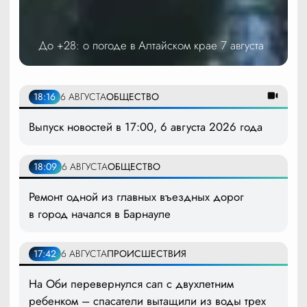
До +28: о погоде в Алтайском крае 7 августа
18:16
6 АВГУСТА
ОБЩЕСТВО
Выпуск новостей в 17:00, 6 августа 2026 года
18:09
6 АВГУСТА
ОБЩЕСТВО
Ремонт одной из главных въездных дорог
в город начался в Барнауле
17:42
6 АВГУСТА
ПРОИСШЕСТВИЯ
На Оби перевернулся сап с двухлетним
ребенком – спасатели вытащили из воды трех