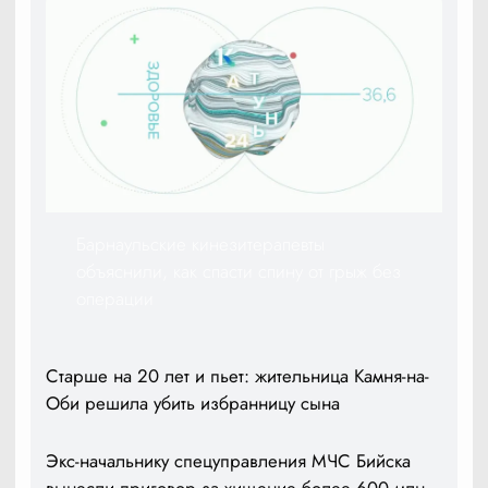
Барнаульские кинезитерапевты
объяснили, как спасти спину от грыж без
операции
Старше на 20 лет и пьет: жительница Камня-на-
Оби решила убить избранницу сына
Экс-начальнику спецуправления МЧС Бийска
вынесли приговор за хищение более 600 млн