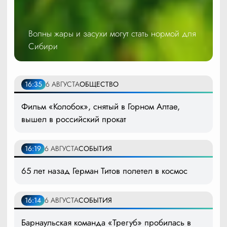
Волны жары и засухи могут стать нормой для
Сибири
16:35
6 АВГУСТА
ОБЩЕСТВО
Фильм «Колобок», снятый в Горном Алтае,
вышел в российский прокат
16:19
6 АВГУСТА
СОБЫТИЯ
65 лет назад Герман Титов полетел в космос
16:14
6 АВГУСТА
СОБЫТИЯ
Барнаульская команда «Трегуб» пробилась в