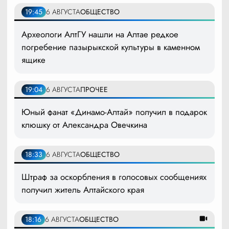
19:45
6 АВГУСТА
ОБЩЕСТВО
Археологи АлтГУ нашли на Алтае редкое
погребение пазырыкской культуры в каменном
ящике
19:04
6 АВГУСТА
ПРОЧЕЕ
Юный фанат «Динамо-Алтай» получил в подарок
клюшку от Александра Овечкина
18:33
6 АВГУСТА
ОБЩЕСТВО
Штраф за оскорбления в голосовых сообщениях
получил житель Алтайского края
18:16
6 АВГУСТА
ОБЩЕСТВО