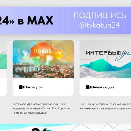
Новое утро
Интервью дня
Встречаем утро нового прекрасного дня с
Ежедневное интервью с самыми интере
ведущими телеканала «Катунь 24». Хорошее
жителями края и гостями нашего региона
настроение гарантировано!