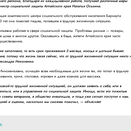
ашего региона, благодаря их каждодневной работе, получают различные меры
нистр социальной защиты Алтайского края Наталья Оськина.
щая комплексного центра социального обслуживания населения Барнаула
0 лет она помогает людям, попавшим в трудную жизненную ситуацию.
нтьевна работает в сфере социальной защиты. Проблемы разные — пожары,
 дома и многое другое. Оказавшись в беде, жители Алтайского края часто
существованию.
ие заполнено, то есть срок проживания 3 месяца, иногда и дольше бывает.
ие, потому что жизнь такая сейчас, что от трудной жизненной ситуации никто 
ександра Никоненко.
 Иннокентьевна, оснащён всем необходимым для жизни тех, кто попал в трудную
ивания, кухня, столовая, игровая и даже комната для массажа.
 какой-то трудной жизненной ситуацией, он должен заявить о себе, или в
иться, или в управление по социальной защите. Иногда, если это пожилые
 советы ветеранов, в общество инвалидов, и тогда уже сигнал поступит к нам.
ацией и оценим, насколько мы сможем помочь», — объясняет
: