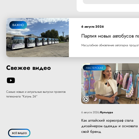
ВАЖНО
6 августа 2026
Партия новых автобусов п
Масштабное обновление автопарка продолж
Свежее видео
МАСТЕРСКАЯ
Самые новые и актуальные выпуски проектов
телеканала "Катунь 24"
Культура
6 августа 2026
/
Как алтайский хореограф стала
дизайнером одежды и основала
свой бренд
ВСЁ ВИДЕО