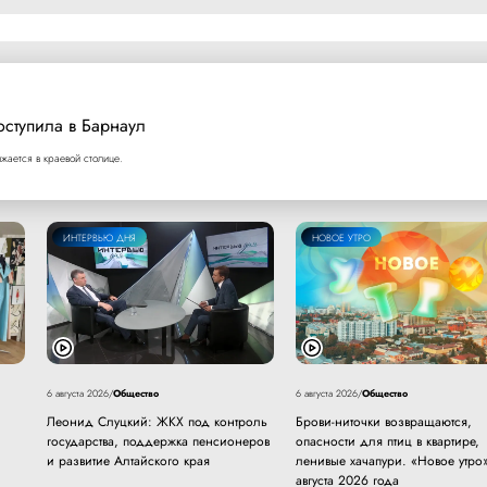
оступила в Барнаул
ается в краевой столице.
ИНТЕРВЬЮ ДНЯ
НОВОЕ УТРО
Общество
Общество
6 августа 2026
/
6 августа 2026
/
Леонид Слуцкий: ЖКХ под контроль
Брови-ниточки возвращаются,
государства, поддержка пенсионеров
опасности для птиц в квартире,
и развитие Алтайского края
ленивые хачапури. «Новое утро»
августа 2026 года