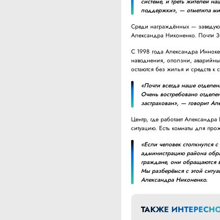
системе, и треть жителей н
поддержки», — отметила ми
Среди награждённых — заведую
Александра Никоненко. Почти 3
С 1998 года Александра Инноке
наводнения, оползни, аварийные
остаются без жилья и средств к 
«Почти всегда наше отделен
Очень востребовано отделен
застрахован», — говорит Ал
Центр, где работает Александра
ситуацию. Есть комнаты для прож
«Если человек столкнулся с
администрацию района обрат
граждане, они обращаются в
Мы разберёмся с этой ситу
Александра Никоненко.
ТАКЖЕ ИНТЕРЕСНО