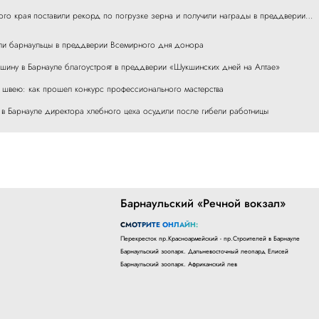
го края поставили рекорд по погрузке зерна и получили награды в преддверии…
ли барнаульцы в преддверии Всемирного дня донора
шину в Барнауле благоустроят в преддверии «Шукшинских дней на Алтае»
 швею: как прошел конкурс профессионального мастерства
в Барнауле директора хлебного цеха осудили после гибели работницы
Барнаульский «Речной вокзал»
СМОТРИТЕ ОНЛАЙН:
Перекресток пр.Красноармейский - пр.Строителей в Барнауле
Барнаульский зоопарк. Дальневосточный леопард Елисей
Барнаульский зоопарк. Африканский лев