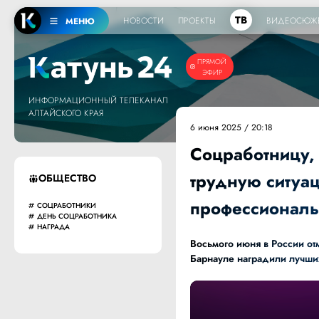
ТВ
НОВОСТИ
ПРОЕКТЫ
ВИДЕОСЮЖ
МЕНЮ
ПРЯМОЙ
ЭФИР
ИНФОРМАЦИОННЫЙ ТЕЛЕКАНАЛ
АЛТАЙСКОГО КРАЯ
6 июня 2025 / 20:18
Соцработницу,
трудную ситуа
ОБЩЕСТВО
профессиональ
СОЦРАБОТНИКИ
ДЕНЬ СОЦРАБОТНИКА
НАГРАДА
Восьмого июня в России от
Барнауле наградили лучших