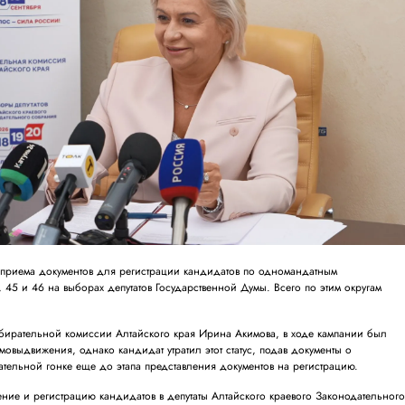
приема документов для регистрации кандидатов по одномандатным
45 и 46 на выборах депутатов Государственной Думы. Всего по этим округам
збирательной комиссии Алтайского края Ирина Акимова, в ходе кампании был
овыдвижения, однако кандидат утратил этот статус, подав документы о
тельной гонке еще до этапа представления документов на регистрацию.
ние и регистрацию кандидатов в депутаты Алтайского краевого Законодательног