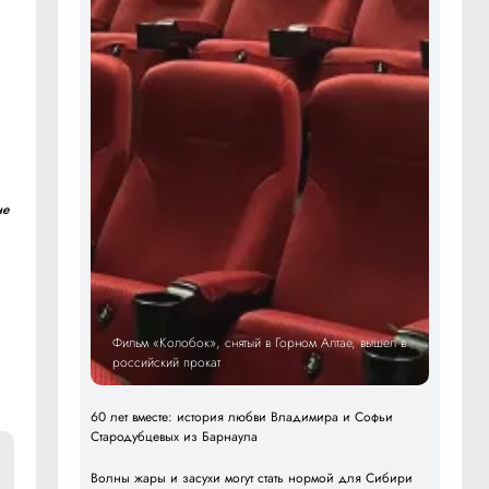
не
Фильм «Колобок», снятый в Горном Алтае, вышел в
российский прокат
60 лет вместе: история любви Владимира и Софьи
Стародубцевых из Барнаула
Волны жары и засухи могут стать нормой для Сибири