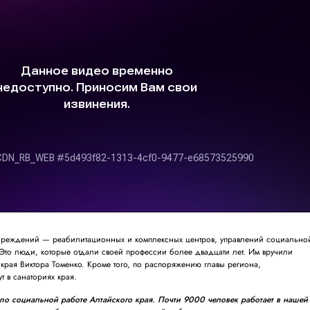
учреждений — реабилитационных и комплексных центров, управлений социально
Это люди, которые отдали своей профессии более двадцати лет. Им вручили
 края Виктора Томенко. Кроме того, по распоряжению главы региона,
т в санаториях края.
по социальной работе Алтайского края. Почти 9000 человек работает в нашей