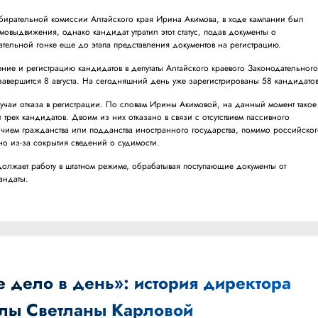
збирательной комиссии Алтайского края Ирина Акимова, в ходе кампании был
овыдвижения, однако кандидат утратил этот статус, подав документы о
тельной гонке еще до этапа представления документов на регистрацию.
ние и регистрацию кандидатов в депутаты Алтайского краевого Законодательног
авершится 8 августа. На сегодняшний день уже зарегистрированы 58 кандидато
учаи отказа в регистрации. По словам Ирины Акимовой, на данный момент такое
трех кандидатов. Двоим из них отказано в связи с отсутствием пассивного
чием гражданства или подданства иностранного государства, помимо российског
но из-за сокрытия сведений о судимости.
олжает работу в штатном режиме, обрабатывая поступающие документы от
мандаты.
 дело в день»: история директора
лы Светланы Карловой