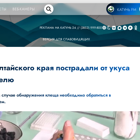
ЕТЫ
ВЕБ-КАМЕРЫ
КАТУНЬ FM
РЕКЛАМА НА КАТУНЬ 24 // (3852) 999-800
ВЕРСИЯ ДЛЯ СЛАБОВИДЯЩИХ
тайского края пострадали от укуса
делю
в случае обнаружения клеща необходимо обратиться в
ием.