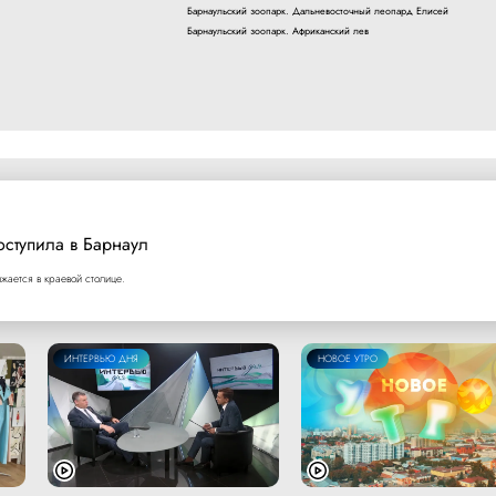
Барнаульский зоопарк. Дальневосточный леопард Елисей
Барнаульский зоопарк. Африканский лев
оступила в Барнаул
ается в краевой столице.
ИНТЕРВЬЮ ДНЯ
НОВОЕ УТРО