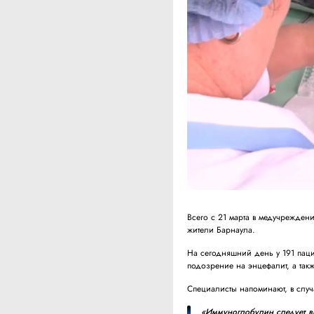
Всего с 21 марта в медучрежден
жители Барнаула.
На сегодняшний день у 191 пац
подозрение на энцефалит, а та
Специалисты напоминают, в слу
«Иммуноглобулин следует вв