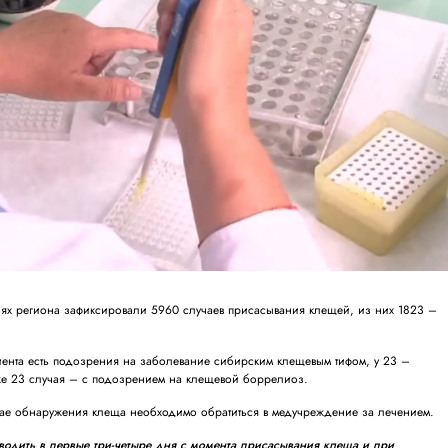
иях региона зафиксировали 5960 случаев присасывания клещей, из них 1823 –
иента есть подозрения на заболевание сибирским клещевым тифом, у 23 –
кже 23 случая – с подозрением на клещевой боррелиоз.
чае обнаружения клеща необходимо обратиться в медучреждение за лечением.
одить в первые три-четыре дня с момента присасывания клеща и при