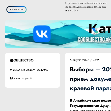
Актуальные новости Алтайского края от
корреспондентов краевого телеканала
ВСЕ ПРОЕКТЫ
«Катунь 24».
ОБЩЕСТВО
6 августа 2026 / 23:23
Выборы – 202
ВЫБОРЫ
АКЗС
ГОСДУМА
прием докумен
Фото:
Катунь 24
краевой парл
В Алтайском крае подв
Государственную Думу 
ситуации рассказали н