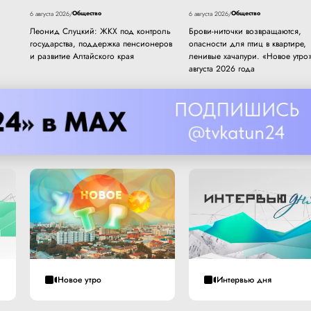
Общество
Общество
6 августа 2026
/
6 августа 2026
/
Леонид Слуцкий: ЖКХ под контроль
Брови-ниточки возвращаются,
государства, поддержка пенсионеров
опасности для птиц в квартире,
и развитие Алтайского края
ленивые хачапури. «Новое утро»
августа 2026 года
Новое утро
Интервью дня