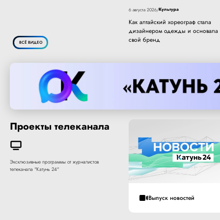
Культура
6 августа 2026
/
Как алтайский хореограф стала
дизайнером одежды и основала
свой бренд
ВСЁ ВИДЕО
Проекты телеканала
Эксклюзивные программы от журналистов
телеканала "Катунь 24"
Выпуск новостей