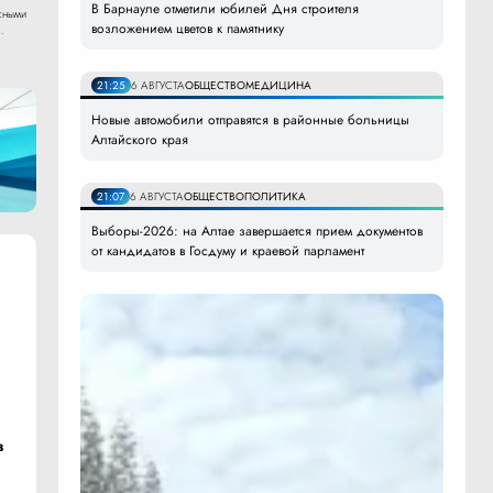
В Барнауле отметили юбилей Дня строителя
сными
возложением цветов к памятнику
.
21:25
6 АВГУСТА
ОБЩЕСТВО
МЕДИЦИНА
Новые автомобили отправятся в районные больницы
Алтайского края
21:07
6 АВГУСТА
ОБЩЕСТВО
ПОЛИТИКА
Выборы-2026: на Алтае завершается прием документов
от кандидатов в Госдуму и краевой парламент
в