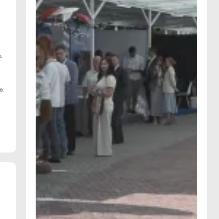
о
в.
о.