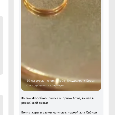
60 лет вместе: история любви Владимира и Софьи
Стародубцевых из Барнаула
Фильм «Колобок», снятый в Горном Алтае, вышел в
российский прокат
Волны жары и засухи могут стать нормой для Сибири