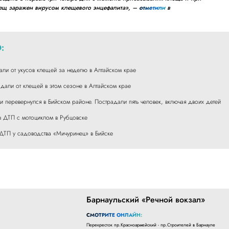
лещ заражен вирусом клещевого энцефалита», –
отметили
в
:
али от укусов клещей за неделю в Алтайском крае
адали от клещей в этом сезоне в Алтайском крае
 перевернулся в Бийском районе. Пострадали пять человек, включая двоих детей
в ДТП с мотоциклом в Рубцовске
 ДТП у садоводства «Мичуринец» в Бийске
Барнаульский «Речной вокзал»
СМОТРИТЕ ОНЛАЙН:
Перекресток пр.Красноармейский - пр.Строителей в Барнауле