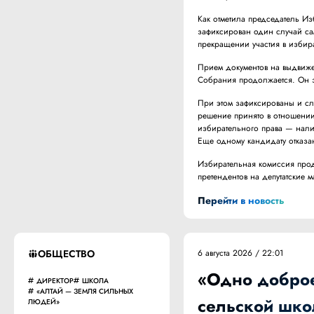
Как отметила председатель И
зафиксирован один случай сам
прекращении участия в избира
Прием документов на выдвиже
Собрания продолжается. Он з
При этом зафиксированы и сл
решение принято в отношении 
избирательного права — нали
Еще одному кандидату отказа
Избирательная комиссия прод
претендентов на депутатские 
Перейти в новость
ОБЩЕСТВО
6 августа 2026 / 22:01
«Одно доброе
ДИРЕКТОР
ШКОЛА
«АЛТАЙ — ЗЕМЛЯ СИЛЬНЫХ
сельской шко
ЛЮДЕЙ»