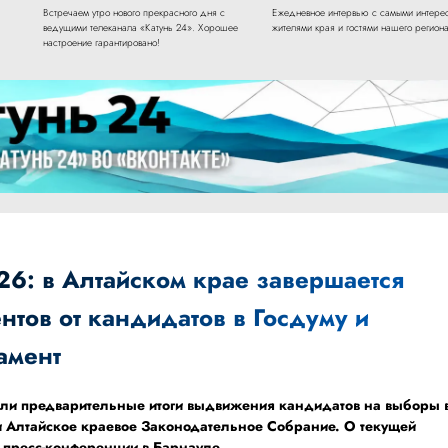
Встречаем утро нового прекрасного дня с
Ежедневное интервью с самыми интере
ведущими телеканала «Катунь 24». Хорошее
жителями края и гостями нашего региона
настроение гарантировано!
6: в Алтайском крае завершается
тов от кандидатов в Госдуму и
амент
ели предварительные итоги выдвижения кандидатов на выборы 
и Алтайское краевое Законодательное Собрание. О текущей
а пресс-конференции в Барнауле.