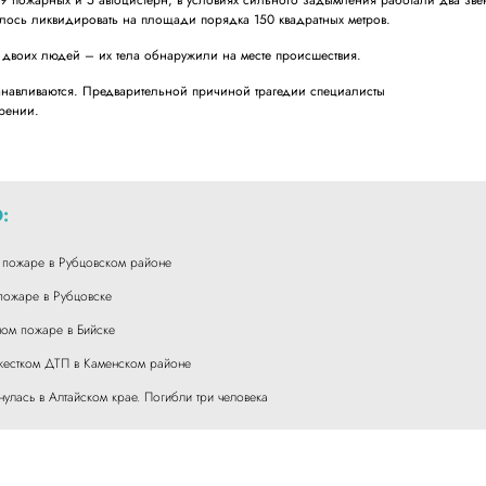
9 пожарных и 5 автоцистерн, в условиях сильного задымления работали два зве
лось ликвидировать на площади порядка 150 квадратных метров.
 двоих людей – их тела обнаружили на месте происшествия.
танавливаются. Предварительной причиной трагедии специалисты
рении.
:
 пожаре в Рубцовском районе
 пожаре в Рубцовске
ом пожаре в Бийске
 жестком ДТП в Каменском районе
улась в Алтайском крае. Погибли три человека