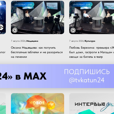
ИНТЕРВЬЮ ДНЯ
ИНТЕРВЬЮ ДНЯ
Медицина
Культура
7 августа 2026
/
7 августа 2026
/
Оксана Медведева: как получить
Любовь Березина: премьера «Ж
олог
бесплатные таблетки и не разориться
был дом», гастроли в Магадан 
на лечении
овощи за билеты в театр