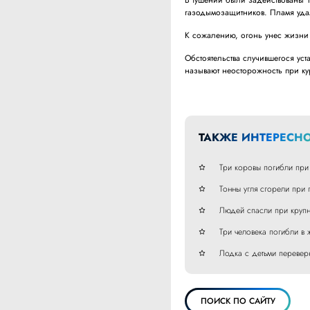
В тушении были задействованы 1
газодымозащитников. Пламя уда
К сожалению, огонь унес жизни
Обстоятельства случившегося ус
называют неосторожность при ку
ТАКЖЕ ИНТЕРЕСНО
Три коровы погибли при
Тонны угля сгорели при
Людей спасли при крупн
Три человека погибли в
Лодка с детьми переверн
ПОИСК ПО САЙТУ