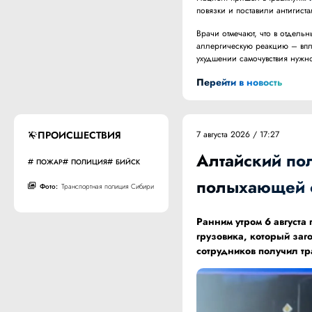
повязки и поставили антигист
Врачи отмечают, что в отдель
аллергическую реакцию – впл
ухудшении самочувствия нужн
Перейти в новость
ПРОИСШЕСТВИЯ
7 августа 2026 / 17:27
Алтайский по
ПОЖАР
ПОЛИЦИЯ
БИЙСК
полыхающей 
Фото:
Транспортная полиция Сибири
Ранним утром 6 август
грузовика, который заг
сотрудников получил т