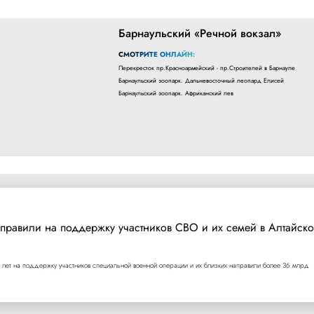
Барнаульский «Речной вокзал»
СМОТРИТЕ ОНЛАЙН:
Перекресток пр.Красноармейский - пр.Строителей в Барнауле
Барнаульский зоопарк. Дальневосточный леопард Елисей
Барнаульский зоопарк. Африканский лев
правили на поддержку участников СВО и их семей в Алтайск
 лет на поддержку участников специальной военной операции и их близких направили более 36 млрд