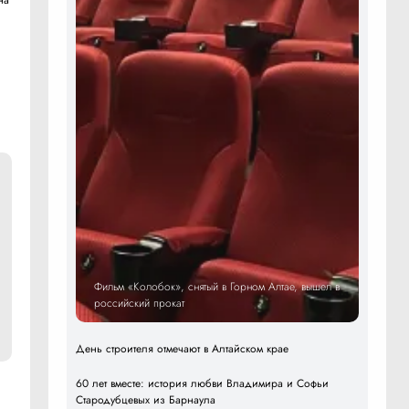
на
Фильм «Колобок», снятый в Горном Алтае, вышел в
российский прокат
День строителя отмечают в Алтайском крае
60 лет вместе: история любви Владимира и Софьи
Стародубцевых из Барнаула