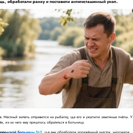
ь, обработали ранку и поставили антигистаминный укол.
. Местный житель отправился на рыбалку, где его и ужалили земляные пчёлы. У
ёк, из-за чего ему пришлось обратиться в больницу.
городской больницы №2
, где ему обработали поражённый участок, наложили