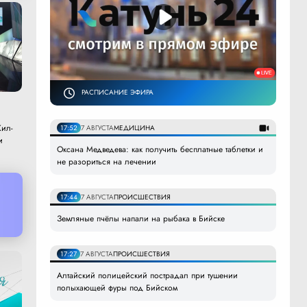
РАСПИСАНИЕ ЭФИРА
ил-
17:52
7 АВГУСТА
МЕДИЦИНА
и
Оксана Медведева: как получить бесплатные таблетки и
не разориться на лечении
17:44
7 АВГУСТА
ПРОИСШЕСТВИЯ
Земляные пчёлы напали на рыбака в Бийске
17:27
7 АВГУСТА
ПРОИСШЕСТВИЯ
Алтайский полицейский пострадал при тушении
полыхающей фуры под Бийском