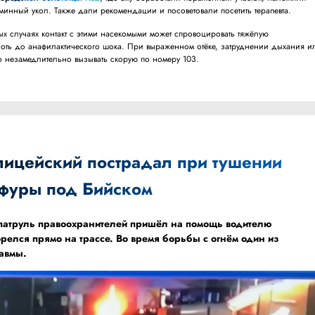
аминный укол. Также дали рекомендации и посоветовали посетить терапевта.
ных случаях контакт с этими насекомыми может спровоцировать тяжёлую
оть до анафилактического шока. При выраженном отёке, затруднении дыхания и
о незамедлительно вызывать скорую по номеру 103.
лицейский пострадал при тушении
фуры под Бийском
а патруль правоохранителей пришёл на помощь водителю
орелся прямо на трассе. Во время борьбы с огнём один из
равмы.