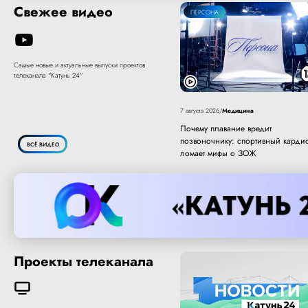
Свежее видео
ПЕРСОНА
Самые новые и актуальные выпуски проектов
телеканала "Катунь 24"
Медицина
7 августа 2026
/
Почему плавание вредит
позвоночнику: спортивный карди
ВСЁ ВИДЕО
ломает мифы о ЗОЖ
Проекты телеканала