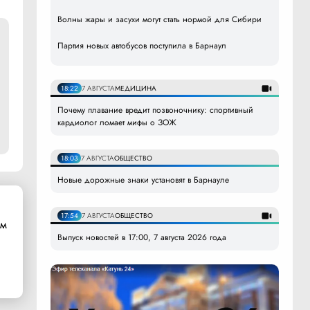
Волны жары и засухи могут стать нормой для Сибири
Партия новых автобусов поступила в Барнаул
18:22
7 АВГУСТА
МЕДИЦИНА
Почему плавание вредит позвоночнику: спортивный
кардиолог ломает мифы о ЗОЖ
18:03
7 АВГУСТА
ОБЩЕСТВО
Новые дорожные знаки установят в Барнауле
17:54
7 АВГУСТА
ОБЩЕСТВО
ом
Выпуск новостей в 17:00, 7 августа 2026 года