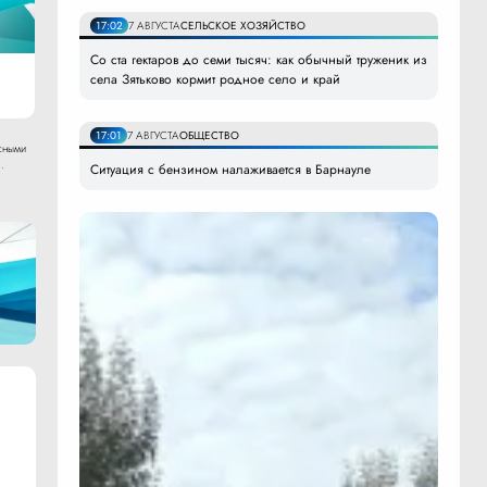
17:02
7 АВГУСТА
СЕЛЬСКОЕ ХОЗЯЙСТВО
Со ста гектаров до семи тысяч: как обычный труженик из
села Зятьково кормит родное село и край
17:01
7 АВГУСТА
ОБЩЕСТВО
сными
.
Ситуация с бензином налаживается в Барнауле