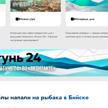
Новое утро
Интервью дня
Встречаем утро нового прекрасного дня с
Ежедневное интервью с самыми интере
ведущими телеканала «Катунь 24». Хорошее
жителями края и гостями нашего региона
настроение гарантировано!
лы напали на рыбака в Бийске