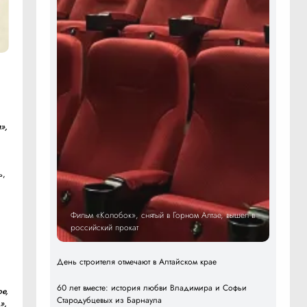
»,
ь,
Фильм «Колобок», снятый в Горном Алтае, вышел в
российский прокат
День строителя отмечают в Алтайском крае
60 лет вместе: история любви Владимира и Софьи
е,
Стародубцевых из Барнаула
»,