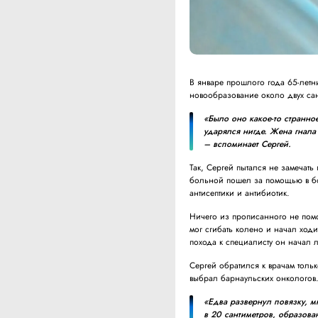
В январе прошлого года 65-летн
новообразование около двух сан
«Было оно какое-то странно
ударялся нигде. Жена гнала 
– вспоминает Сергей.
Так, Сергей пытался не замечать
больной пошел за помощью в бо
антисептики и антибиотик.
Ничего из прописанного не помо
мог сгибать колено и начал ход
похода к специалисту он начал 
Сергей обратился к врачам тольк
выбрал барнаульских онкологов
«Едва развернул повязку, 
в 20 сантиметров, образован