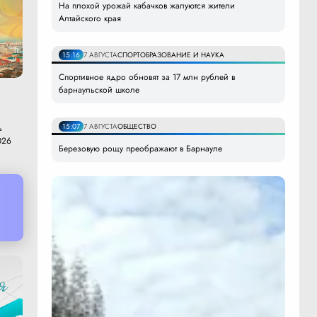
На плохой урожай кабачков жалуются жители
Алтайского края
15:16
7 АВГУСТА
СПОРТ
ОБРАЗОВАНИЕ И НАУКА
Спортивное ядро обновят за 17 млн рублей в
барнаульской школе
15:07
7 АВГУСТА
ОБЩЕСТВО
ь
026
Березовую рощу преображают в Барнауле