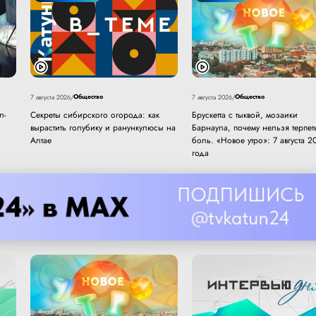
Общество
Общество
7 августа 2026
/
7 августа 2026
/
л-
Секреты сибирского огорода: как
Брускетта с тыквой, мозаики
вырастить голубику и ранункулюсы на
Барнаула, почему нельзя терпет
Алтае
боль. «Новое утро»: 7 августа 2
года