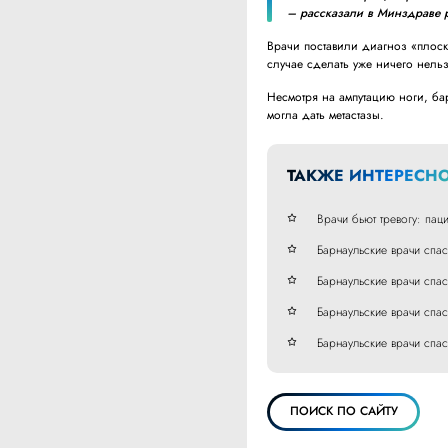
– рассказали в Минздраве 
Врачи поставили диагноз «плоск
случае сделать уже ничего нельз
Несмотря на ампутацию ноги, ба
могла дать метастазы.
ТАКЖЕ ИНТЕРЕСНО
Врачи бьют тревогу: пац
Барнаульские врачи спас
Барнаульские врачи спас
Барнаульские врачи спа
Барнаульские врачи спа
ПОИСК ПО САЙТУ