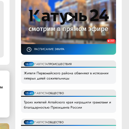
РАСПИСАНИЕ ЭФИРА
16:07
7 АВГУСТА
ПРОИСШЕСТВИЯ
Жителя Первомайского района обвиняют в истязании
пятерых детей сожительницы
ом
15:49
7 АВГУСТА
ОБЩЕСТВО
Троих жителей Алтайского края наградили грамотами и
благодарностью Президента России
15:48
7 АВГУСТА
ОБЩЕСТВО