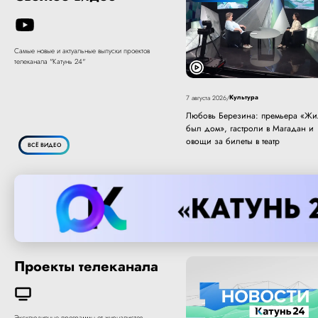
Самые новые и актуальные выпуски проектов
телеканала "Катунь 24"
Культура
7 августа 2026
/
Любовь Березина: премьера «Жи
был дом», гастроли в Магадан и
овощи за билеты в театр
ВСЁ ВИДЕО
Проекты телеканала
Эксклюзивные программы от журналистов