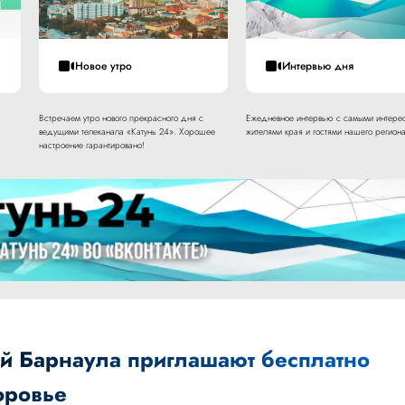
Новое утро
Интервью дня
Встречаем утро нового прекрасного дня с
Ежедневное интервью с самыми интере
ведущими телеканала «Катунь 24». Хорошее
жителями края и гостями нашего региона
настроение гарантировано!
 Барнаула приглашают бесплатно
оровье