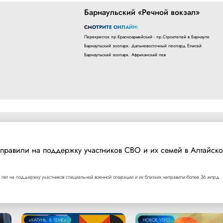
Барнаульский «Речной вокзал»
СМОТРИТЕ ОНЛАЙН:
Перекресток пр.Красноармейский - пр.Строителей в Барнауле
Барнаульский зоопарк. Дальневосточный леопард Елисей
Барнаульский зоопарк. Африканский лев
правили на поддержку участников СВО и их семей в Алтайск
 лет на поддержку участников специальной военной операции и их близких направили более 36 млрд
«КАТУНЬ. В ТЕМЕ»
НОВОЕ УТРО