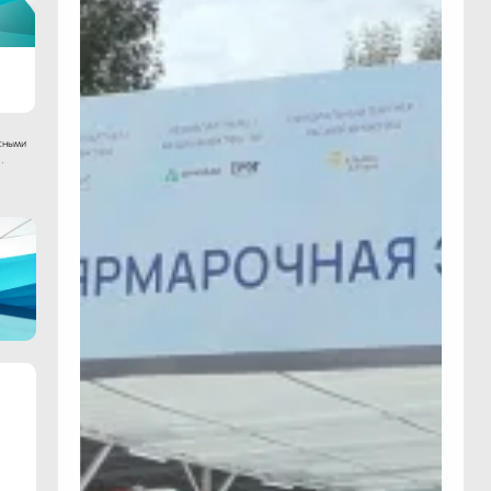
сными
.