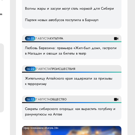
Волны жары и засухи могут стать нормой для Сибири
ом
Партия новых автобусов поступила в Барнаул
16:33
7 АВГУСТА
КУЛЬТУРА
Любовь Березина: премьера «Жил-был дом», гастроли
в Магадан и овощи за билеты в театр
16:22
7 АВГУСТА
ПРОИСШЕСТВИЯ
Жительницу Алтайского края задержали за призывы
к терроризму
16:12
7 АВГУСТА
ОБЩЕСТВО
Секреты сибирского огорода: как вырастить голубику и
ранункулюсы на Алтае