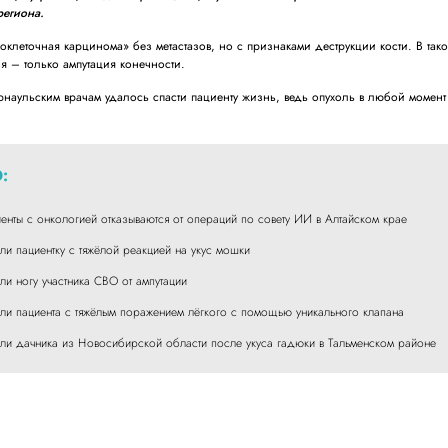
региона.
оклеточная карцинома» без метастазов, но с признаками деструкции кости. В так
я – только ампутация конечности.
рнаульским врачам удалось спасти пациенту жизнь, ведь опухоль в любой момент
:
иенты с онкологией отказываются от операций по совету ИИ в Алтайском крае
ли пациентку с тяжёлой реакцией на укус мошки
ли ногу участника СВО от ампутации
сли пациента с тяжёлым поражением лёгкого с помощью уникального клапана
сли дачника из Новосибирской области после укуса гадюки в Тальменском районе