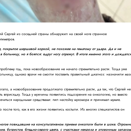
ий Сергей из соседней страны обнаружил на своей ноге странное
тиметров.
е, покрытое шершавой коркой, не похожее на гематому от удара. Да и не
в больницу, но я боялся: вдруг ногу отрежут. В итоге именно этого и дождался
 проблему год, пока новообразование не начало стремительно расти. Тогда уже
льницу, однако врачи не смогли поставить правильный диагноз: назначили маз
гало, а новообразование продолжало стремительно расти, да так, что Сергей не
ить вприсядку. Тогда у мужчины появились подозрения на онкологию, но вместо
лечиться народными средствами: пил настойку мухомора и принимал мумие.
о после того, как в его жизни появились костыли. Из многих специалистов он
.
многое повидавшие на консультативном приеме онкологи были в шоке. Огромно
ие, бугристое, бледно-серого цвета, с участками некроза и зловонным запахом