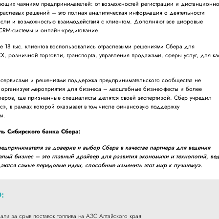
чающих чаяниям предпринимателей: от возможностей регистрации и дистанционн
траслевых решений – это полная аналитическая информация о деятельности
асли и возможностью взаимодействия с клиентом. Дополняют все цифровые
 CRM-системы и онлайн-кредитование.
ше 18 тыс. клиентов воспользовались отраслевыми решениями Сбера для
, розничной торговли, транспорта, управления продажами, сферы услуг, для ка
.
сервисами и решениями поддержка предпринимательского сообщества не
 организует мероприятия для бизнеса – масштабные бизнес-фесты и более
еров, где признанные специалисты делятся своей экспертизой. Сбер учредил
, в рамках которой оказывает в том числе финансовую поддержку
ы.
ль Сибирского банка Сбера:
едпринимателя за доверие и выбор Сбера в качестве партнера для ведения
алый бизнес – это главный драйвер для развития экономики и технологий, ве
аются самые передовые идеи, способные изменить этот мир к лучшему».
:
али за срыв поставок топлива на АЗС Алтайского края