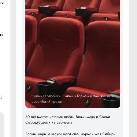
ого
фе
Фильм «Колобок», снятый в Горном Алтае, вышел в
дь
российский прокат
60 лет вместе: история любви Владимира и Софьи
Стародубцевых из Барнаула
Волны жары и засухи могут стать нормой для Сибири