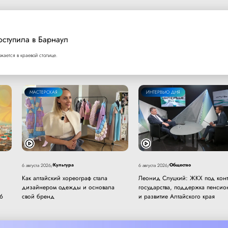
оступила в Барнаул
ается в краевой столице.
МАСТЕРСКАЯ
ИНТЕРВЬЮ ДНЯ
Культура
Общество
6 августа 2026
/
6 августа 2026
/
Как алтайский хореограф стала
Леонид Слуцкий: ЖКХ под кон
дизайнером одежды и основала
государства, поддержка пенсио
26
свой бренд
и развитие Алтайского края