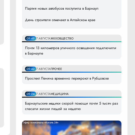
Партия новых автобусов поступила в Барнаул
День строителя отмечают в Алтайском крае
09:49
7 АВГУСТА
ЖКХ
ОБЩЕСТВО
Почти 13 километров уличного освещения подключили
в Барнауле
09:42
7 АВГУСТА
ПРОЧЕЕ
Проспект Ленина временно перекроют в Рубцовске
09:24
7 АВГУСТА
МЕДИЦИНА
Барнаульские медики скорой помощи почти 5 тысяч раз
спасали жизни людей за неделю