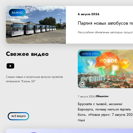
ВАЖНО
6 августа 2026
Партия новых автобусов п
Масштабное обновление автопарка продолж
Свежее видео
НОВОЕ УТРО
Самые новые и актуальные выпуски проектов
телеканала "Катунь 24"
Общество
7 августа 2026
/
Брускетта с тыквой, мозаики
Барнаула, почему нельзя терпеть
боль. «Новое утро»: 7 августа 20
ВСЁ ВИДЕО
года