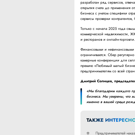
разработан ряд сервисов, отве
открытия счета до применения о
бизнеса с учетом специфики отр
сервисы проверки контрагентов,
Только с начала 2025 года свы
коммерческой недвижимости, ЖКХ
и ресторанов и онлайн-торговли
Финансовыми и нефинансовыми 
ограничивается. Сбер регулярно
камерные конференции для селл
премию «Любимый малый бизнес»
предпринимателям со всей стран
Дмитрий Солнцев, председате
«Мы благодарим каждого пр
бизнеса. Мы уверены, что м
именно в вашей среде рожд
ТАКЖЕ ИНТЕРЕСНО
Предпринимателей наказ