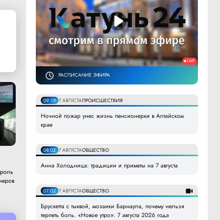
РАСПИСАНИЕ ЭФИРА
09:19
7 АВГУСТА
ПРОИСШЕСТВИЯ
Ночной пожар унес жизнь пенсионерки в Алтайском
крае
08:02
7 АВГУСТА
ОБЩЕСТВО
Анна Холодница: традиции и приметы на 7 августа
троль
неров
07:02
7 АВГУСТА
ОБЩЕСТВО
Брускетта с тыквой, мозаики Барнаула, почему нельзя
терпеть боль. «Новое утро»: 7 августа 2026 года