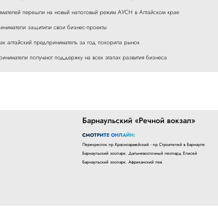
имателей перешли на новый налоговый режим АУСН в Алтайском крае
иниматели защитили свои бизнес-проекты
как алтайский предприниматель за год покорила рынок
риниматели получают поддержку на всех этапах развития бизнеса
Барнаульский «Речной вокзал»
СМОТРИТЕ ОНЛАЙН:
Перекресток пр.Красноармейский - пр.Строителей в Барнауле
Барнаульский зоопарк. Дальневосточный леопард Елисей
Барнаульский зоопарк. Африканский лев