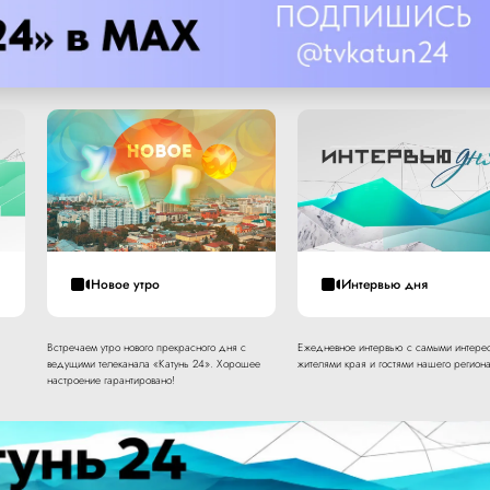
Новое утро
Интервью дня
Встречаем утро нового прекрасного дня с
Ежедневное интервью с самыми интере
ведущими телеканала «Катунь 24». Хорошее
жителями края и гостями нашего региона
настроение гарантировано!