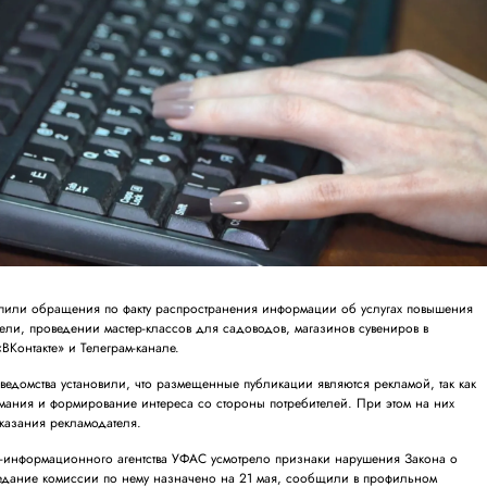
упили обращения по факту распространения информации об услугах повышения
ели, проведении мастер-классов для садоводов, магазинов сувениров в
ВКонтакте» и Телеграм-канале.
едомства установили, что размещенные публикации являются рекламой, так как
мания и формирование интереса со стороны потребителей. При этом на них
 указания рекламодателя.
о-информационного агентства УФАС усмотрело признаки нарушения Закона о
едание комиссии по нему назначено на 21 мая, сообщили в профильном