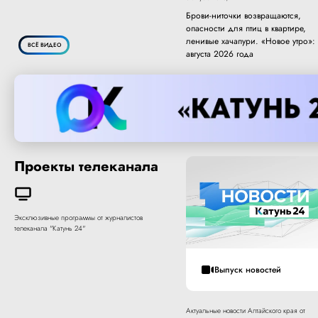
Брови-ниточки возвращаются,
опасности для птиц в квартире,
ленивые хачапури. «Новое утро»:
ВСЁ ВИДЕО
августа 2026 года
Проекты телеканала
Эксклюзивные программы от журналистов
телеканала "Катунь 24"
Выпуск новостей
Актуальные новости Алтайского края от