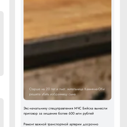
Старше на 20 лет и пьет: жительница Камня-на-Оби
решила убить избранницу сына
Экс-начальнику спецуправления МЧС Бийска вынесли
приговор за хищение более 600 млн рублей
Ремонт важной транспортной артерии досрочно