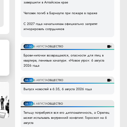
завершили в Алтайском крае
Человек погиб в Барнауле при пожаре в гараже
С 2027 года начальникам официально запретят
игнорировать сотрудников
07:00
6 АВГУСТА
ОБЩЕСТВО
Брови-ниточки возвращаются, опасности для птиц в
квартире, ленивые хачапури. «Новое утро»: 6 августа
2026 года
06:35
6 АВГУСТА
ОБЩЕСТВО
Выпуск новостей в 6:35, 6 августа 2026 года
06:13
6 АВГУСТА
ОБЩЕСТВО
Тельцу потребуется вся его дипломатичность, а Стрелец
может испытывать внутренний конфликт. Гороскоп на 6
августа