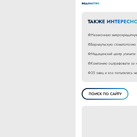
ведомстве
.
ТАКЖЕ ИНТЕРЕСНО
Незаконную микрокредитную
Барнаульскую стоматологию 
Медицинский центр уличили 
Компанию оштрафовали за н
35 овец и коз попытались н
ПОИСК ПО САЙТУ