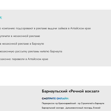
:
 компанию подозревают в рекламе выдачи займов в Алтайском крае
уличили в незаконной рекламе
в незаконной рекламе в Барнауле
езаконную рассылку рекламы жителю Барнаула
езаконно перевезти в Алтайском крае
Барнаульский «Речной вокзал»
СМОТРИТЕ ОНЛАЙН:
Перекресток пр.Красноармейский - пр.Строителей в Барнауле
Барнаульский зоопарк. Дальневосточный леопард Елисей