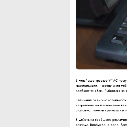
В Алтайское краевое УФАС пост
квалификации, изготовления меб
сообществе «Весь Рубцовск» во «
Специалисты антимонопольного в
направлены на привлечение вни
отсутствуют пометки «реклама» и
В действиях сообществ рекламн
рекламе. Возбуждено дело. Зас