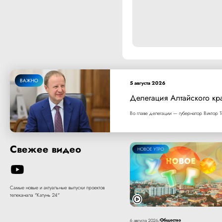
ВАЖНО
5 августа 2026
Делегация Алтайского кр
Во главе делегации — губернатор Виктор Т
Свежее видео
НОВОЕ УТРО
Самые новые и актуальные выпуски проектов
телеканала "Катунь 24"
Общество
6 августа 2026
/