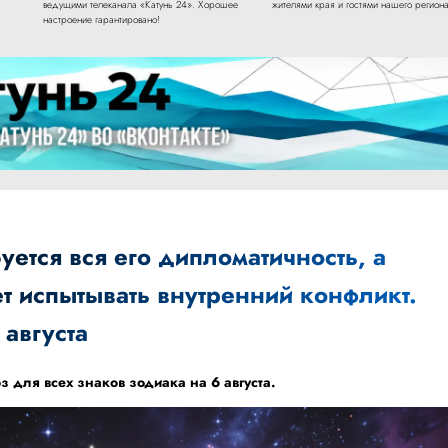
ведущими телеканала «Катунь 24». Хорошее
жителями края и гостями нашего региона
настроение гарантировано!
уется вся его дипломатичность, а
т испытывать внутренний конфликт.
 августа
з для всех знаков зодиака на 6 августа.