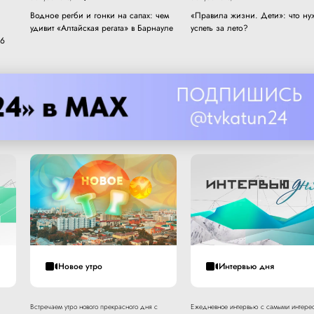
Водное регби и гонки на сапах: чем
«Правила жизни. Дети»: что ну
удивит «Алтайская регата» в Барнауле
успеть за лето?
 6
Новое утро
Интервью дня
Встречаем утро нового прекрасного дня с
Ежедневное интервью с самыми интере