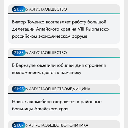
21:53
6 АВГУСТА
ОБЩЕСТВО
Виктор Томенко возглавляет работу большой
делегации Алтайского края на VIII Кыргызско-
российском экономическом форуме
21:38
6 АВГУСТА
ОБЩЕСТВО
В Барнауле отметили юбилей Дня строителя
возложением цветов к памятнику
21:25
6 АВГУСТА
ОБЩЕСТВО
МЕДИЦИНА
Новые автомобили отправятся в районные
больницы Алтайского края
21:07
6 АВГУСТА
ОБЩЕСТВО
ПОЛИТИКА