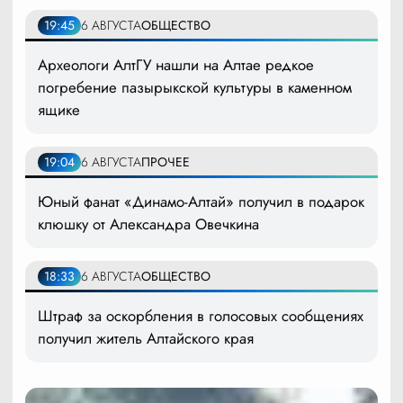
19:45
6 АВГУСТА
ОБЩЕСТВО
Археологи АлтГУ нашли на Алтае редкое
погребение пазырыкской культуры в каменном
ящике
19:04
6 АВГУСТА
ПРОЧЕЕ
Юный фанат «Динамо-Алтай» получил в подарок
клюшку от Александра Овечкина
18:33
6 АВГУСТА
ОБЩЕСТВО
Штраф за оскорбления в голосовых сообщениях
получил житель Алтайского края