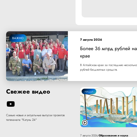
ВАЖНО
7 августа 2026
Более 36 млрд рублей на
крае
В Алтайском крае за последние несколько
рублей бюджетных средств.
Свежее видео
НАШИ
Самые новые и актуальные выпуски проектов
телеканала "Катунь 24"
Образование и наука
7 августа 2026
/