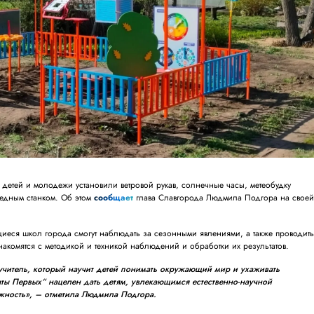
а детей и молодежи установили ветровой рукав, солнечные часы, метеобудку
ледным станком. Об этом
сообщает
глава Славгорода Людмила Подгора на свое
еся школ города смогут наблюдать за сезонными явлениями, а также проводит
накомятся с методикой и техникой наблюдений и обработки их результатов.
читель, который научит детей понимать окружающий мир и ухаживать
ты Первых“ нацелен дать детям, увлекающимся естественно-научной
ожность», – отметила Людмила Подгора.