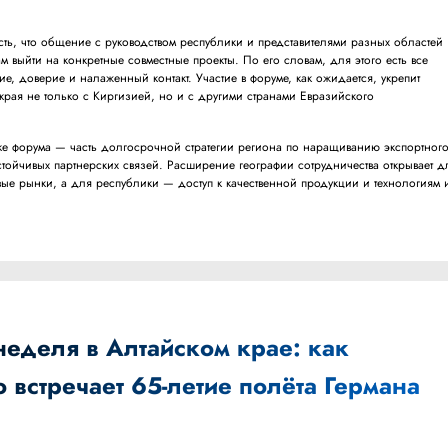
ть, что общение с руководством республики и представителями разных областей
м выйти на конкретные совместные проекты. По его словам, для этого есть все
, доверие и налаженный контакт. Участие в форуме, как ожидается, укрепит
края не только с Киргизией, но и с другими странами Евразийского
е форума — часть долгосрочной стратегии региона по наращиванию экспортног
тойчивых партнерских связей. Расширение географии сотрудничества открывает д
вые рынки, а для республики — доступ к качественной продукции и технологиям 
неделя в Алтайском крае: как
встречает 65-летие полёта Германа