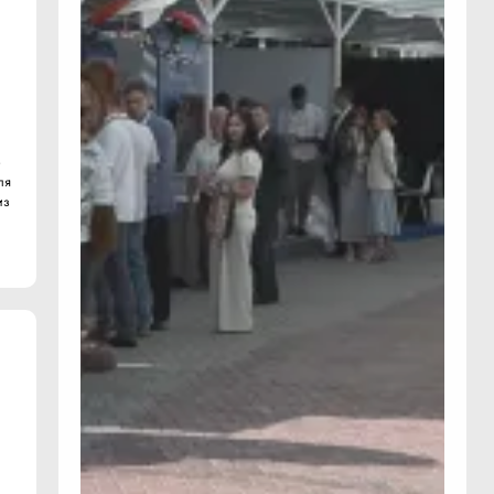
о
ля
из