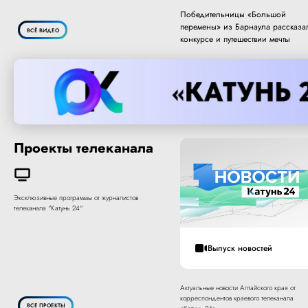
Победительницы «Большой
перемены» из Барнаула рассказа
ВСЁ ВИДЕО
конкурсе и путешествии мечты
Проекты телеканала
Эксклюзивные программы от журналистов
телеканала "Катунь 24"
Выпуск новостей
Актуальные новости Алтайского края от
корреспондентов краевого телеканала
ВСЕ ПРОЕКТЫ