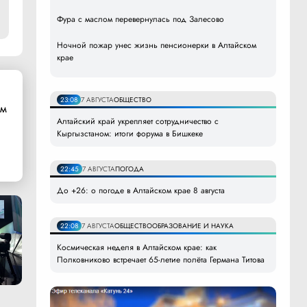
Фура с маслом перевернулась под Залесово
Ночной пожар унес жизнь пенсионерки в Алтайском
крае
23:08
7 АВГУСТА
ОБЩЕСТВО
ом
Алтайский край укрепляет сотрудничество с
Кыргызстаном: итоги форума в Бишкеке
22:45
7 АВГУСТА
ПОГОДА
До +26: о погоде в Алтайском крае 8 августа
22:08
7 АВГУСТА
ОБЩЕСТВО
ОБРАЗОВАНИЕ И НАУКА
Космическая неделя в Алтайском крае: как
Полковниково встречает 65-летие полёта Германа Титова