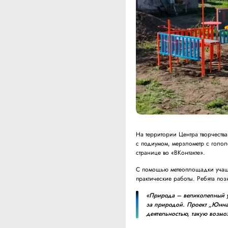
На территории Центра творчеств
с подиумом, мерзлометр с голо
странице во «ВКонтакте».
С помощью метеоплощадки учащи
практические работы. Ребята поз
«Природа – великолепный у
за природой. Проект „Юнна
деятельностью, такую возм