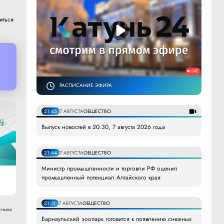
иться
РАСПИСАНИЕ ЭФИРА
21:45
7 АВГУСТА
ОБЩЕСТВО
Выпуск новостей в 20:30, 7 августа 2026 года
21:44
7 АВГУСТА
ОБЩЕСТВО
Министр промышленности и торговли РФ оценил
промышленный потенциал Алтайского края
21:31
7 АВГУСТА
ОБЩЕСТВО
сными
.
Барнаульский зоопарк готовится к появлению снежных