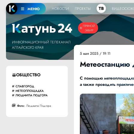
ТВ
НОВОСТИ
ПРОЕКТЫ
ВИДЕОСЮЖ
МЕНЮ
ПРЯМОЙ
ЭФИР
ИНФОРМАЦИОННЫЙ ТЕЛЕКАНАЛ
АЛТАЙСКОГО КРАЯ
5 мая 2025 / 19:11
Метеостанцию 
ОБЩЕСТВО
С помощью метеоплощадки 
а также проводить практиче
СЛАВГОРОД
МЕТЕОПЛОЩАДКА
ЛЮДМИЛА ПОДГОРА
Фото:
Людмила Подгора