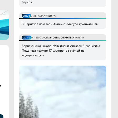
барсов
21:08
7 АВГУСТА
КУЛЬТУРА
В Барнауле показали фильм о культуре кумандинцев
20:45
7 АВГУСТА
СПОРТ
ОБРАЗОВАНИЕ И НАУКА
Барнаульская школа №10 имени Алексея Витальевича
Поданева получит 17 миллионов рублей на
модернизацию
в
й