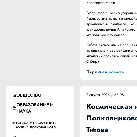
деревообработки.
Губернатор выразил увереннос
Кыргызстана позволит сторона
предпосылки: взаимопонимание
взаимоотношения Алтайского 
экономического союза.
Работа делегации на площадк
потенциала и выстраиванию ус
алтайских производителей но
Сибири.
Перейти в новость
ОБЩЕСТВО
7 августа 2026 / 22:08
Космическая 
ОБРАЗОВАНИЕ И
НАУКА
Полковниково 
КОСМОС
ГЕРМАН ТИТОВ
Титова
МУЗЕЙ
ПОЛКОВНИКОВО