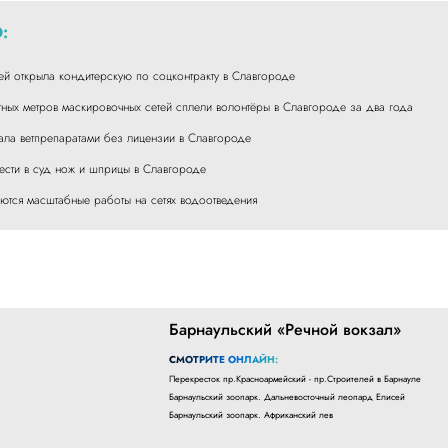
:
ей открыла кондитерскую по соцконтракту в Славгороде
тных метров маскировочных сетей сплели волонтёры в Славгороде за два года
ала ветпрепаратами без лицензии в Славгороде
ести в суд нож и шприцы в Славгороде
тся масштабные работы на сетях водоотведения
Барнаульский «Речной вокзал»
СМОТРИТЕ ОНЛАЙН:
Перекресток пр.Красноармейский - пр.Строителей в Барнауле
Барнаульский зоопарк. Дальневосточный леопард Елисей
Барнаульский зоопарк. Африканский лев