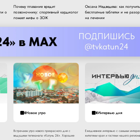
Почему плавание вредит
Оксана Медведева: как получить
ли о
позвоночнику: спортивный кардиолог
бесплатные таблетки и не разор
ломает мифы о ЗОЖ
на лечении
Новое утро
Интервью дня
Встречаем утро нового прекрасного дня с
Ежедневное интервью с самыми интере
ведущими телеканала «Катунь 24». Хорошее
жителями края и гостями нашего региона