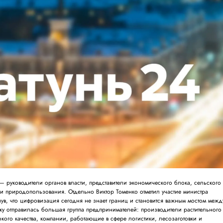
— руководители органов власти, представители экономического блока, сельского
 и природопользования. Отдельно Виктор Томенко отметил участие министра
ув, что цифровизация сегодня не знает границ и становится важным мостом межд
дку отправилась большая группа предпринимателей: производители растительного
кого качества, компании, работающие в сфере логистики, лесозаготовки и