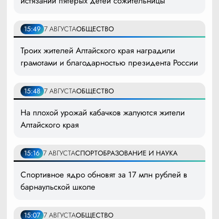
истязании пятерых детей сожительницы
15:49
7 АВГУСТА
ОБЩЕСТВО
Троих жителей Алтайского края наградили
грамотами и благодарностью президента России
15:48
7 АВГУСТА
ОБЩЕСТВО
На плохой урожай кабачков жалуются жители
Алтайского края
15:16
7 АВГУСТА
СПОРТ
ОБРАЗОВАНИЕ И НАУКА
Спортивное ядро обновят за 17 млн рублей в
барнаульской школе
15:07
7 АВГУСТА
ОБЩЕСТВО