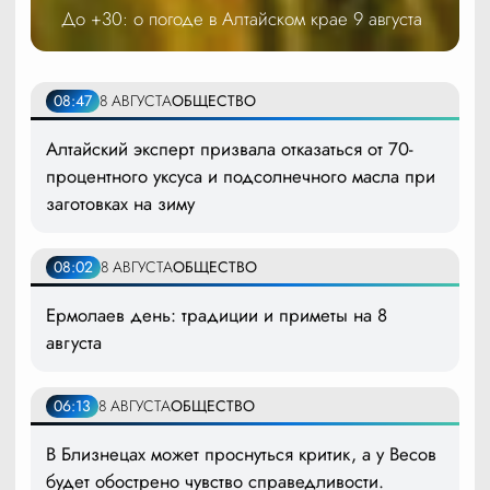
До +30: о погоде в Алтайском крае 9 августа
08:47
8 АВГУСТА
ОБЩЕСТВО
Алтайский эксперт призвала отказаться от 70-
процентного уксуса и подсолнечного масла при
заготовках на зиму
08:02
8 АВГУСТА
ОБЩЕСТВО
Ермолаев день: традиции и приметы на 8
августа
06:13
8 АВГУСТА
ОБЩЕСТВО
В Близнецах может проснуться критик, а у Весов
будет обострено чувство справедливости.