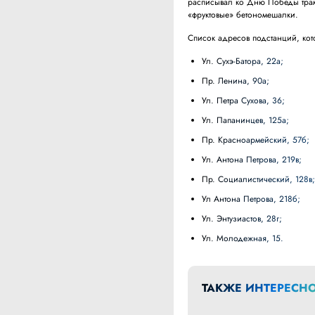
расписывал ко Дню Победы трам
«фруктовые» бетономешалки.
Список адресов подстанций, кот
ул. Сухэ-Батора, 22а;
пр. Ленина, 90а;
ул. Петра Сухова, 36;
ул. Папанинцев, 125а;
пр. Красноармейский, 57б;
ул. Антона Петрова, 219в;
пр. Социалистический, 128в
ул Антона Петрова, 218б;
ул. Энтузиастов, 28г;
ул. Молодежная, 15.
ТАКЖЕ ИНТЕРЕСНО