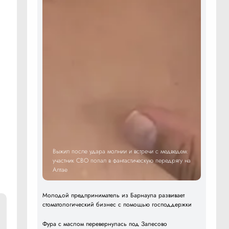
Выжил после удара молнии и встречи с медведем:
участник СВО попал в фантастическую передрягу на
Алтае
Молодой предприниматель из Барнаула развивает
стоматологический бизнес с помощью господдержки
Фура с маслом перевернулась под Залесово