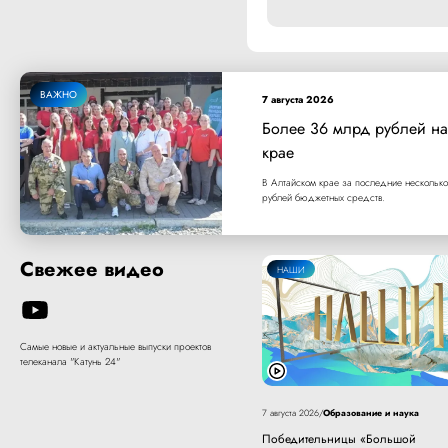
ВАЖНО
7 августа 2026
Более 36 млрд рублей на
крае
В Алтайском крае за последние несколько
рублей бюджетных средств.
Свежее видео
НАШИ
Самые новые и актуальные выпуски проектов
телеканала "Катунь 24"
Образование и наука
7 августа 2026
/
Победительницы «Большой