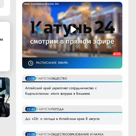
ом
РАСПИСАНИЕ ЭФИРА
23:08
7 АВГУСТА
ОБЩЕСТВО
Алтайский край укрепляет сотрудничество с
Кыргызстаном: итоги форума в Бишкеке
22:45
7 АВГУСТА
ПОГОДА
До +26: о погоде в Алтайском крае 8 августа
22:08
7 АВГУСТА
ОБЩЕСТВО
ОБРАЗОВАНИЕ И НАУКА