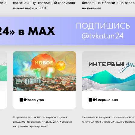
ли о
позвоночнику: спортивный кардиолог
бесплатные таблетки и не разор
ломает мифы о ЗОЖ
на лечении
Новое утро
Интервью дня
Встречаем утро нового прекрасного дня с
Ежедневное интервью с самыми интере
ведущими телеканала «Катунь 24». Хорошее
жителями края и гостями нашего региона
настроение гарантировано!