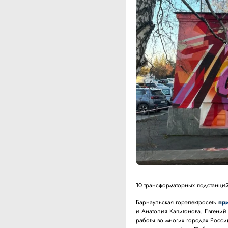
10 трансформаторных подстанций
Барнаульская горэлектросеть
пр
и Анатолия Капитонова. Евгений
работы во многих городах Росси