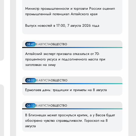
Министр промышленности и торговли России оценил
промышленный потенциал Алтайского края
Выпуск новостей в 17:00, 7 августа 2026 года
08:47
8 АВГУСТА
ОБЩЕСТВО
Алтайский эксперт призвала отказаться от 70-
процентного уксуса и подсолнечного масла при
заготовках на зиму
08:02
8 АВГУСТА
ОБЩЕСТВО
Ермолаев день: традиции и приметы на 8 августа
06:13
8 АВГУСТА
ОБЩЕСТВО
В Близнецах может проснуться критик, а у Весов будет
обострено чувство справедливости. Гороскоп на 8
августа