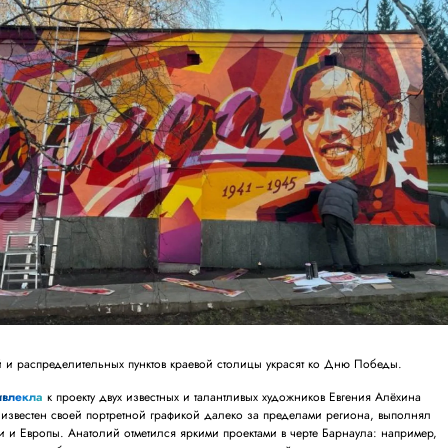
 и распределительных пунктов краевой столицы украсят ко Дню Победы.
ивлекла
к проекту двух известных и талантливых художников Евгения Алёхина
 известен своей портретной графикой далеко за пределами региона, выполнял
и и Европы. Анатолий отметился яркими проектами в черте Барнаула: например,