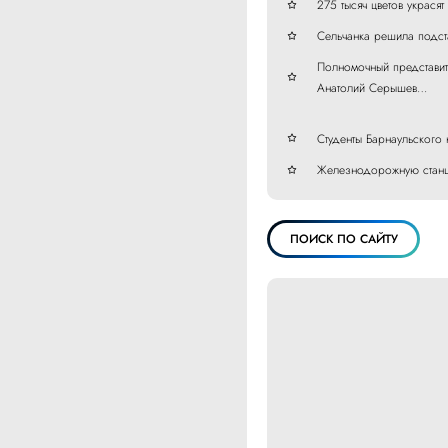
275 тысяч цветов украся
Сельчанка решила подста
Полномочный представи
Анатолий Серышев…
Студенты Барнаульского
Железнодорожную станц
ПОИСК ПО САЙТУ