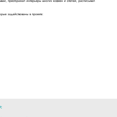
ваи, преображал интерьеры многих кофеен и отелей, расписывал
орые задействованы в проекте:
;
: