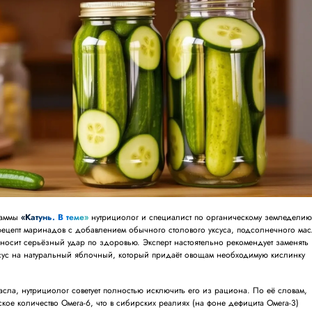
раммы
«Катунь. В теме»
нутрициолог и специалист по органическому земледели
ецепт маринадов с добавлением обычного столового уксуса, подсолнечного мас
носит серьёзный удар по здоровью. Эксперт настоятельно рекомендует заменять
сус на натуральный яблочный, который придаёт овощам необходимую кислинку
асла, нутрициолог советует полностью исключить его из рациона. По её словам,
еское количество Омега-6, что в сибирских реалиях (на фоне дефицита Омега-3)