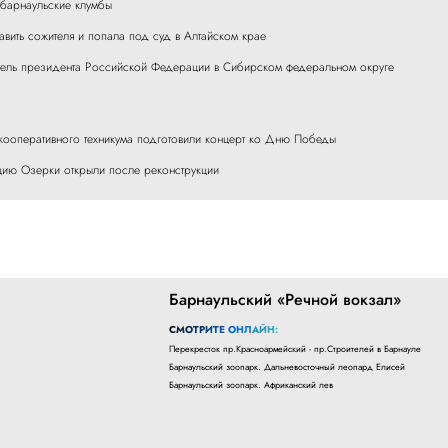
т барнаульские клумбы
вить сожителя и попала под суд в Алтайском крае
тель президента Российской Федерации в Сибирском федеральном округе
 кооперативного техникума подготовили концерт ко Дню Победы
ию Озерки открыли после реконструкции
Барнаульский «Речной вокзал»
СМОТРИТЕ ОНЛАЙН:
Перекресток пр.Красноармейский - пр.Строителей в Барнауле
Барнаульский зоопарк. Дальневосточный леопард Елисей
Барнаульский зоопарк. Африканский лев