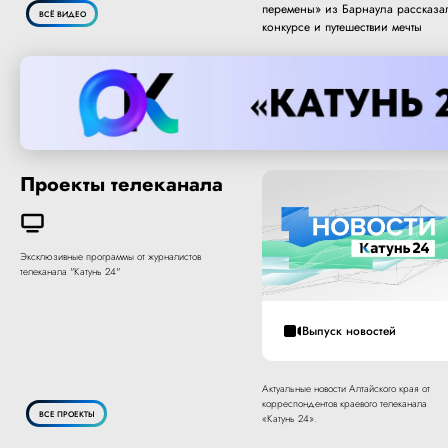
перемены» из Барнаула рассказа
ВСЁ ВИДЕО
конкурсе и путешествии мечты
Проекты телеканала
Эксклюзивные программы от журналистов
телеканала "Катунь 24"
Выпуск новостей
Актуальные новости Алтайского края от
корреспондентов краевого телеканала
ВСЕ ПРОЕКТЫ
«Катунь 24».