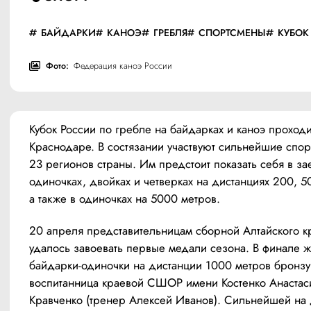
БАЙДАРКИ
КАНОЭ
ГРЕБЛЯ
СПОРТСМЕНЫ
КУБОК
Фото:
Федерация каноэ России
Кубок России по гребле на байдарках и каноэ проходит
Краснодаре. В состязании участвуют сильнейшие спор
23 регионов страны. Им предстоит показать себя в зае
одиночках, двойках и четверках на дистанциях 200, 50
а также в одиночках на 5000 метров.
20 апреля представительницам сборной Алтайского кр
удалось завоевать первые медали сезона. В финале ж
байдарки-одиночки на дистанции 1000 метров бронзу 
воспитанница краевой СШОР имени Костенко Анастаси
Кравченко (тренер Алексей Иванов). Сильнейшей на 