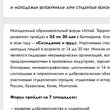
МОЛОДЕЖЬ
БЕЛОКУРИХА
АТР
СТУДЕНТЫ
ВОЛОН
Молодежный образовательный форум «Алтай. Террито
развития» пройдет 
с 25 по 30 мая
 в Белокурихе. Клю
в этом году – 
«Созидание и труд»
. Участниками стан
молодых людей в возрасте от 14 до 35 лет. Многие из
являются лидерами некоммерческих организаций, вол
предпринимателями в креативных индустриях, журнали
блогерами, кинематографистами, школьниками от 14 лет
состоящими в патриотических и добровольческих объе
участниками студенческих отрядов, студентами и аспир
России, Казахстана, Китая, Монголии.
Форум пройдет на 7 площадках:
– развитие добровольчества и социальной 