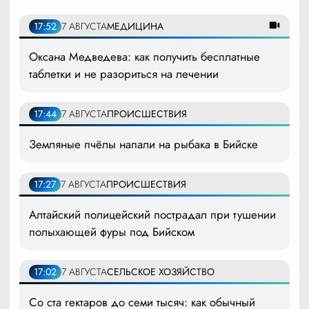
17:52
7 АВГУСТА
МЕДИЦИНА
Оксана Медведева: как получить бесплатные
таблетки и не разориться на лечении
17:44
7 АВГУСТА
ПРОИСШЕСТВИЯ
Земляные пчёлы напали на рыбака в Бийске
17:27
7 АВГУСТА
ПРОИСШЕСТВИЯ
Алтайский полицейский пострадал при тушении
полыхающей фуры под Бийском
17:02
7 АВГУСТА
СЕЛЬСКОЕ ХОЗЯЙСТВО
Со ста гектаров до семи тысяч: как обычный