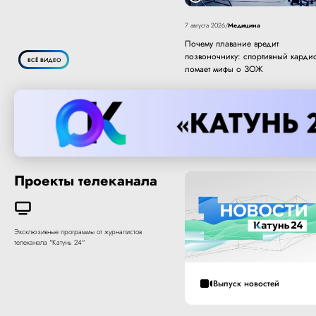
Медицина
7 августа 2026
/
Почему плавание вредит
позвоночнику: спортивный карди
ВСЁ ВИДЕО
ломает мифы о ЗОЖ
Проекты телеканала
Эксклюзивные программы от журналистов
телеканала "Катунь 24"
Выпуск новостей