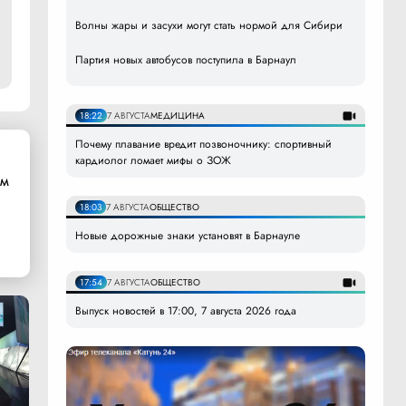
Волны жары и засухи могут стать нормой для Сибири
Партия новых автобусов поступила в Барнаул
18:22
7 АВГУСТА
МЕДИЦИНА
Почему плавание вредит позвоночнику: спортивный
кардиолог ломает мифы о ЗОЖ
ом
18:03
7 АВГУСТА
ОБЩЕСТВО
Новые дорожные знаки установят в Барнауле
17:54
7 АВГУСТА
ОБЩЕСТВО
Выпуск новостей в 17:00, 7 августа 2026 года