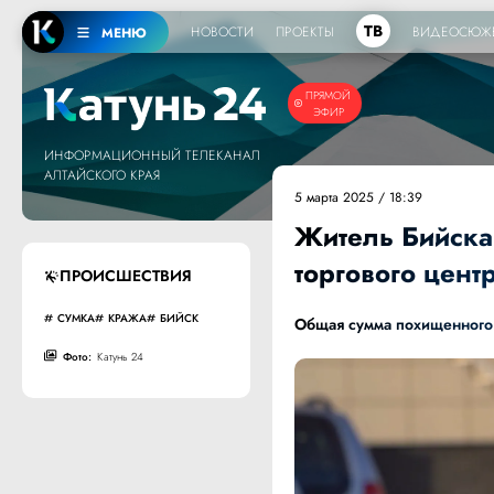
ТВ
НОВОСТИ
ПРОЕКТЫ
ВИДЕОСЮЖ
МЕНЮ
ПРЯМОЙ
ЭФИР
ИНФОРМАЦИОННЫЙ ТЕЛЕКАНАЛ
АЛТАЙСКОГО КРАЯ
5 марта 2025 / 18:39
Житель Бийска
торгового цент
ПРОИСШЕСТВИЯ
СУМКА
КРАЖА
БИЙСК
Общая сумма похищенного
Фото:
Катунь 24