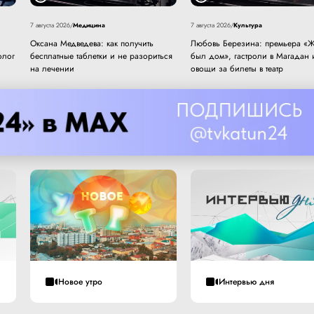
Медицина
Культура
7 августа 2026
/
7 августа 2026
/
Оксана Медведева: как получить
Любовь Березина: премьера «Ж
олог
бесплатные таблетки и не разориться
был дом», гастроли в Магадан 
на лечении
овощи за билеты в театр
Новое утро
Интервью дня