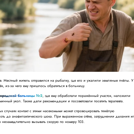
. Местный житель отправился на рыбалку, где его и ужалили земляные пчёлы. У
ёк, из-за чего ему пришлось обратиться в больницу.
городской больницы №2
, где ему обработали поражённый участок, наложили
аминный укол. Также дали рекомендации и посоветовали посетить терапевта.
ных случаях контакт с этими насекомыми может спровоцировать тяжёлую
оть до анафилактического шока. При выраженном отёке, затруднении дыхания и
о незамедлительно вызывать скорую по номеру 103.