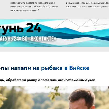
Встречаем утро нового прекрасного дня с
Ежедневное интервью с самыми интере
ведущими телеканала «Катунь 24». Хорошее
жителями края и гостями нашего региона
настроение гарантировано!
лы напали на рыбака в Бийске
ь, обработали ранку и поставили антигистаминный укол.