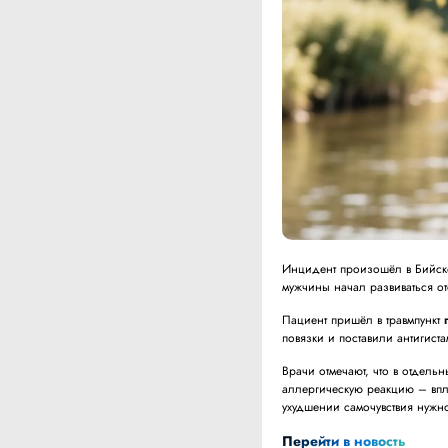
Инцидент произошёл в Бийске
мужчины начал развиваться от
Пациент пришёл в травмпункт
повязки и поставили антигист
Врачи отмечают, что в отдель
аллергическую реакцию – впл
ухудшении самочувствия нужн
Перейти в новость