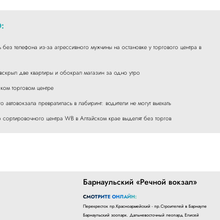
:
ь без телефона из-за агрессивного мужчины на остановке у торгового центра в
 вскрыл две квартиры и обокрал магазин за одно утро
ском торговом центре
о автовокзала превратилась в лабиринт: водители не могут выехать
о сортировочного центра WB в Алтайском крае выделят без торгов
Барнаульский «Речной вокзал»
СМОТРИТЕ ОНЛАЙН:
Перекресток пр.Красноармейский - пр.Строителей в Барнауле
Барнаульский зоопарк. Дальневосточный леопард Елисей