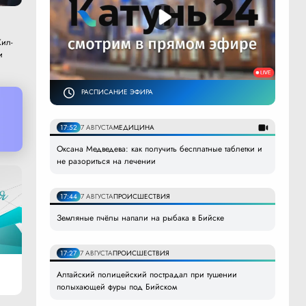
ил-
и
РАСПИСАНИЕ ЭФИРА
17:52
7 АВГУСТА
МЕДИЦИНА
Оксана Медведева: как получить бесплатные таблетки и
не разориться на лечении
17:44
7 АВГУСТА
ПРОИСШЕСТВИЯ
Земляные пчёлы напали на рыбака в Бийске
17:27
7 АВГУСТА
ПРОИСШЕСТВИЯ
Алтайский полицейский пострадал при тушении
полыхающей фуры под Бийском