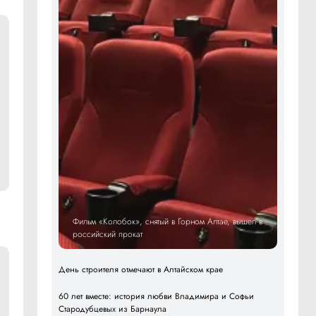
Фильм «Колобок», снятый в Горном Алтае, вышел в
российский прокат
День строителя отмечают в Алтайском крае
60 лет вместе: история любви Владимира и Софьи
Стародубцевых из Барнаула