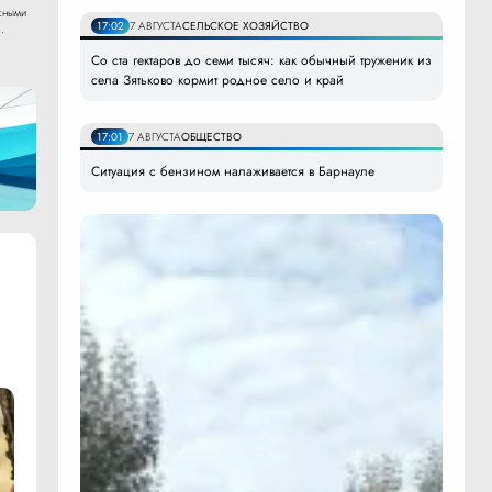
сными
17:02
7 АВГУСТА
СЕЛЬСКОЕ ХОЗЯЙСТВО
.
Со ста гектаров до семи тысяч: как обычный труженик из
села Зятьково кормит родное село и край
17:01
7 АВГУСТА
ОБЩЕСТВО
Ситуация с бензином налаживается в Барнауле