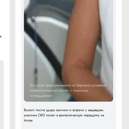
е
Молодой предприниматель из Барнаула развивает
стоматологический бизнес с помощью
господдержки
Выжил после удара молнии и встречи с медведем:
участник СВО попал в фантастическую передрягу на
Алтае