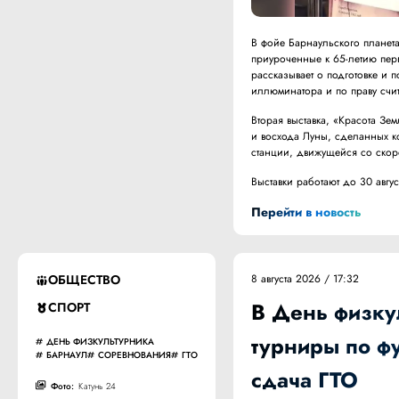
В фойе Барнаульского плане
приуроченные к 65-летию пер
рассказывает о подготовке и 
иллюминатора и по праву счи
Вторая выставка, «Красота Зе
и восхода Луны, сделанных к
станции, движущейся со скоро
Выставки работают до 30 авгу
Перейти в новость
ОБЩЕСТВО
8 августа 2026 / 17:32
В День физку
СПОРТ
турниры по фу
ДЕНЬ ФИЗКУЛЬТУРНИКА
БАРНАУЛ
СОРЕВНОВАНИЯ
ГТО
сдача ГТО
Фото:
Катунь 24