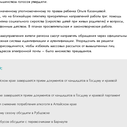
ольшинством голосов утвердили.
значенному уполномоченному по правам ребенка Ольге Казанцевой.
, что на ближайшую пятилетку приоритетных направлений работы три: помощь
ктика социального сиротства (сиротство детей при живых родителях) и вопросы,
фонным детством. В планах просветительская и законотворческая работа.
 самоуправления жители региона смогут направлять обращения через официальны
дежная система идентификации и аутентификации. Упорядочить ее решили
присоединился, чтобы избежать массовых рассылок от вымышленных лиц
дресов электронной почты – было множество прецедентов.
:
ском крае завершается прием документов от кандидатов в Госдуму и краевой
е завершается прием документов от кандидатов в Госдуму и краевой парламент
 снижение потребления алкоголя в Алтайском крае
ому сезону обсудили в Рубцовске
обусов обсудили с перевозчиками в Барнауле