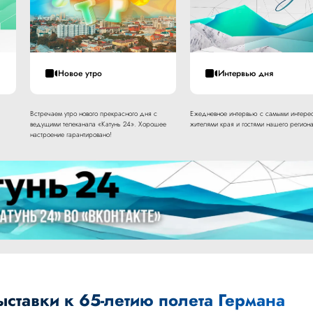
Новое утро
Интервью дня
Встречаем утро нового прекрасного дня с
Ежедневное интервью с самыми интере
ведущими телеканала «Катунь 24». Хорошее
жителями края и гостями нашего региона
настроение гарантировано!
ставки к 65-летию полета Германа