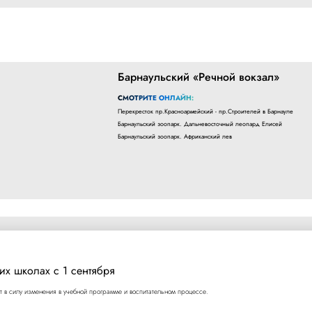
Барнаульский «Речной вокзал»
СМОТРИТЕ ОНЛАЙН:
Перекресток пр.Красноармейский - пр.Строителей в Барнауле
Барнаульский зоопарк. Дальневосточный леопард Елисей
Барнаульский зоопарк. Африканский лев
их школах с 1 сентября
т в силу изменения в учебной программе и воспитательном процессе.