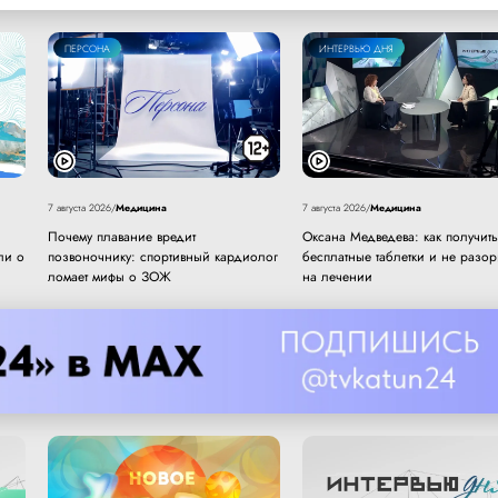
ПЕРСОНА
ИНТЕРВЬЮ ДНЯ
Медицина
Медицина
7 августа 2026
/
7 августа 2026
/
Почему плавание вредит
Оксана Медведева: как получить
ли о
позвоночнику: спортивный кардиолог
бесплатные таблетки и не разор
ломает мифы о ЗОЖ
на лечении