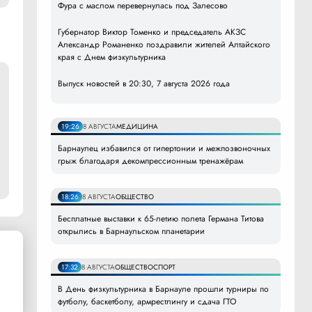
Фура с маслом перевернулась под Залесово
Губернатор Виктор Томенко и председатель АКЗС
Александр Романенко поздравили жителей Алтайского
края с Днем физкультурника
Выпуск новостей в 20:30, 7 августа 2026 года
19:26
8 АВГУСТА
МЕДИЦИНА
Барнаулец избавился от гипертонии и межпозвоночных
грыж благодаря декомпрессионным тренажёрам
18:26
8 АВГУСТА
ОБЩЕСТВО
Бесплатные выставки к 65-летию полета Германа Титова
открылись в Барнаульском планетарии
17:32
8 АВГУСТА
ОБЩЕСТВО
СПОРТ
В День физкультурника в Барнауле прошли турниры по
футболу, баскетболу, армрестлингу и сдача ГТО