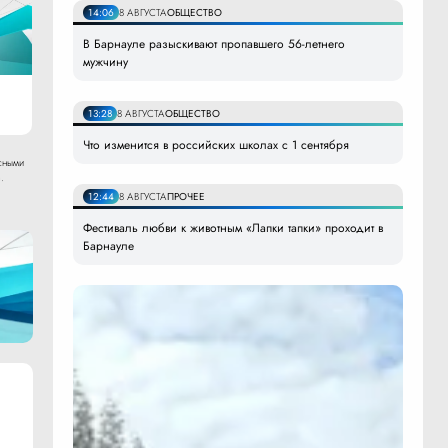
14:06
8 АВГУСТА
ОБЩЕСТВО
В Барнауле разыскивают пропавшего 56-летнего
мужчину
13:28
8 АВГУСТА
ОБЩЕСТВО
Что изменится в российских школах с 1 сентября
сными
.
12:44
8 АВГУСТА
ПРОЧЕЕ
Фестиваль любви к животным «Лапки тапки» проходит в
Барнауле