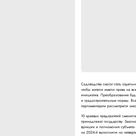
Садоводства смогут стать отдел
чтобы жители имели права на вс
инициатив. Преобразование буд
и градостроительные нормы. Все
парламентарии рассмотрели зако
10 краевых предприятий сменили
принадлежат государству. Законо
функции и полномочия субъекта 
на 2024-й выполнили на четверт