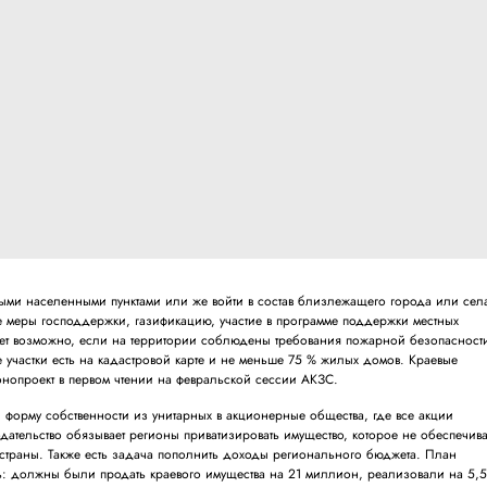
ьными населенными пунктами или же войти в состав близлежащего города или сел
е меры господдержки, газификацию, участие в программе поддержки местных
ет возможно, если на территории соблюдены требования пожарной безопасност
 участки есть на кадастровой карте и не меньше 75 % жилых домов. Краевые
нопроект в первом чтении на февральской сессии АКЗС.
 форму собственности из унитарных в акционерные общества, где все акции
дательство обязывает регионы приватизировать имущество, которое не обеспечива
страны. Также есть задача пополнить доходы регионального бюджета. План
ь: должны были продать краевого имущества на 21 миллион, реализовали на 5,5