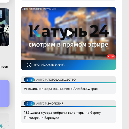
РАСПИСАНИЕ ЭФИРА
иться
16:16
8 АВГУСТА
ПОГОДА
ОБЩЕСТВО
Аномальная жара ожидается в Алтайском крае
15:19
8 АВГУСТА
ЭКОЛОГИЯ
132 мешка мусора собрали волонтеры на берегу
Пивоварки в Барнауле