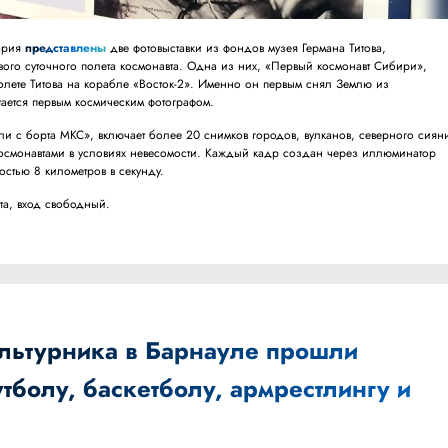
тария
представлены
две фотовыставки из фондов музея Германа Титова,
вого суточного полета космонавта. Одна из них, «Первый космонавт Сибири»,
полете Титова на корабле «Восток-2». Именно он первым снял Землю из
тается первым космическим фотографом.
мли с борта МКС», включает более 20 снимков городов, вулканов, северного сиян
осмонавтами в условиях невесомости. Каждый кадр создан через иллюминатор
стью 8 километров в секунду.
ста, вход свободный.
льтурника в Барнауле прошли
тболу, баскетболу, армрестлингу и