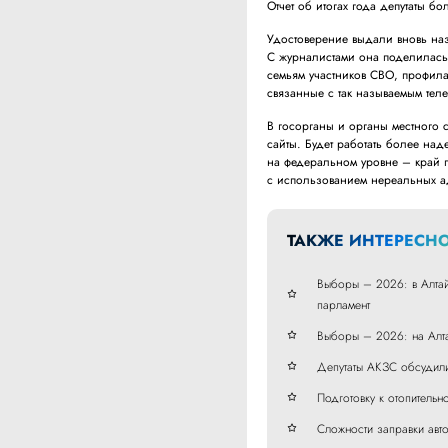
Отчет об итогах года депутаты б
Удостоверение выдали вновь на
С журналистами она поделилась
семьям участников СВО, профила
связанные с так называемым теле
В госорганы и органы местного
сайты. Будет работать более на
на федеральном уровне – край 
с использованием нереальных а
ТАКЖЕ ИНТЕРЕСНО
Выборы – 2026: в Алтай
парламент
Выборы – 2026: на Алта
Депутаты АКЗС обсудили
Подготовку к отопительн
Сложности заправки авт