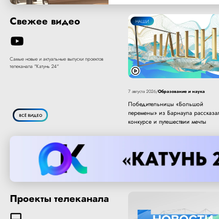
Свежее видео
НАШИ
Самые новые и актуальные выпуски проектов
телеканала "Катунь 24"
Образование и наука
7 августа 2026
/
Победительницы «Большой
перемены» из Барнаула рассказа
ВСЁ ВИДЕО
конкурсе и путешествии мечты
Проекты телеканала