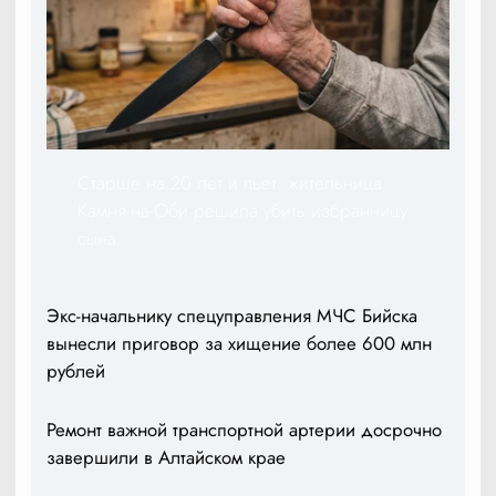
Старше на 20 лет и пьет: жительница
Камня-на-Оби решила убить избранницу
сына
Экс-начальнику спецуправления МЧС Бийска
вынесли приговор за хищение более 600 млн
рублей
Ремонт важной транспортной артерии досрочно
завершили в Алтайском крае