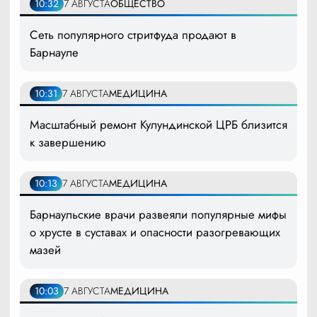
10:32
7 АВГУСТА
ОБЩЕСТВО
Сеть популярного стритфуда продают в
Барнауле
10:31
7 АВГУСТА
МЕДИЦИНА
Масштабный ремонт Кулундинской ЦРБ близится
к завершению
10:13
7 АВГУСТА
МЕДИЦИНА
Барнаульские врачи развеяли популярные мифы
о хрусте в суставах и опасности разогревающих
мазей
10:03
7 АВГУСТА
МЕДИЦИНА