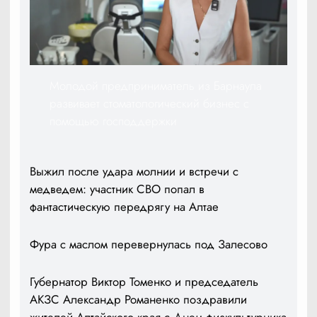
Молодой предприниматель из Барнаула
развивает стоматологический бизнес с
помощью господдержки
Выжил после удара молнии и встречи с
медведем: участник СВО попал в
фантастическую передрягу на Алтае
Фура с маслом перевернулась под Залесово
Губернатор Виктор Томенко и председатель
АКЗС Александр Романенко поздравили
жителей Алтайского края с Днем физкультурника