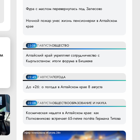
Фура с маслом перевернулась под Залесово
Ночной пожар унес жизнь пенсионерки в Алтайском
крае
23:08
7 АВГУСТА
ОБЩЕСТВО
ом
Алтайский край укрепляет сотрудничество с
Кыргызстаном: итоги форума в Бишкеке
22:45
7 АВГУСТА
ПОГОДА
До +26: о погоде в Алтайском крае 8 августа
22:08
7 АВГУСТА
ОБЩЕСТВО
ОБРАЗОВАНИЕ И НАУКА
Космическая неделя в Алтайском крае: как
Полковниково встречает 65-летие полёта Германа Титова