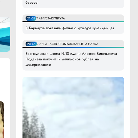
.
барсов
21:08
7 АВГУСТА
КУЛЬТУРА
В Барнауле показали фильм о культуре кумандинцев
20:45
7 АВГУСТА
СПОРТ
ОБРАЗОВАНИЕ И НАУКА
Барнаульская школа №10 имени Алексея Витальевича
Поданева получит 17 миллионов рублей на
модернизацию