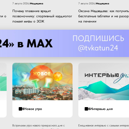
Медицина
Медицина
7 августа 2026
/
7 августа 2026
/
Почему плавание вредит
Оксана Медведева: как получить
ли о
позвоночнику: спортивный кардиолог
бесплатные таблетки и не разор
ломает мифы о ЗОЖ
на лечении
Новое утро
Интервью дня
Встречаем утро нового прекрасного дня с
Ежедневное интервью с самыми интере