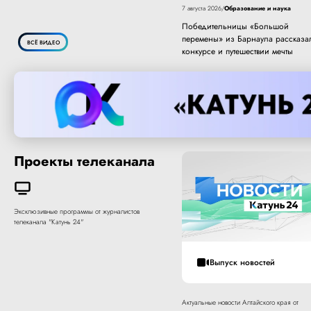
Образование и наука
7 августа 2026
/
Победительницы «Большой
перемены» из Барнаула рассказа
ВСЁ ВИДЕО
конкурсе и путешествии мечты
Проекты телеканала
Эксклюзивные программы от журналистов
телеканала "Катунь 24"
Выпуск новостей
Актуальные новости Алтайского края от