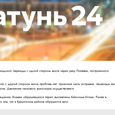
ходного перехода с одной стороны моста через реку Локтевка, построенного
что с другой стороны моста проблем нет: проезжая часть исправна, пешеходы мог
оне. Движение легкового транспорта осуществляется.
аждение. Взамен обрушившихся перил выставлены бетонные блоки. Ранее в
о том, что в Курьинском районе обрушился мост.