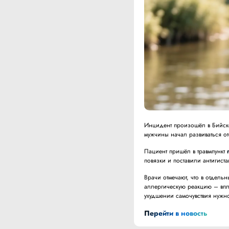
Инцидент произошёл в Бийске
мужчины начал развиваться от
Пациент пришёл в травмпункт
повязки и поставили антигист
Врачи отмечают, что в отдель
аллергическую реакцию – впл
ухудшении самочувствия нужн
Перейти в новость