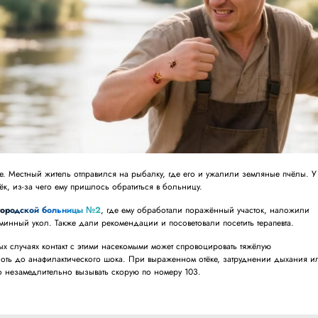
. Местный житель отправился на рыбалку, где его и ужалили земляные пчёлы. У
ёк, из-за чего ему пришлось обратиться в больницу.
городской больницы №2
, где ему обработали поражённый участок, наложили
аминный укол. Также дали рекомендации и посоветовали посетить терапевта.
ных случаях контакт с этими насекомыми может спровоцировать тяжёлую
оть до анафилактического шока. При выраженном отёке, затруднении дыхания и
о незамедлительно вызывать скорую по номеру 103.