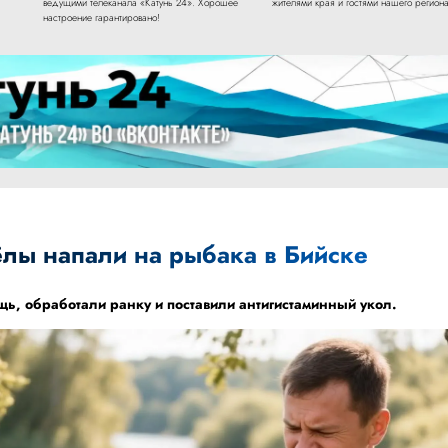
ведущими телеканала «Катунь 24». Хорошее
жителями края и гостями нашего региона
настроение гарантировано!
лы напали на рыбака в Бийске
ь, обработали ранку и поставили антигистаминный укол.