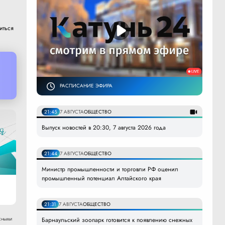
иться
РАСПИСАНИЕ ЭФИРА
21:45
7 АВГУСТА
ОБЩЕСТВО
Выпуск новостей в 20:30, 7 августа 2026 года
21:44
7 АВГУСТА
ОБЩЕСТВО
Министр промышленности и торговли РФ оценил
промышленный потенциал Алтайского края
21:31
7 АВГУСТА
ОБЩЕСТВО
сными
Барнаульский зоопарк готовится к появлению снежных