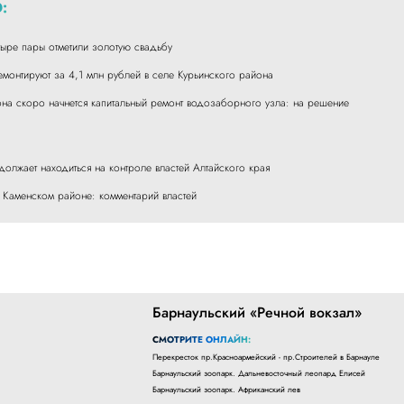
:
тыре пары отметили золотую свадьбу
монтируют за 4,1 млн рублей в селе Курьинского района
она скоро начнется капитальный ремонт водозаборного узла: на решение
должает находиться на контроле властей Алтайского края
 Каменском районе: комментарий властей
Барнаульский «Речной вокзал»
СМОТРИТЕ ОНЛАЙН:
Перекресток пр.Красноармейский - пр.Строителей в Барнауле
Барнаульский зоопарк. Дальневосточный леопард Елисей
Барнаульский зоопарк. Африканский лев