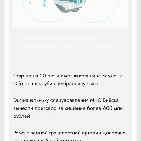
Барнаульские кинезитерапевты
объяснили, как спасти спину от грыж без
операции
Старше на 20 лет и пьет: жительница Камня-на-
Оби решила убить избранницу сына
Экс-начальнику спецуправления МЧС Бийска
вынесли приговор за хищение более 600 млн
рублей
Ремонт важной транспортной артерии досрочно
завершили в Алтайском крае