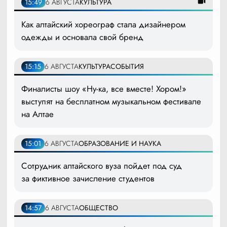
15:49
6 АВГУСТА
КУЛЬТУРА
Как алтайский хореограф стала дизайнером
одежды и основала свой бренд
15:15
6 АВГУСТА
КУЛЬТУРА
СОБЫТИЯ
Финалисты шоу «Ну-ка, все вместе! Хором!»
выступят на бесплатном музыкальном фестивале
на Алтае
15:01
6 АВГУСТА
ОБРАЗОВАНИЕ И НАУКА
Сотрудник алтайского вуза пойдет под суд
за фиктивное зачисление студентов
14:57
6 АВГУСТА
ОБЩЕСТВО