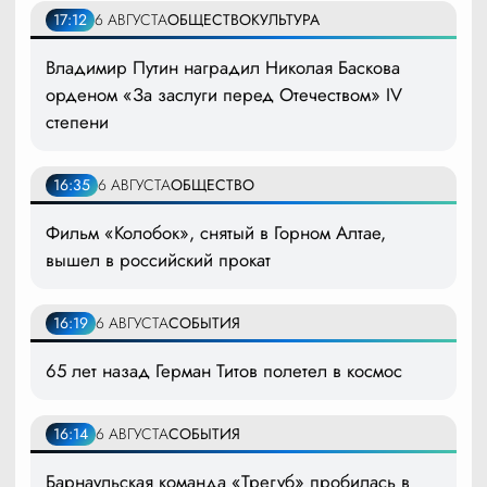
17:12
6 АВГУСТА
ОБЩЕСТВО
КУЛЬТУРА
Владимир Путин наградил Николая Баскова
орденом «За заслуги перед Отечеством» IV
степени
16:35
6 АВГУСТА
ОБЩЕСТВО
Фильм «Колобок», снятый в Горном Алтае,
вышел в российский прокат
16:19
6 АВГУСТА
СОБЫТИЯ
65 лет назад Герман Титов полетел в космос
16:14
6 АВГУСТА
СОБЫТИЯ
Барнаульская команда «Трегуб» пробилась в